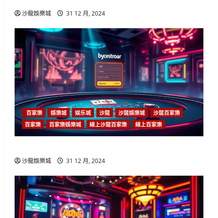
沙龍娛樂城
31 12 月, 2024
百家樂
娛樂城
娱乐城
沙龍
沙龍娛樂城
沙龍百家樂
百家樂
百家樂娛樂城
線上沙龍百家樂
線上百家樂
沙龍娛樂城百家樂線上開戶流程
沙龍娛樂城
31 12 月, 2024