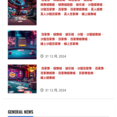
娛樂城推薦
娛樂城遊戲
娱乐城
沙龍娛樂城
沙龍百家樂
百家樂
百家樂娛樂城
真人娛樂
真人沙龍百家樂
真人百家樂
線上娛樂城
體驗最刺激的沙龍百家樂遊戲-台灣頂
級真人賭場娛樂
31 12 月, 2024
百家樂
娛樂城
娱乐城
沙龍
沙龍娛樂城
沙龍百家樂
百家樂
百家樂娛樂城
線上沙龍百家樂
線上百家樂
沙龍娛樂城百家樂線上開戶流程
31 12 月, 2024
百家樂
娛樂城
娱乐城
沙龍百家樂
百家樂
百家樂娛樂
百家樂娛樂城
百家樂官網
線上娛樂城
沙龍娛樂城-百家樂遊戲特別玩法介紹
31 12 月, 2024
GENERAL NEWS