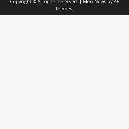
Copyright © All rights reserved.
|
MoreNews
by AF
themes.