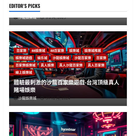
EDITOR'S PICKS
SP2S ILIA KISS RELX LANA電子煙主機糖果煙彈
沙龍娛樂城
9 8 月, 2025
百家樂
88娛樂城
88百家樂
娛樂城
娛樂城推薦
娛樂城遊戲
娱乐城
沙龍娛樂城
沙龍百家樂
百家樂
百家樂娛樂城
真人娛樂
真人沙龍百家樂
真人百家樂
線上娛樂城
體驗最刺激的沙龍百家樂遊戲-台灣頂級真人
賭場娛樂
沙龍娛樂城
31 12 月, 2024