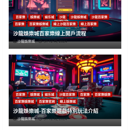
百家樂
娛樂城
娱乐城
沙龍
沙龍娛樂城
沙龍百家樂
百家樂
百家樂娛樂城
線上沙龍百家樂
線上百家樂
沙龍娛樂城百家樂線上開戶流程
沙龍娛樂城
31 12 月, 2024
百家樂
娛樂城
娱乐城
沙龍百家樂
百家樂
百家樂娛樂
百家樂娛樂城
百家樂官網
線上娛樂城
沙龍娛樂城-百家樂遊戲特別玩法介紹
沙龍娛樂城
31 12 月, 2024