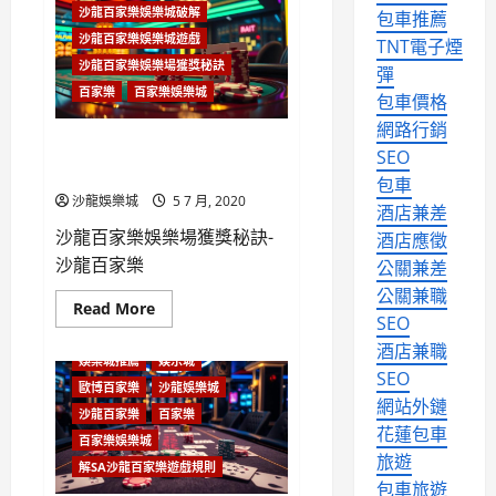
百
沙龍百家樂娛樂城破解
包車推薦
SA沙龍百家樂必勝法
家
沙龍百家樂娛樂城遊戲
樂
TNT電子煙
SA沙龍百家樂技巧
國
沙龍百家樂娛樂場獲獎秘訣
際-
彈
SA沙龍百家樂投注勝率
沙
百家樂
百家樂娛樂城
包車價格
龍
SA沙龍百家樂投注風險
百
網路行銷
SA沙龍百家樂破解
家
沙龍百家樂娛樂場獲獎秘訣-
樂
SEO
SA沙龍百家樂策略下注
代
沙龍百家樂娛樂城
ebet娛樂城
理
SA沙龍百家樂策略打法
包車
沙龍娛樂城
5 7 月, 2020
SA沙龍百家樂儲值
SA沙龍百家樂策略投注
酒店兼差
SA沙龍百家樂公式技巧
沙龍百家樂娛樂場獲獎秘訣-
SA沙龍百家樂簡易策略
酒店應徵
SA沙龍百家樂下注策略
SA沙龍百家樂初學者技巧
SA沙龍百家樂紙牌規則
沙龍百家樂
SA沙龍百家樂下注風險
公關兼差
SA沙龍百家樂如何玩
sa試玩
娛樂城
沙龍下載
SA沙龍百家樂下載代理
公關兼職
Read
Read More
SA沙龍百家樂娛樂
沙龍代理
沙龍代理娛樂城
SA沙龍百家樂儲值
SEO
more
九州百家樂
娛樂城
about
沙龍代理推薦
SA沙龍百家樂公式技巧
酒店兼職
沙
娛樂城推薦
娱乐城
沙龍代理體育運彩
沙龍信用版
龍
SA沙龍百家樂初學者技巧
SEO
百
歐博百家樂
沙龍娛樂城
沙龍儲值
沙龍博弈
SA沙龍百家樂娛樂
家
網站外鏈
沙龍百家樂
百家樂
樂
ebet娛樂城
sa沙龍國際娛樂
沙龍博弈代理
沙龍博彩
SA沙龍百家樂教學
娛
花蓮包車
百家樂娛樂城
SA沙龍國際百家樂
樂
沙龍國際集團
沙龍在線娛樂城
SA沙龍百家樂最佳策略
旅遊
場
解SA沙龍百家樂遊戲規則
SA沙龍國際百家樂下載
沙龍地下球版代理
沙龍娛樂城
獲
SA沙龍百家樂有趣遊戲
包車旅遊
獎