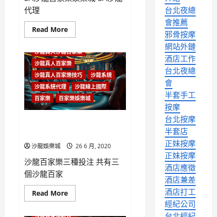
沙龍百家樂註冊
沙龍百家樂俱樂部
代理
台北夜總
沙龍百家樂試玩
沙龍百家樂儲值
會推薦
Read
Read More
沙龍百家樂賠率
沙龍百家樂專業投注
邪骨按摩
more
沙龍百家樂賭場
about
沙龍百家樂專業攻略
網站外鏈
SA
沙龍真人沙龍百家樂
沙龍百家樂對子機率
沙
酒店工作
龍
沙龍真人百家樂
沙龍百家樂平台
百
台北夜總
沙龍真人百家樂技巧
沙龍系統
家
沙龍百家樂幸運六
會
樂
沙龍系統代理
沙龍線上國際
沙龍百家樂攻略
娛
半套手工
樂
百家樂
百家樂娛樂城
沙龍百家樂教學
城-
按摩
SA
沙龍百家樂概率
ebet娛樂城
SA36沙龍代理
沙
台北按摩
沙龍百家樂娛樂城、沙龍百家
龍
沙龍百家樂機率
SA36沙龍代理集團
代
半套店
樂三種投注
沙龍百家樂歷史
SA沙龍儲值
SA沙龍國際
理
正妹按摩
沙龍娛樂城
26 6 月, 2020
沙龍百家樂營利
SA沙龍國際儲值
正妹按摩
沙龍百家樂規則認知
sa沙龍國際娛樂
沙龍百家樂三種投注 共有三
酒店應徵
沙龍百家樂觀念
SA沙龍國際百家樂
個沙龍百家
酒店兼差
沙龍百家樂觀點
SA沙龍國際百家樂下載
酒店打工
Read
Read More
沙龍百家樂計算
SA沙龍娛樂城代理
more
經紀公司
沙龍百家樂註冊
about
SA沙龍娛樂城儲值
沙
台北經紀
沙龍百家樂試玩