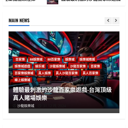
MAIN NEWS
百家樂
88娛樂城
88百家樂
娛樂城
娛樂城推薦
娛樂城遊戲
娱乐城
沙龍娛樂城
沙龍百家樂
百家樂
百家樂娛樂城
真人娛樂
真人沙龍百家樂
真人百家樂
線上娛樂城
體驗最刺激的沙龍百家樂遊戲-台灣頂級
真人賭場娛樂
沙龍娛樂城
31 12 月, 2024
Uncategorized