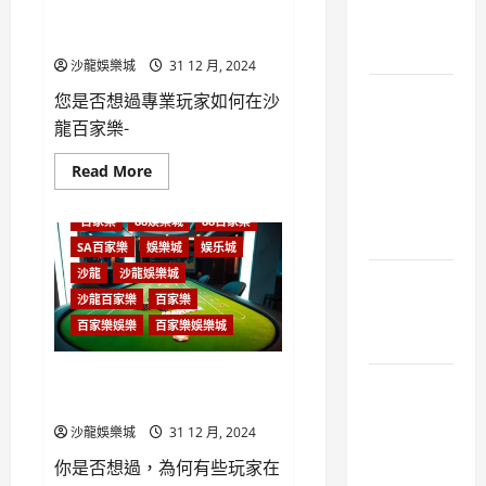
沙龍娛樂城-百家樂遊戲特別
戶
遊戲特別
流
玩法介紹
程
玩法介紹
沙龍娛樂城
31 12 月, 2024
沙龍百家
您是否想過專業玩家如何在沙
樂專業分
龍百家樂-
析報告：
Read
Read More
頂級策略
more
SA沙龍儲值
SA沙龍國際
about
與趨勢解
SA沙龍國際儲值
沙
百家樂
88娛樂城
88百家樂
龍
讀
sa沙龍國際娛樂
娛
SA百家樂
娛樂城
娱乐城
樂
SA沙龍國際百家樂
沙龍
沙龍娛樂城
城-
沙龍百家
百
SA沙龍基本規則
沙龍百家樂
百家樂
家
樂玩法、
SA沙龍娛樂城
樂
百家樂娛樂
百家樂娛樂城
預測
遊
SA沙龍娛樂城代理
戲
特
SA沙龍娛樂城儲值
SA沙龍百家樂儲值
沙龍百家樂專業分析報告：頂
別
沙龍娛樂
SA沙龍牛牛百家樂
沙龍
玩
SA沙龍百家樂初學者技巧
級策略與趨勢解讀
法
城、沙龍
沙龍21點玩法
沙龍48彩
SA沙龍百家樂如何玩
介
沙龍娛樂城
31 12 月, 2024
百家樂簡
紹
沙龍APP
沙龍娛樂城
SA沙龍百家樂有趣遊戲
你是否想過，為何有些玩家在
介
沙龍娛樂城APP
SA沙龍百家樂玩家規則