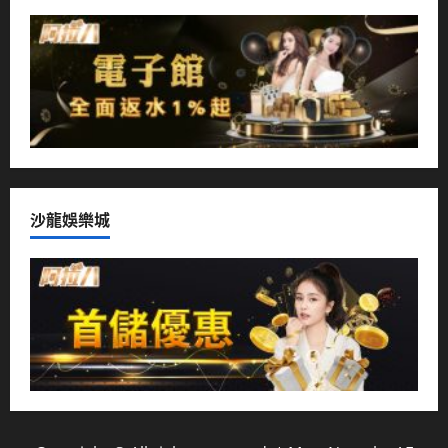
沙龍娛樂城