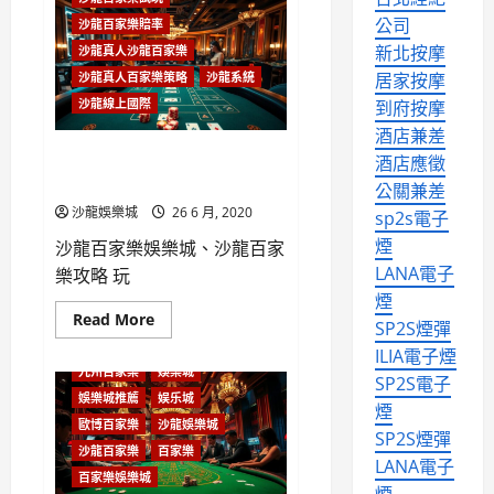
SA沙龍幸運輪
SA沙龍廿一點
龍
百
公司
沙龍百家樂賠率
sa沙龍會體育
家
新北按摩
沙龍真人沙龍百家樂
樂
SA沙龍牛牛百家樂
娛
居家按摩
沙龍真人百家樂策略
沙龍系統
SA沙龍番攤
樂
城、
沙龍線上國際
到府按摩
SA沙龍百家下注順序
沙
龍
酒店兼差
SA沙龍百家下注類型
百
沙龍百家樂娛樂城、沙龍百家
家
酒店應徵
SA沙龍百家樂娛樂場
樂
樂攻略
SA沙龍百家樂必贏
公關兼差
三
種
沙龍娛樂城
26 6 月, 2020
SA沙龍百家樂打法
sp2s電子
投
注
SA沙龍百家樂技巧
煙
沙龍百家樂娛樂城、沙龍百家
SA沙龍百家樂投注勝率
LANA電子
樂攻略 玩
SA沙龍百家樂攻略
煙
Read
Read More
SA沙龍百家樂最佳策略
SP2S煙彈
more
SA沙龍百家樂有趣遊戲
about
ILIA電子煙
沙
九州百家樂
娛樂城
龍
SP2S電子
百
娛樂城推薦
娱乐城
煙
家
歐博百家樂
沙龍娛樂城
樂
SP2S煙彈
娛
沙龍百家樂
百家樂
樂
LANA電子
城、
百家樂娛樂城
沙
煙