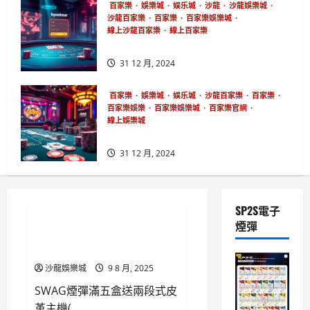
百家樂
娛樂城
娱乐城
沙龍
沙龍娛樂城
沙龍百家樂
百家樂
百家樂娛樂城
線上沙龍百家樂
線上百家樂
沙龍娛樂城百家樂線上開戶流程
31 12 月, 2024
百家樂
娛樂城
娱乐城
沙龍百家樂
百家樂
百家樂娛樂
百家樂娛樂城
百家樂官網
線上娛樂城
沙龍娛樂城-百家樂遊戲特別玩法介紹
31 12 月, 2024
Uncategorized
SP2S電子
煙彈
SP2S ILIA KISS RELX LANA電子
煙主機糖果煙彈
沙龍娛樂城
9 8 月, 2025
SWAG煙彈滿五盒送兩段式皮
革主機(