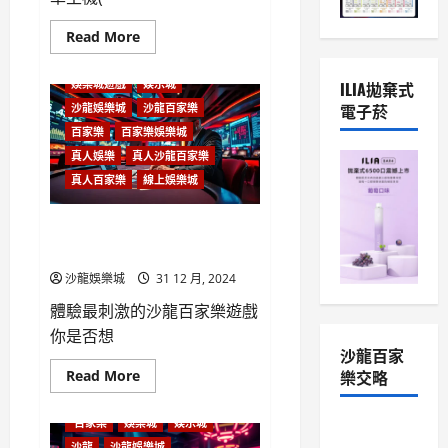
Read
Read More
百家樂
88娛樂城
88百家樂
more
娛樂城
娛樂城推薦
about
SP2S
娛樂城遊戲
娱乐城
ILIA拋棄式
ILIA
KISS
電子菸
沙龍娛樂城
沙龍百家樂
RELX
百家樂
百家樂娛樂城
LANA
電
真人娛樂
真人沙龍百家樂
子
煙
真人百家樂
線上娛樂城
主
機
糖
體驗最刺激的沙龍百家樂遊
果
煙
戲-台灣頂級真人賭場娛樂
彈
沙龍娛樂城
31 12 月, 2024
體驗最刺激的沙龍百家樂遊戲
你是否想
沙龍百家
樂交略
Read
Read More
more
about
體
百家樂
娛樂城
娱乐城
SP2S ILIA
驗
最
沙龍
沙龍娛樂城