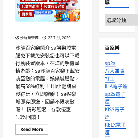
城
家
沙龍娛樂城官網
沙龍百家樂凹牌
SA36沙龍娛樂城
沙龍老虎機
沙龍賓果賓果
樂
沙龍娛樂城平台
玩
沙龍百家樂分析
SA36沙龍百家樂
SA代理
百家樂
法、
沙
沙龍娛樂城推薦
沙龍百家樂國際
SA儲值
sa沙龍app
預
龍
測
沙龍娛樂城系統
沙龍百家樂基本術語
SA沙龍代理
SA沙龍代理儲值
沙龍娛樂城、沙龍百家樂簡介
娛
沙龍娛樂城註冊
沙龍百家樂基礎
SA沙龍儲值
SA沙龍國際
沙龍娛樂城
22 7 月, 2020
樂
沙龍娛樂城首儲
沙龍百家樂基礎規則
SA沙龍國際儲值
百家樂
沙龍百家樂簡介 sa娛樂城電
城
沙龍娛樂城首存
沙龍百家樂
沙龍百家樂大小路
sa沙龍國際娛樂
腦免下載免安裝您也可以下載
沙龍百家樂下注
沙龍百家樂大路
SA沙龍國際百家樂
sp2s
行動裝置版本，在您的手機盡
沙龍百家樂下注法
沙龍百家樂天牌機率
SA沙龍百家樂投注風險
八大兼職
情遊戲；sa沙龍百家樂下載安
沙龍百家樂介紹
沙龍百家樂娛樂城
SA沙龍百家樂指南線上
沙龍百家樂代理
打工
裝至您的電腦。娛樂城贈點，
沙龍百家樂娛樂城推薦
SA沙龍百家樂指南遊戲
沙龍百家樂俱樂部
ILIA電子煙
最高58%紅利！ High翻牌桌
沙龍百家樂娛樂城攻略
SA沙龍百家樂攻略
沙龍百家樂儲值
sp2s電子
沙龍百家樂娛樂城玩法
沒得比，立即體驗！ sa娛樂
SA沙龍百家樂最佳策略
沙龍百家樂入門規則
沙龍百家樂娛樂城破解
煙
城即存即送、回饋不限次數
SA沙龍百家樂贏法
沙龍百家樂凹牌
沙龍百家樂娛樂城遊戲
KISS電子
喔！ 精彩無限，存款優惠
SA沙龍百家樂贏牌機率
沙龍百家樂分析
沙龍百家樂娛樂場獲獎秘訣
煙
SA沙龍百家樂輸贏
1.0%回饋！
SA娛樂城推薦
SA沙龍
沙龍百家樂國際
沙龍百家樂官方
SA沙龍百家樂遊戲提示策略
RELX電子
sa沙龍app
SA沙龍代理儲值
Read
Read More
沙龍百家樂基本術語
百家樂
沙龍百家樂官網
娛樂城
沙龍代理推薦
煙
SA沙龍儲值
more
百家樂娛樂城
about
沙龍百家樂平注法