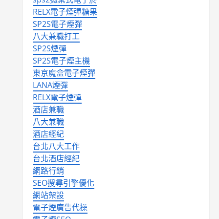
RELX電子煙彈糖果
SP2S電子煙彈
八大兼職打工
SP2S煙彈
SP2S電子煙主機
東京魔盒電子煙彈
LANA煙彈
RELX電子煙彈
酒店兼職
八大兼職
酒店經紀
台北八大工作
台北酒店經紀
網路行銷
SEO搜尋引擎優化
網站架設
電子煙廣告代操