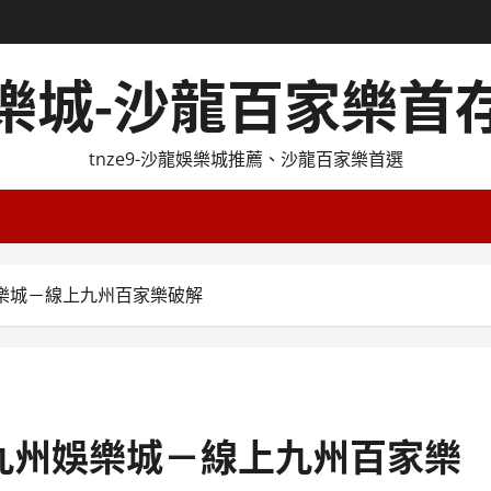
龍娛樂城-沙龍百家樂
tnze9-沙龍娛樂城推薦、沙龍百家樂首選
娛樂城－線上九州百家樂破解
 九州娛樂城－線上九州百家樂