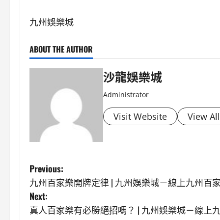
九州娛樂城
ABOUT THE AUTHOR
沙龍娛樂城
Administrator
Visit Website
View Al
P
Previous:
九州百家樂開牌定律 | 九州娛樂城－線上九州百
o
Next:
s
真人百家樂有必勝絕招嗎？ | 九州娛樂城－線上