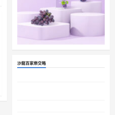
沙龍百家樂交略
SP2S ILIA KISS RELX LANA電子煙主機糖果煙彈
體驗最刺激的沙龍百家樂遊戲-台灣頂級真人賭場
娛樂
沙龍娛樂城百家樂線上開戶流程