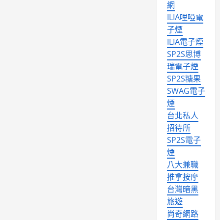
網
ILIA哩啞電
子煙
ILIA電子煙
SP2S思博
瑞電子煙
SP2S糖果
SWAG電子
煙
台北私人
招待所
SP2S電子
煙
八大兼職
推拿按摩
台灣暗黑
旅遊
尚奇網路