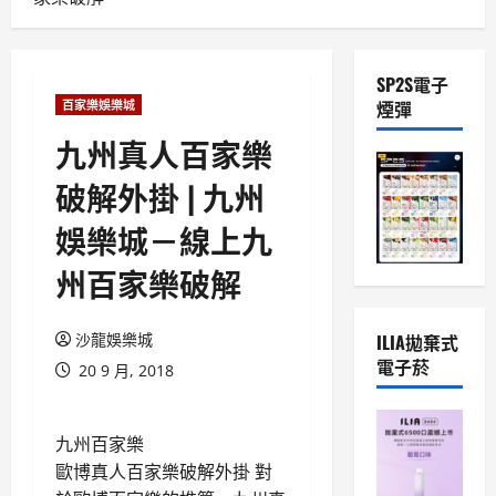
SP2S電子
煙彈
百家樂娛樂城
九州真人百家樂
破解外掛 | 九州
娛樂城－線上九
州百家樂破解
ILIA拋棄式
沙龍娛樂城
電子菸
20 9 月, 2018
九州百家樂
歐博真人百家樂破解外掛 對