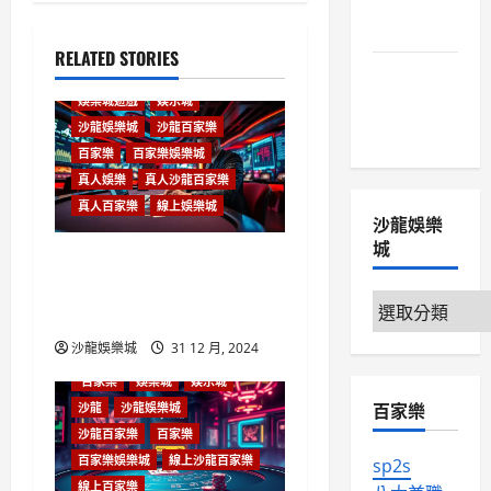
n
樂大小路
a
百家樂
88娛樂城
88百家樂
RELATED STORIES
SA沙龍娛
娛樂城
娛樂城推薦
v
樂城優
娛樂城遊戲
娱乐城
惠、註冊
沙龍娛樂城
沙龍百家樂
i
百家樂
百家樂娛樂城
g
真人娛樂
真人沙龍百家樂
真人百家樂
線上娛樂城
沙龍娛樂
a
城
體驗最刺激的沙龍百家樂
t
遊戲-台灣頂級真人賭場娛
沙
樂
i
龍
沙龍娛樂城
31 12 月, 2024
娛
o
樂
百家樂
娛樂城
娱乐城
百家樂
沙龍
沙龍娛樂城
城
n
沙龍百家樂
百家樂
百家樂娛樂城
線上沙龍百家樂
sp2s
線上百家樂