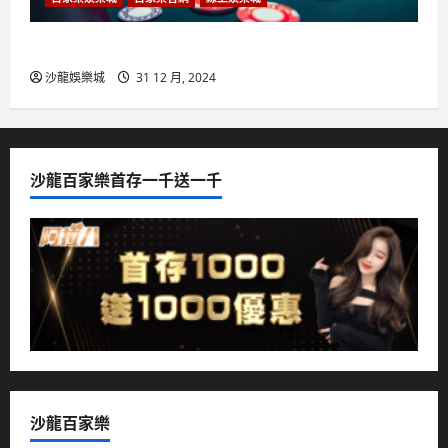
沙龍娛樂城-百家樂遊戲特別玩法介紹
沙龍娛樂城
31 12 月, 2024
沙龍百家樂首存一千送一千
沙龍百家樂