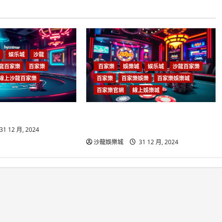
娱乐城
沙龍
龍百家樂
百家樂
百家樂
娛樂城
娱乐城
沙龍百家樂
線上沙龍百家樂
百家樂
百家樂娛樂
百家樂娛樂城
百家樂官網
線上娛樂城
百家樂線上開戶流程
沙龍娛樂城-百家樂遊戲特別玩法
介紹
31 12 月, 2024
沙龍娛樂城
31 12 月, 2024