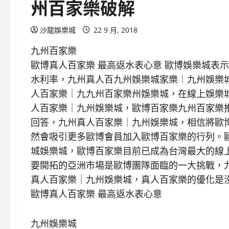
州百家樂破解
沙龍娛樂城
22 9 月, 2018
九州百家樂
歐博真人百家樂 最高返水表心意 歐博娛樂城表
水利率，九州真人百九州娛樂城家樂│九州娛樂
人百家樂│九九州百家樂州娛樂城，在線上娛樂
人百家樂│九州娛樂城，歐博百家樂九州百家樂
回答，九州真人百家樂│九州娛樂城，相信將歐
然會吸引更多歐博會員加入歐博百家樂的行列。
城娛樂城，歐博百家樂目前已成為台灣最大的線
要開拓的亞洲市場是歐博團隊面臨的一大挑戰，
真人百家樂│九州娛樂城，真人百家樂的優化是
歐博真人百家樂 最高返水表心意
九州娛樂城