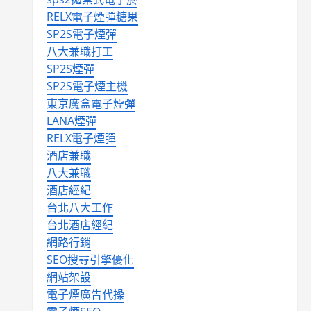
RELX電子煙彈糖果
SP2S電子煙彈
八大兼職打工
SP2S煙彈
SP2S電子煙主機
東京魔盒電子煙彈
LANA煙彈
RELX電子煙彈
酒店兼職
八大兼職
酒店經紀
台北八大工作
台北酒店經紀
網路行銷
SEO搜尋引擎優化
網站架設
電子煙廣告代操