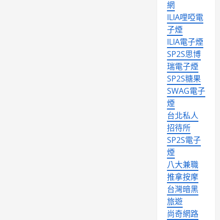
網
ILIA哩啞電
子煙
ILIA電子煙
SP2S思博
瑞電子煙
SP2S糖果
SWAG電子
煙
台北私人
招待所
SP2S電子
煙
八大兼職
推拿按摩
台灣暗黑
旅遊
尚奇網路