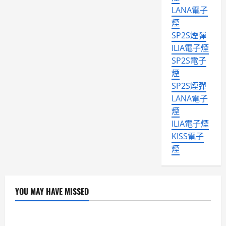
LANA電子
煙
SP2S煙彈
ILIA電子煙
SP2S電子
煙
SP2S煙彈
LANA電子
煙
ILIA電子煙
KISS電子
煙
YOU MAY HAVE MISSED
Uncategorized
SP2S ILIA KISS RELX LANA電子煙主機糖果煙彈