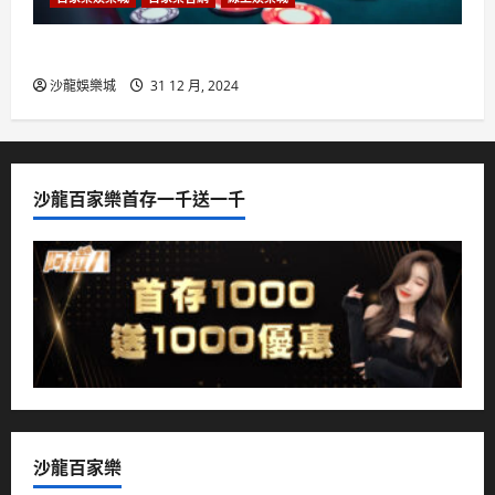
沙龍娛樂城-百家樂遊戲特別玩法介紹
沙龍娛樂城
31 12 月, 2024
沙龍百家樂首存一千送一千
沙龍百家樂