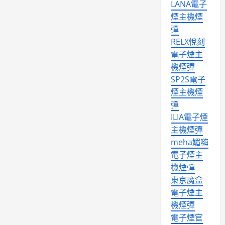
LANA電子
煙主機煙
彈
RELX悅刻
電子煙主
機煙彈
SP2S電子
煙主機煙
彈
ILIA電子煙
主機煙彈
meha媚嗨
電子煙主
機煙彈
東京魔盒
電子煙主
機煙彈
電子煙官