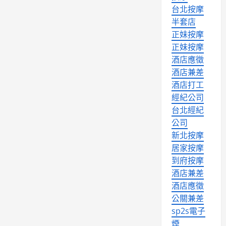
台北按摩
半套店
正妹按摩
正妹按摩
酒店應徵
酒店兼差
酒店打工
經紀公司
台北經紀
公司
新北按摩
居家按摩
到府按摩
酒店兼差
酒店應徵
公關兼差
sp2s電子
煙