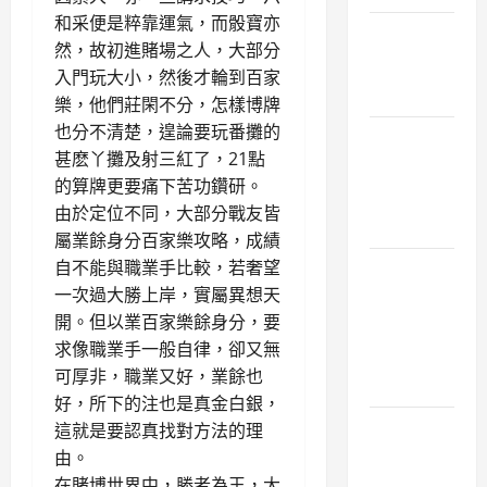
和采便是粹靠運氣，而骰寶亦
沙龍百家
然，故初進賭場之人，大部分
樂玩法、
入門玩大小，然後才輪到百家
預測
樂，他們莊閑不分，怎樣博牌
也分不清楚，遑論要玩番攤的
沙龍娛樂
甚麽丫攤及射三紅了，21點
城、沙龍
的算牌更要痛下苦功鑽研。
百家樂簡
由於定位不同，大部分戰友皆
介
屬業餘身分百家樂攻略，成績
自不能與職業手比較，若奢望
沙龍百家
一次過大勝上岸，實屬異想天
樂投注策
開。但以業百家樂餘身分，要
略-沙龍百
求像職業手一般自律，卻又無
家樂娛樂
可厚非，職業又好，業餘也
城
好，所下的注也是真金白銀，
沙龍百家
這就是要認真找對方法的理
樂平注法-
由。
沙龍百家
在賭博世界中，勝者為王，大