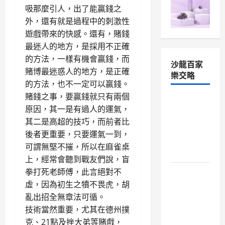
吸那麼引人，出了能贏錢之
外，還有就是過程中的刺激性
遊戲帶來的快感。還有，賭錢
最迷人的地方，是採用不正確
的方法，一樣有機會贏錢，而
沙龍百家
賭博最迷惑人的地方，是正確
樂交略
的方法，也不一定可以贏錢。
賭錢之事，要贏錢就只有兩個
SP2S ILIA
原因，其一是有過人的運氣，
KISS RELX
其二是高超的技巧，而前者比
LANA電子
後者更重要，只要運氣一到，
煙主機糖
可謂無堅不摧，所以在麻雀桌
果煙彈
上，經常會聽到戰友們說，盲
拳打死老師傅，此言絕對不
體驗最刺
虛，因為初生之犢不畏虎，胡
激的沙龍
亂出招全無章法可循。
百家樂遊
技術當然重要，尤其在德州撲
戲-台灣頂
克、21點及挫大弟等賭戲，
級真人賭