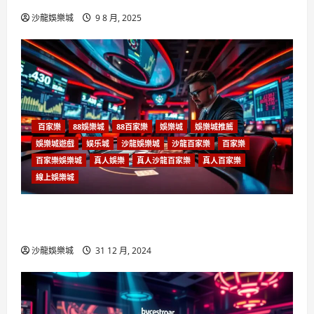
沙龍娛樂城
9 8 月, 2025
百家樂
88娛樂城
88百家樂
娛樂城
娛樂城推薦
娛樂城遊戲
娱乐城
沙龍娛樂城
沙龍百家樂
百家樂
百家樂娛樂城
真人娛樂
真人沙龍百家樂
真人百家樂
線上娛樂城
體驗最刺激的沙龍百家樂遊戲-台灣頂級真人賭場
娛樂
沙龍娛樂城
31 12 月, 2024