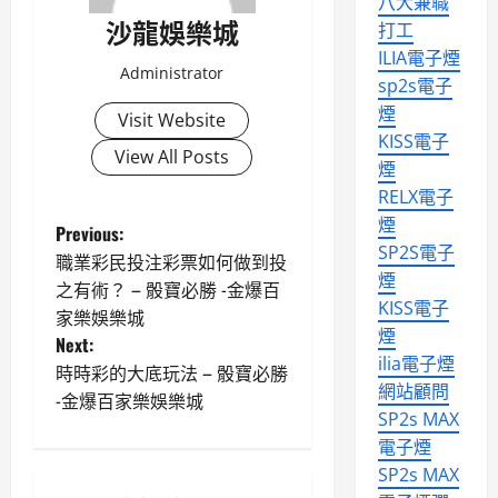
八大兼職
沙龍娛樂城
打工
ILIA電子煙
Administrator
sp2s電子
煙
Visit Website
KISS電子
View All Posts
煙
RELX電子
煙
P
Previous:
SP2S電子
職業彩民投注彩票如何做到投
o
煙
之有術？ – 骰寶必勝 -金爆百
KISS電子
家樂娛樂城
s
煙
Next:
ilia電子煙
t
時時彩的大底玩法 – 骰寶必勝
網站顧問
-金爆百家樂娛樂城
n
SP2s MAX
電子煙
a
SP2s MAX
百家樂
88娛樂城
88百家樂