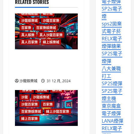
電子煙彈
RELATED STORIES
v
娛樂城
娛樂城推薦
SP2s電子
娛樂城遊戲
娱乐城
i
煙
沙龍娛樂城
沙龍百家樂
sps2拋棄
g
百家樂
百家樂娛樂城
式電子菸
真人娛樂
真人沙龍百家樂
RELX電子
a
真人百家樂
線上娛樂城
煙彈糖果
t
SP2S電子
體驗最刺激的沙龍百家樂
煙彈
遊戲-台灣頂級真人賭場娛
i
八大兼職
樂
打工
o
沙龍娛樂城
31 12 月, 2024
SP2S煙彈
SP2S電子
百家樂
娛樂城
娱乐城
n
沙龍
沙龍娛樂城
煙主機
沙龍百家樂
百家樂
東京魔盒
百家樂娛樂城
線上沙龍百家樂
電子煙彈
線上百家樂
LANA煙彈
RELX電子
沙龍娛樂城百家樂線上開