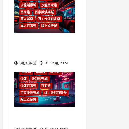
i
沙龍娛樂城
沙龍百家樂
g
百家樂
百家樂娛樂城
真人娛樂
真人沙龍百家樂
a
真人百家樂
線上娛樂城
t
體驗最刺激的沙龍百家樂
遊戲-台灣頂級真人賭場娛
i
樂
o
沙龍娛樂城
31 12 月, 2024
百家樂
娛樂城
娱乐城
n
沙龍
沙龍娛樂城
沙龍百家樂
百家樂
百家樂娛樂城
線上沙龍百家樂
線上百家樂
沙龍娛樂城百家樂線上開
戶流程