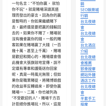
一句名言：“不怕你贏， 就怕
銷
你不玩”。就是賭場深諳其道
SEO娛樂城
理而發出的豪言。因為你的贏
行銷
是暫時的，你如果繼續賭下
台北夜總
去，最終還是要把贏的錢輸回
會
去的。如果你不賭了，賭場就
台北夜總
沒有機會贏你的錢。一般的賭
會
客如果在賭場贏了大錢（一百
台北酒店
幾十萬、甚至上千萬），賭場
介紹
是歡迎和開心的，賭場還會借
台北夜總
此機會大張旗豉地宣傳，說不
會推薦
定還有專車和護衛送你回家
邪骨按摩
呢，真是一時風光無限；但如
網站外鏈
果你是職業賭徒，將賭博遊戲
酒店工作
的收益率反轉過來，即使你贏
台北夜總
賭場一、二萬，你也被列為
會
“不受歡迎的人”，賭場千方百
半套手工
計拒絕你進場玩。所以，這是
按摩