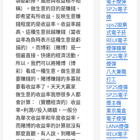
袋都虧掉。風險與收益極不相
電子煙彈
稱）。做生意的目的是賺錢，
SP2s電子
即希望有所收益，反映生意賺
煙
錢程度的是收益率。收益率越
sps2拋棄
高、這種生意就越賺錢（當收
式電子菸
益率為負時表示這種生意是虧
RELX電子
損的）。而博彩（賭博）是一
煙彈糖果
個最直接、快速的經濟活動，
SP2S電子
所以，我們可以將賭博（博
煙彈
彩）看成一種生意。做生意是
八大兼職
要賺錢的，賭博賺錢的多寡就
打工
要看收益率了。天天大贏家
SP2S煙彈
做生意的收益率我想很多人都
SP2S電子
會計算：（實體經濟的）收益
煙主機
率=利潤//投入總額，一般分
東京魔盒
為單次收益率和年度收益率。
電子煙彈
而賭博的收益率的計算就沒有
LANA煙彈
那麼直觀，有人說，到賭場一
RELX電子