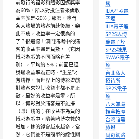
前發行的福彩和體彩因返獎率
網
為60%，所以對投注者來說收
ILIA哩啞電
益率就是-20%；那麼，澳門
子煙
各大賭場的賭客前赴後繼、樂
ILIA電子煙
此不疲，收益率一定很高的
SP2S思博
了？很遺憾！澳門賭場中的賭
瑞電子煙
客的收益率還是負數，（它因
SP2S糖果
博彩遊戲的不同而略有差
SWAG電子
別），平均約-5%；前面已經
煙
說過收益率為正時、“生意”才
台北私人
有錢掙，而世界上的博彩遊戲
招待所
對賭客來說其收益率都不是正
SP2S電子
數，最好的收益率是零。所
煙
以，博彩對於賭客是不能掙
八大兼職
（賺）錢的；在收益率為負的
推拿按摩
博彩遊戲中，隨著賭博次數的
台灣暗黑
增加，輸的錢會越來越多。當
旅遊
然，它們並不是簡單的線性關
尚奇網路