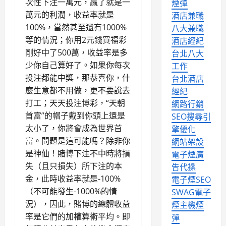
次性下注一萬元，贏了就是一
煙彈
萬元的利潤，收益率就是
酒店兼職
100%，當然甚至還有1000%
八大兼職
等的情況；你用2元錢買福彩
酒店經紀
剛好中了500萬，收益率是多
台北八大
少你自己算好了。如果你每次
工作
投注都能中獎，那恭喜你，什
台北酒店
麼生意都不用做，更不要說去
經紀
打工；天天投注博彩，“天朝
網路行銷
首富”的帽子戴到你頭上還是
SEO搜尋引
太小了，你將會成為世界首
擎優化
富。問題是這可能嗎？除非你
網站架設
是神仙！賭博下注不中時將損
電子煙廣
失（且只損失）所下注的本
告代操
金，此時收益率就是-100%
電子煙SEO
（不可能發生-1000%的情
SWAG電子
況），因此，賭博的總體收益
煙主機煙
率是它們的加權算術平均。即
彈