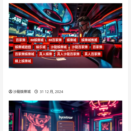
百家樂
88娛樂城
88百家樂
娛樂城
娛樂城推薦
娛樂城遊戲
娱乐城
沙龍娛樂城
沙龍百家樂
百家樂
百家樂娛樂城
真人娛樂
真人沙龍百家樂
真人百家樂
線上娛樂城
體驗最刺激的沙龍百家樂遊戲-台灣頂級真人賭場
娛樂
沙龍娛樂城
31 12 月, 2024