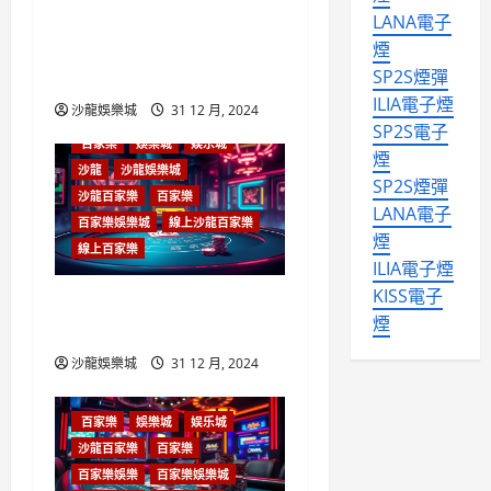
LANA電子
體驗最刺激的沙龍百家樂
i
煙
遊戲-台灣頂級真人賭場娛
o
SP2S煙彈
樂
ILIA電子煙
沙龍娛樂城
31 12 月, 2024
n
SP2S電子
百家樂
娛樂城
娱乐城
煙
沙龍
沙龍娛樂城
SP2S煙彈
沙龍百家樂
百家樂
LANA電子
百家樂娛樂城
線上沙龍百家樂
煙
線上百家樂
ILIA電子煙
KISS電子
沙龍娛樂城百家樂線上開
煙
戶流程
沙龍娛樂城
31 12 月, 2024
百家樂
娛樂城
娱乐城
沙龍百家樂
百家樂
百家樂娛樂
百家樂娛樂城