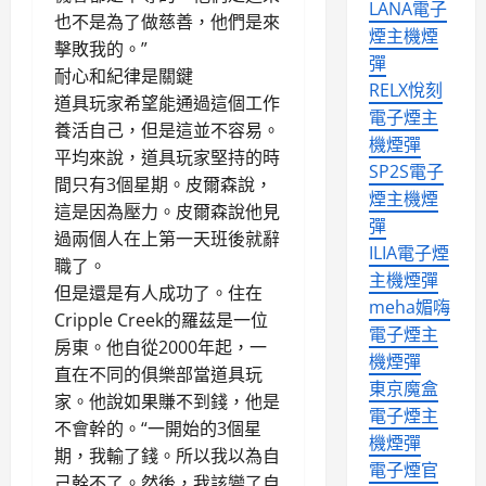
LANA電子
也不是為了做慈善，他們是來
煙主機煙
擊敗我的。”
彈
耐心和紀律是關鍵
RELX悅刻
道具玩家希望能通過這個工作
電子煙主
養活自己，但是這並不容易。
機煙彈
平均來說，道具玩家堅持的時
SP2S電子
間只有3個星期。皮爾森說，
煙主機煙
這是因為壓力。皮爾森說他見
彈
過兩個人在上第一天班後就辭
ILIA電子煙
職了。
主機煙彈
但是還是有人成功了。住在
meha媚嗨
Cripple Creek的羅茲是一位
電子煙主
房東。他自從2000年起，一
機煙彈
直在不同的俱樂部當道具玩
東京魔盒
家。他說如果賺不到錢，他是
電子煙主
不會幹的。“一開始的3個星
機煙彈
期，我輸了錢。所以我以為自
電子煙官
己幹不了。然後，我該變了自