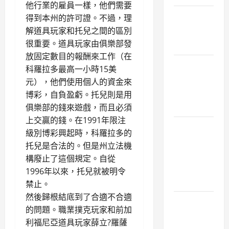
他行業的雇員一樣，他們需要
沙龍百家
得到本州的許可證。不過，理
樂玩法、
解道具玩家和托兒之間的區別
預測
很重要。道具玩家由俱樂部發
放固定數目的報酬來工作（在
沙龍娛樂
科羅拉多最高一小時15美
城、沙龍
元），他們使用個人的資金來
百家樂簡
博彩，自負盈虧。托兒則是用
介
俱樂部的錢來遊戲，而且必須
上交贏的錢。在1991年限注
沙龍百家
級別博彩興起時，科羅拉多的
樂投注策
托兒是合法的。但是州立法機
略-沙龍百
構廢止了這個規定。自從
家樂娛樂
1996年以來，托兒就被明令
城
禁止。
然後歸根結底到了合適不合適
沙龍百家
的問題。職業撲克玩家和前加
樂平注法-
利福尼亞道具玩家薛立?羅薩
沙龍百家