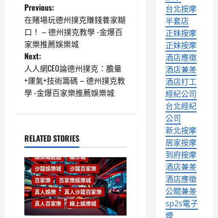
P
Previous:
台北按摩
在賭場玩德州撲克賺錢養家糊
半套店
o
口！ – 德州撲克教學 -金爆百
正妹按摩
家樂推薦娛樂城
正妹按摩
s
Next:
酒店應徵
t
人人網CEO論德州撲克：膽量
酒店兼差
+運氣+技術籌碼 – 德州撲克教
酒店打工
n
學 -金爆百家樂推薦娛樂城
經紀公司
台北經紀
a
公司
v
新北按摩
百家樂
88娛樂城
88百家樂
RELATED STORIES
居家按摩
娛樂城
娛樂城推薦
i
到府按摩
娛樂城遊戲
娱乐城
酒店兼差
g
沙龍娛樂城
沙龍百家樂
酒店應徵
百家樂
百家樂娛樂城
a
公關兼差
真人娛樂
真人沙龍百家樂
sp2s電子
真人百家樂
線上娛樂城
t
煙