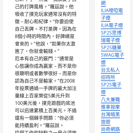
網
己的打牌風格。”羅茲說。他
ILIA哩啞電
吸收了撲克玩家通常沒有的特
子煙
徵 – 耐心和紀律。“你要迫使
ILIA電子煙
自己丟牌，不打差牌，因為在
SP2S思博
8個小時的時間內，好牌總是
瑞電子煙
會來的。”他說，“如果你太激
SP2S糖果
進了，你就會輸錢。”
SWAG電子
厄本有自己的竅門：“通常是
煙
心態讓你成為贏家 – 而不是你
台北私人
很聰明或者數學很好 – 而是你
招待所
認為自己不是輸家。”在2008
SP2S電子
年投票通過一手牌的最大加注
煙
量線上百家樂從5美元升到
八大兼職
100美元後，撲克遊戲的底池
推拿按摩
可以迅速累積上百美元。不過
台灣暗黑
還有一個棘手問題：“你必須
旅遊
能持續盈利。”羅茲說。
尚奇網路
這個工作的缺點之一是必須放