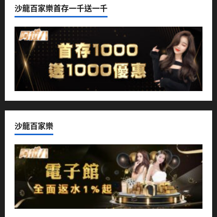
沙龍百家樂首存一千送一千
沙龍百家樂