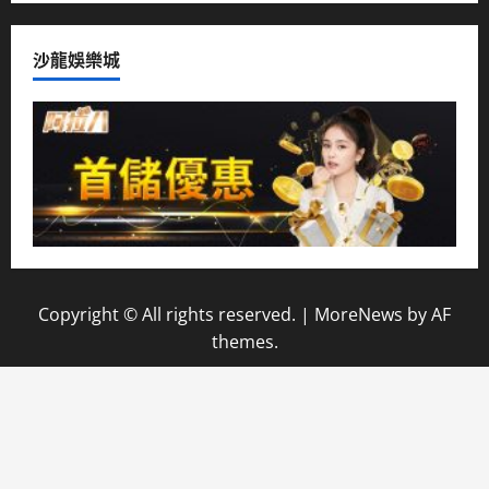
沙龍娛樂城
Copyright © All rights reserved.
|
MoreNews
by AF
themes.