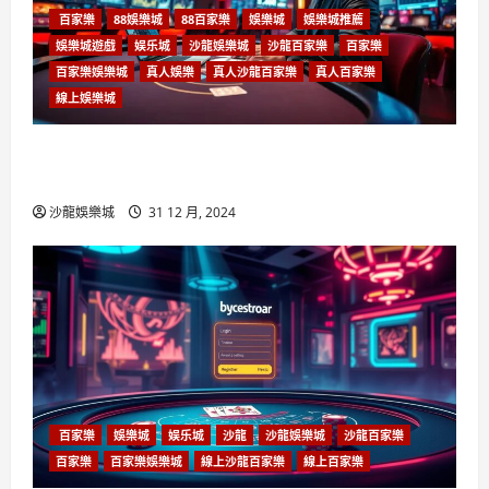
百家樂
88娛樂城
88百家樂
娛樂城
娛樂城推薦
娛樂城遊戲
娱乐城
沙龍娛樂城
沙龍百家樂
百家樂
百家樂娛樂城
真人娛樂
真人沙龍百家樂
真人百家樂
線上娛樂城
體驗最刺激的沙龍百家樂遊戲-台灣頂級真人賭場
娛樂
沙龍娛樂城
31 12 月, 2024
百家樂
娛樂城
娱乐城
沙龍
沙龍娛樂城
沙龍百家樂
百家樂
百家樂娛樂城
線上沙龍百家樂
線上百家樂