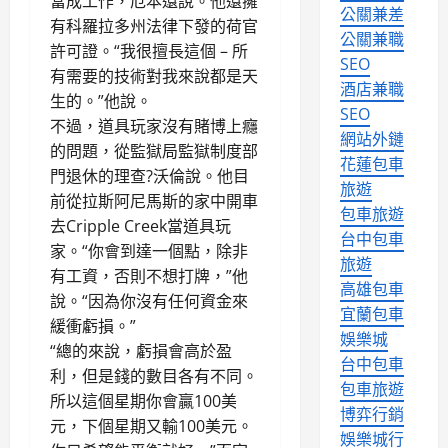
當成工作，厄本還說。他還擁
公關兼差
有科羅拉多州法律下發的荷官
公關兼職
許可證。“我很擅長這個 – 所
SEO
有需要的技術對我來說都是天
酒店兼職
生的。”他說。
SEO
不過，道具玩家沒有賭博上癮
網站外鏈
的問題，從監獄局監獄制度部
花蓮包車
門退休的理查?沃倫說。他目
旅遊
前從拉斯阿尼馬斯的家中開車
包車旅遊
去Cripple Creek當道具玩
台中包車
家。“你會到達一個點，除非
旅遊
有工資，否則不想打牌，”他
高雄包車
說。“因為你沒有任何資金來
宜蘭包車
緩衝虧損。”
娛樂城
“總的來說，虧損會高於盈
台中包車
利，但是錢的數目各有不同。
包車旅遊
所以這個星期你會贏100美
博弈行銷
元，下個星期又輸100美元。
娛樂城行