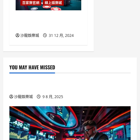
百家樂官網
線上娛樂城
沙龍娛樂城-百家樂遊戲特
別玩法介紹
沙龍娛樂城
31 12 月, 2024
YOU MAY HAVE MISSED
Uncategorized
SP2S ILIA KISS RELX LANA電子煙主機糖果煙彈
沙龍娛樂城
9 8 月, 2025