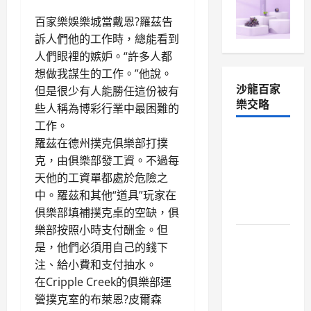
百家樂娛樂城當戴恩?羅茲告
訴人們他的工作時，總能看到
人們眼裡的嫉妒。“許多人都
想做我謀生的工作。”他說。
沙龍百家
但是很少有人能勝任這份被有
樂交略
些人稱為博彩行業中最困難的
工作。
SP2S ILIA
羅茲在德州撲克俱樂部打撲
KISS RELX
克，由俱樂部發工資。不過每
LANA電子
天他的工資單都處於危險之
煙主機糖
中。羅茲和其他“道具”玩家在
果煙彈
俱樂部填補撲克桌的空缺，俱
樂部按照小時支付酬金。但
體驗最刺
是，他們必須用自己的錢下
激的沙龍
注、給小費和支付抽水。
百家樂遊
在Cripple Creek的俱樂部運
戲-台灣頂
營撲克室的布萊恩?皮爾森
級真人賭