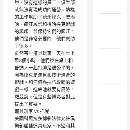
說，沒有這樣的員工，俱樂部
場娛樂
就無法實現成功的運營。這樣
的工作幫助了德州撲克、奧馬
沙龍娛樂
哈、瘋狂鳳梨和梭哈撲克遊戲
城百家樂
的興起，並保持它們的興旺。
線上開戶
他們是非常必要的 – 他們幫助
流程
了很多。
雖然有些道具玩家一天在桌上
沙龍娛樂
呆8個小時，他們說在桌上和
城-百家樂
普通人一起打牌是很公平的，
遊戲特別
因為撲克是運氣和技術混合的
玩法介紹
遊戲。和任何靠技巧取勝的遊
戲一樣，進底池就要有風險。
沙龍百家
羅茲說。但是有些博彩者對此
樂專業分
提出了質疑。
析報告：
道具玩家 vs 托兒
頂級策略
美國科羅拉多博彩法律允許俱
與趨勢解
樂部雇傭道具玩家。不過和其
讀