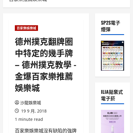
SP2S電子
煙彈
百家樂娛樂城
德州撲克翻牌圈
中特定的幾手牌
– 德州撲克教學 -
金爆百家樂推薦
娛樂城
ILIA拋棄式
電子菸
沙龍娛樂城
19 9 月, 2018
1 minute read
百家樂娛樂城沒有缺陷的強牌