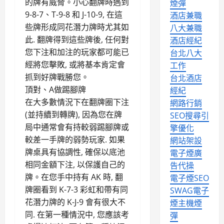
的牌有威脅。小心翻牌時遇到
煙彈
9-8-7、T-9-8 和 J-10-9, 在這
酒店兼職
些牌形成同花潛力牌時尤其如
八大兼職
此. 翻牌得到這些牌後, 任何對
酒店經紀
您下注和加注的玩家都可能已
台北八大
經將您擊敗, 或將基本肯定會
工作
抓到好牌戰勝您。
台北酒店
頂對、A做踢腳牌
經紀
在大多數情況下在翻牌圈下注
網路行銷
(並持續到轉牌), 因為您在牌
SEO搜尋引
局中通常會有持較弱踢腳牌或
擎優化
較差一手牌的弱勢玩家. 如果
網站架設
牌桌具有協調性, 確保以底池
電子煙廣
相同金額下注, 以保護自己的
告代操
牌。在您手中持有 AK 時, 翻
電子煙SEO
牌圈看到 K-7-3 彩虹和帶有同
SWAG電子
花潛力牌的 K-J-9 會有很大不
煙主機煙
同. 在第一種情況中, 您應該考
彈