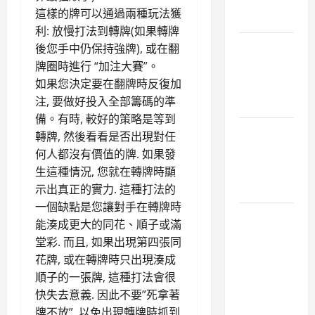
這樣的牌可以通過兩種玩法獲
場娛樂
利: 放慢打法到轉牌(如果轉牌
沙龍娛樂
後您手中仍保持強牌), 或在翻
城百家樂
牌圈時進行 “加注大賽”。
線上開戶
如果您決定要在翻牌時反復加
流程
注, 要做好投入全部籌碼的準
備。有時, 較好的策略是等到
沙龍娛樂
轉牌, 然後看看是否出現對任
城-百家樂
何人都沒有價值的牌. 如果發
遊戲特別
生這種情況, 您就在轉牌時顯
玩法介紹
示出真正的實力. 這種打法的
一個缺點是您讓對手在轉牌時
沙龍百家
能湊成更大的同花、順子或滿
樂專業分
堂彩. 而且, 如果出現第四張同
析報告：
花牌, 或在轉牌時只出現湊成
頂級策略
順子的一張牌, 這種打法會很
與趨勢解
快失去意義. 因此不要”死拿著
讀
牌不放”, 以免出現轉牌時抓到