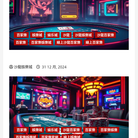
百家樂
娛樂城
娱乐城
沙龍
沙龍娛樂城
沙龍百家樂
百家樂
百家樂娛樂城
線上沙龍百家樂
線上百家樂
沙龍娛樂城百家樂線上開戶流程
沙龍娛樂城
31 12 月, 2024
百家樂
娛樂城
娱乐城
沙龍百家樂
百家樂
百家樂娛樂
百家樂娛樂城
百家樂官網
線上娛樂城