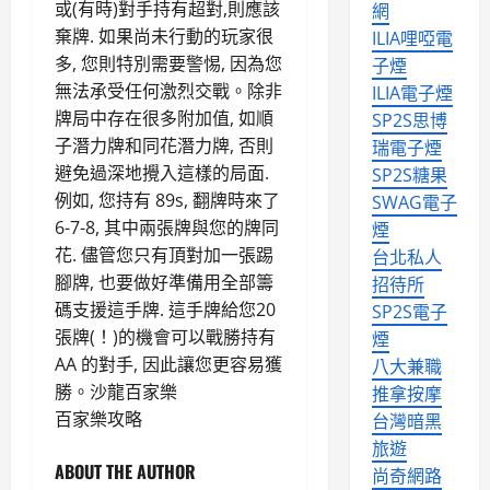
或(有時)對手持有超對,則應該
網
棄牌. 如果尚未行動的玩家很
ILIA哩啞電
多, 您則特別需要警惕, 因為您
子煙
無法承受任何激烈交戰。除非
ILIA電子煙
牌局中存在很多附加值, 如順
SP2S思博
子潛力牌和同花潛力牌, 否則
瑞電子煙
避免過深地攪入這樣的局面.
SP2S糖果
例如, 您持有 89s, 翻牌時來了
SWAG電子
6-7-8, 其中兩張牌與您的牌同
煙
花. 儘管您只有頂對加一張踢
台北私人
腳牌, 也要做好準備用全部籌
招待所
碼支援這手牌. 這手牌給您20
SP2S電子
張牌(！)的機會可以戰勝持有
煙
AA 的對手, 因此讓您更容易獲
八大兼職
勝。沙龍百家樂
推拿按摩
百家樂攻略
台灣暗黑
旅遊
ABOUT THE AUTHOR
尚奇網路