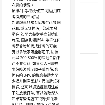
次牌的情況。
沙龍百家
頂級/中等/低分值三同點(用底
樂玩法、
牌湊成的三同點)
預測
如果牌桌非常有協調性(2/3 同
花和/或 2/3 連牌), 您就要發
沙龍娛樂
動進攻, 努力將對手立刻擠出
城、沙龍
牌局, 因為到轉牌時, 幾乎任何
百家樂簡
牌都會增加湊成好牌的可能.
介
有很多玩家可能窮追不捨, 因
此以 200-300% 的底池金額下
沙龍百家
注不會有錯. 如果有人已經在
樂投注策
翻牌時湊成了順子或同花, 您
略-沙龍百
仍有約 34% 的機會將牌力至
家樂娛樂
少提升到滿堂彩。假如牌桌不
城
協調, 您可以通過謹慎跟注或
沙龍百家
下注放慢打法, 嘗試誘敵深入.
樂平注法-
如果有些牌處在”可玩區”(如:
沙龍百家
9 級以上牌點), 謹慎下注效果