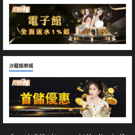
沙龍娛樂城