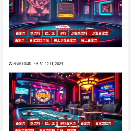
百家樂
娛樂城
娱乐城
沙龍
沙龍娛樂城
沙龍百家樂
百家樂
百家樂娛樂城
線上沙龍百家樂
線上百家樂
沙龍娛樂城百家樂線上開戶流程
沙龍娛樂城
31 12 月, 2024
百家樂
娛樂城
娱乐城
沙龍百家樂
百家樂
百家樂娛樂
百家樂娛樂城
百家樂官網
線上娛樂城