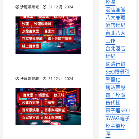
o
煙彈
沙龍娛樂城
31 12 月, 2024
酒店兼職
n
八大兼職
百家樂
娛樂城
娱乐城
沙龍
沙龍娛樂城
酒店經紀
沙龍百家樂
百家樂
台北八大
百家樂娛樂城
線上沙龍百家樂
工作
線上百家樂
台北酒店
經紀
沙龍娛樂城百家樂線上開
網路行銷
戶流程
SEO搜尋引
擎優化
沙龍娛樂城
31 12 月, 2024
網站架設
電子煙廣
百家樂
娛樂城
娱乐城
告代操
沙龍百家樂
百家樂
電子煙SEO
百家樂娛樂
百家樂娛樂城
SWAG電子
百家樂官網
線上娛樂城
煙主機煙
沙龍娛樂城-百家樂遊戲特
彈