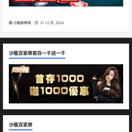
沙龍娛樂城-百家樂遊戲特別玩法介紹
沙龍娛樂城
31 12 月, 2024
沙龍百家樂首存一千送一千
沙龍百家樂