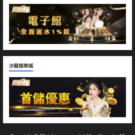
沙龍娛樂城