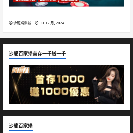
沙龍娛樂城-百家樂遊戲特別玩法介紹
沙龍娛樂城
31 12 月, 2024
沙龍百家樂首存一千送一千
沙龍百家樂