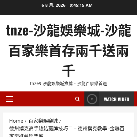
Skip
6 8 月, 2026
9:45:16 AM
to
content
tnze-沙龍娛樂城-沙龍
百家樂首存兩千送兩
千
tnze9-沙龍娛樂城推薦、沙龍百家樂首選
WATCH VIDEO
Primary
Menu
Home
百家樂娛樂城
德州撲克高手總結贏牌技巧二 – 德州撲克教學 -金爆百
家樂推薦娛樂城