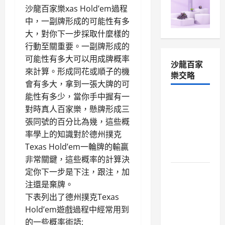
沙龍百家樂xas Hold’em過程
中，一副牌形成的可能性有多
大，對你下一步採取什麼樣的
行動至關重要。一副牌形成的
可能性有多大可以用成牌概率
沙龍百家
來計算。形成同花或順子的機
樂交略
會有多大，拿到一張大牌的可
能性有多少，當你手中握有一
SP2S ILIA
對時真人百家樂，懸牌形成三
KISS RELX
張同號的百分比為幾，這些概
LANA電子
率學上的知識對於德州撲克
煙主機糖
Texas Hold’em一輪牌的輸贏
果煙彈
非常關鍵，這些概率的計算決
定你下一步是下注，跟注，加
體驗最刺
注還是棄牌。
激的沙龍
下表列出了德州撲克Texas
百家樂遊
Hold’em遊戲過程中經常用到
戲-台灣頂
的一些概率術語:
級真人賭