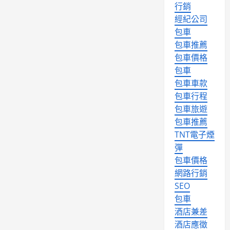
行銷
經紀公司
包車
包車推薦
包車價格
包車
包車車款
包車行程
包車旅遊
包車推薦
TNT電子煙
彈
包車價格
網路行銷
SEO
包車
酒店兼差
酒店應徵