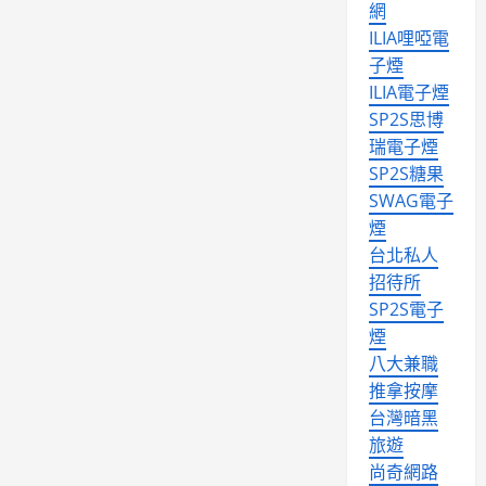
網
ILIA哩啞電
子煙
ILIA電子煙
SP2S思博
瑞電子煙
SP2S糖果
SWAG電子
煙
台北私人
招待所
SP2S電子
煙
八大兼職
推拿按摩
台灣暗黑
旅遊
尚奇網路