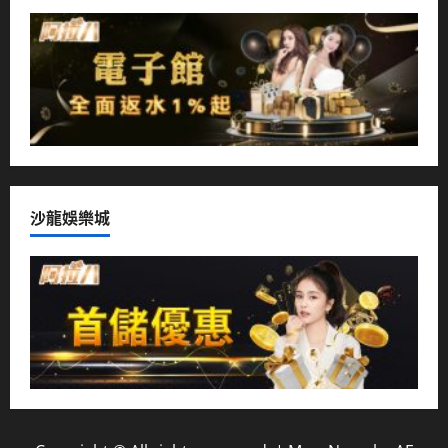
沙龍娛樂城