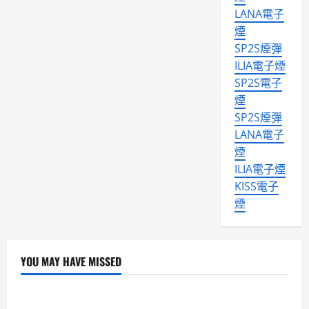
LANA電子
煙
SP2S煙彈
ILIA電子煙
SP2S電子
煙
SP2S煙彈
LANA電子
煙
ILIA電子煙
KISS電子
煙
YOU MAY HAVE MISSED
Uncategorized
SP2S ILIA KISS RELX LANA電子煙主機糖果煙彈