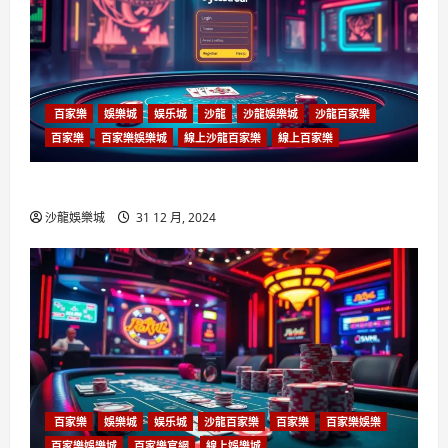
百家樂
娛樂城
娱乐城
沙龍
沙龍娛樂城
沙龍百家樂
百家樂
百家樂娛樂城
線上沙龍百家樂
線上百家樂
沙龍娛樂城百家樂線上開戶流程
沙龍娛樂城
31 12 月, 2024
百家樂
娛樂城
娱乐城
沙龍百家樂
百家樂
百家樂娛樂
百家樂娛樂城
百家樂官網
線上娛樂城