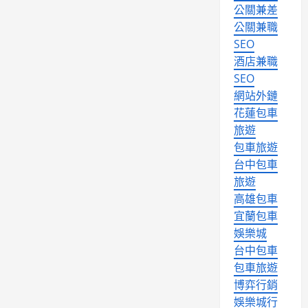
公關兼差
公關兼職
SEO
酒店兼職
SEO
網站外鏈
花蓮包車
旅遊
包車旅遊
台中包車
旅遊
高雄包車
宜蘭包車
娛樂城
台中包車
包車旅遊
博弈行銷
娛樂城行