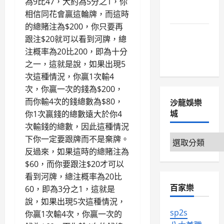
為9比47，大約為5分之1，你
樂大小路
相信同花會贏這輪牌，而這時
的總賭注為$200，你只要再
SA沙龍娛
跟注$20就可以看到河牌，總
樂城優
注概率為20比200，即為十分
惠、註冊
之一，這就是說，如果出現5
次這種情況，你贏1次輸4
次，你贏一次的錢為$200，
沙龍娛樂
而你輸4次的錢總數為$80，
城
你1次贏錢的總數遠大於你4
次輸錢的總數，因此這種情況
沙
下你一定要跟牌而不是棄牌。
龍
反過來，如果這時的總賭注為
娛
$60，而你要跟注$20才可以
樂
看到河牌，總注概率為20比
百家樂
城
60，即為3分之1，這就是
說，如果出現5次這種情況，
sp2s
你贏1次輸4次，你贏一次的