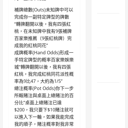
場娛樂
補牌總數(Outs)未知牌中可以
完成你一副特定牌型的牌數
沙龍娛樂
“轉牌翻開以後，我有四張紅
城百家樂
桃，在未知牌中我有9張補牌
線上開戶
百家樂推薦（9張紅桃牌）完
流程
成我的紅桃同花”
成牌概率(Hand Odds)形成一
沙龍娛樂
手特定牌型的概率百家樂娛樂
城-百家樂
城“轉牌翻開以後，我有四張
遊戲特別
紅桃，我完成紅桃同花派性概
玩法介紹
率為9比47，大約為1/5”
總注概率(Pot Odds)你下一步
沙龍百家
所轄賭注與桌面上總賭注的百
樂專業分
分比“桌面上總賭注已達
析報告：
$200，我只要下$10賭注就可
頂級策略
以進入下一輪，如果我能完成
與趨勢解
我的順子，賭注概率對我非常
讀