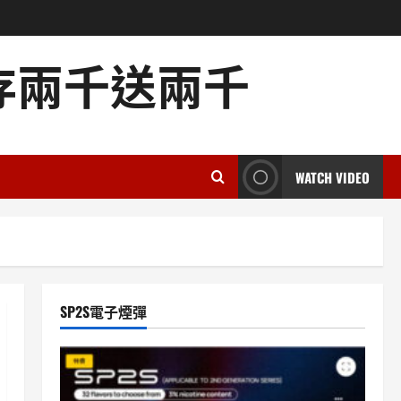
首存兩千送兩千
WATCH VIDEO
SP2S電子煙彈