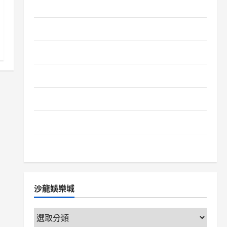
沙龍娛樂城-百家樂遊戲特別玩法介紹
沙龍百家樂專業分析報告：頂級策略與趨勢解讀
沙龍百家樂玩法、預測
沙龍娛樂城、沙龍百家樂簡介
沙龍百家樂投注策略-沙龍百家樂娛樂城
沙龍百家樂平注法-沙龍百家樂大小路
SA沙龍娛樂城優惠、註冊
沙龍娛樂城
沙
龍