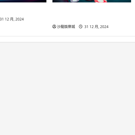
百家樂線上開戶流程
沙龍娛樂城-百家樂遊戲特別玩法
介紹
31 12 月, 2024
沙龍娛樂城
31 12 月, 2024