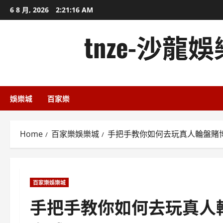
Skip
6 8 月, 2026
2:21:17 AM
to
content
tnze-沙
娛樂城
百家樂
Home
百家樂娛樂城
手把手教你如何去玩真人輪盤賭博 
百家樂娛樂城
手把手教你如何去玩真人輪盤