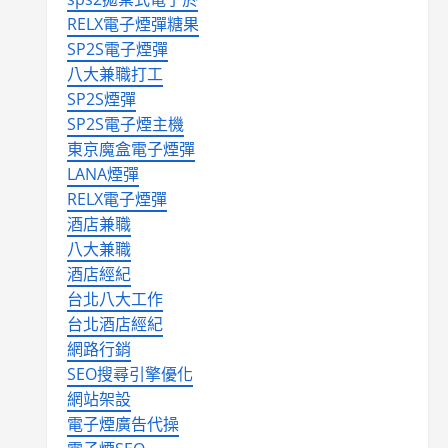
RELX電子煙彈糖果
SP2S電子煙彈
八大兼職打工
SP2S煙彈
SP2S電子煙主機
東京魔盒電子煙彈
LANA煙彈
RELX電子煙彈
酒店兼職
八大兼職
酒店經紀
台北八大工作
台北酒店經紀
網路行銷
SEO搜尋引擎優化
網站架設
電子煙廣告代操