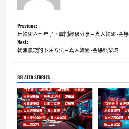
P
Previous:
玩輪盤六七年了，戰鬥經驗分享 – 真人輪盤 -金
o
Next:
s
輪盤贏錢的下注方法 – 真人輪盤 -金爆娛樂城
t
n
RELATED STORIES
a
百家樂
88娛樂城
88百家樂
娛樂城
v
娛樂城推薦
娛樂城遊戲
娱乐城
沙龍娛樂城
沙龍百家樂
百家樂
百家樂
娛樂城
i
百家樂娛樂城
真人娛樂
沙龍娛樂城
沙
真人沙龍百家樂
真人百家樂
百家樂娛樂城
g
線上娛樂城
線上百家樂