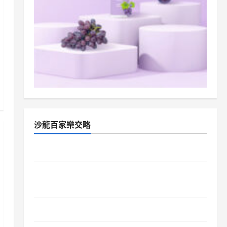
沙龍百家樂交略
SP2S ILIA KISS RELX LANA電子煙主機糖果煙彈
體驗最刺激的沙龍百家樂遊戲-台灣頂級真人賭場
娛樂
沙龍娛樂城百家樂線上開戶流程