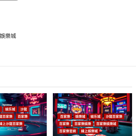
爆娛樂城
娱乐城
沙龍
龍百家樂
百家樂
百家樂
娛樂城
娱乐城
沙龍百家樂
線上沙龍百家樂
百家樂
百家樂娛樂
百家樂娛樂城
百家樂官網
線上娛樂城