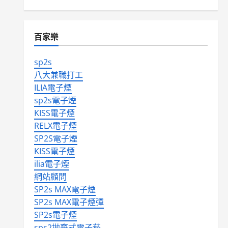
娛
樂
百家樂
城
sp2s
八大兼職打工
ILIA電子煙
sp2s電子煙
KISS電子煙
RELX電子煙
SP2S電子煙
KISS電子煙
ilia電子煙
網站顧問
SP2s MAX電子煙
SP2s MAX電子煙彈
SP2s電子煙
sps2拋棄式電子菸