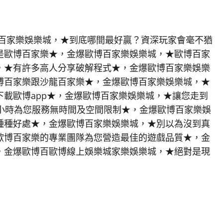
博百家樂娛樂城，★到底哪間最好贏？資深玩家會毫不猶
是歐博百家樂★，金爆歐博百家樂娛樂城，★歐博百家
，★有許多高人分享破解程式★，金爆歐博百家樂娛樂
博百家樂跟沙龍百家樂★，金爆歐博百家樂娛樂城，★
載歐博app★，金爆歐博百家樂娛樂城，★讓您走到
4小時為您服務無時間及空間限制★，金爆歐博百家樂娛
種種好處★，金爆歐博百家樂娛樂城，★別以為沒到真
歐博百家樂的專業團隊為您營造最佳的遊戲品質★，金
，金爆歐博百歐博線上娛樂城家樂娛樂城，★絕對是現