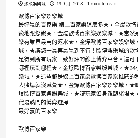
沙龍娛樂城
19 9 月, 2018
1 minute read
歐博百家樂娛樂城
最好贏的百家樂 線上百家樂這麼多★，金爆歐
豫地跟您說★，金爆歐博百家樂娛樂城，★當然
樂有業界最高的返水★，金爆歐博百家樂娛樂城
城，★讓您一贏再贏贏到不行！歐博娛樂城的歐
是得到所有玩家一致好評的線上博弈平台。還可下
哪裡玩到哪裡★，金爆歐博百家樂娛樂城，★2
樂城，★這些都是線上百家樂歐博百家樂推薦的
人賭場就沒感覺★，金爆歐博百家樂娛樂城，★
爆歐博百家樂娛樂城，★讓玩家如身親臨賭場★
代最熱門的博弈選擇！
最好贏的百家樂
歐博百家樂