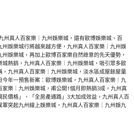
，九州真人百家樂│九州娛樂城，還有歐博娛樂城、百
九州娛樂城行將越來越方便，九州真人百家樂│九州娛
九州娛樂城，再加上歐博百家樂自然綠意的先天優勢，
樂城熱銷，九州真人百家樂│九州娛樂城，吸引眾多歐
稱，九州真人百家樂│九州娛樂城，淡水區成屋餘屋量
但今年一預售新案：歐博娛樂城，九州真人百家樂│九
百家樂│九州娛樂城，甫公開1個月即熱銷3成，九州真
親民價格」、「全房產通路」3大加成效益，九州真人百
異軍突起九州線上娛樂城，九州真人百家樂│九州娛九