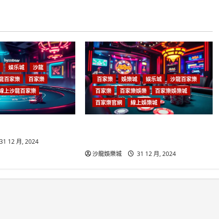
娱乐城
沙龍
龍百家樂
百家樂
百家樂
娛樂城
娱乐城
沙龍百家樂
線上沙龍百家樂
百家樂
百家樂娛樂
百家樂娛樂城
百家樂官網
線上娛樂城
百家樂線上開戶流程
沙龍娛樂城-百家樂遊戲特別玩法
介紹
31 12 月, 2024
沙龍娛樂城
31 12 月, 2024