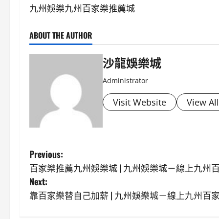
九州娛樂九州百家樂推薦城
ABOUT THE AUTHOR
沙龍娛樂城
Administrator
Visit Website
View Al
P
Previous:
百家樂推薦九州娛樂城 | 九州娛樂城－線上九州
o
Next:
s
靠百家樂替自己加薪 | 九州娛樂城－線上九州百
t