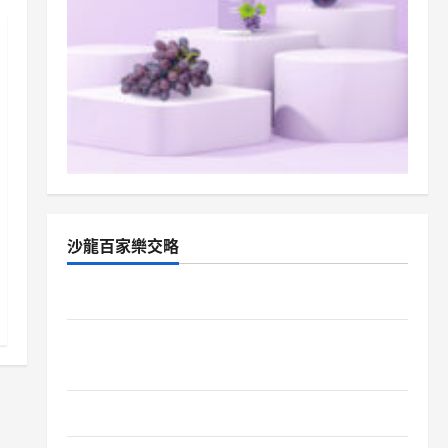
沙龍百家樂交略
SP2S ILIA KISS RELX LANA電子煙主機糖果煙彈
體驗最刺激的沙龍百家樂遊戲-台灣頂級真人賭場
娛樂
沙龍娛樂城百家樂線上開戶流程