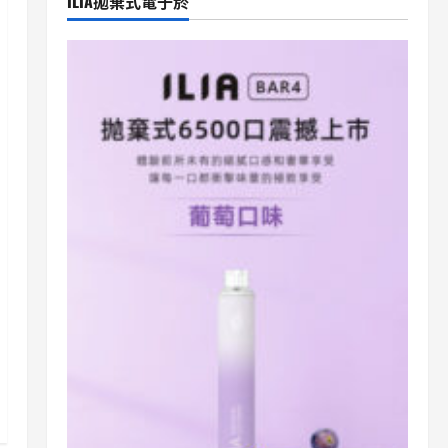
ILIA拋棄式電子菸