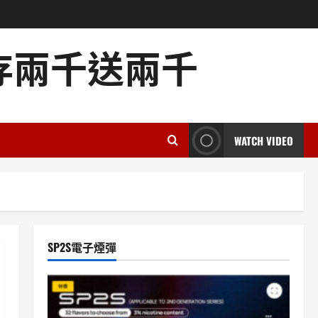
首存兩千送兩千
WATCH VIDEO
SP2S電子煙彈