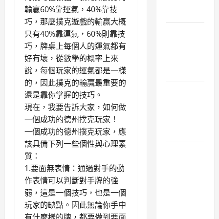
輸贏60%靠運氣，40%靠技
場娛樂
巧，那麼撲克遊戲的輸贏大概
沙龍娛樂
只有40%靠運氣，60%則靠技
城百家樂
巧，牌桌上每個人的運氣都有
線上開戶
好有壞，從數學的概率上來
流程
說，每個玩家的運氣都是一樣
的，因此撲克的輸贏最重要的
沙龍娛樂
還是靠你掌握的技巧。
城-百家樂
現在，我要告訴大家，如何做
遊戲特別
一個成功的德州撲克玩家！
玩法介紹
一個成功的德州撲克玩家，應
該具備下列一些個性與心理素
沙龍百家
質：
樂專業分
1.要面無表情：通過對手的動
析報告：
作表情可以判斷對手牌的強
頂級策略
弱，這是一個技巧，也是一個
與趨勢解
玩家的缺點。因此無論你手中
讀
有什麼樣的牌，都要做到要面