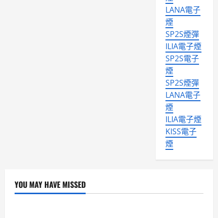
LANA電子
煙
SP2S煙彈
ILIA電子煙
SP2S電子
煙
SP2S煙彈
LANA電子
煙
ILIA電子煙
KISS電子
煙
YOU MAY HAVE MISSED
Uncategorized
SP2S ILIA KISS RELX LANA電子煙主機糖果煙彈