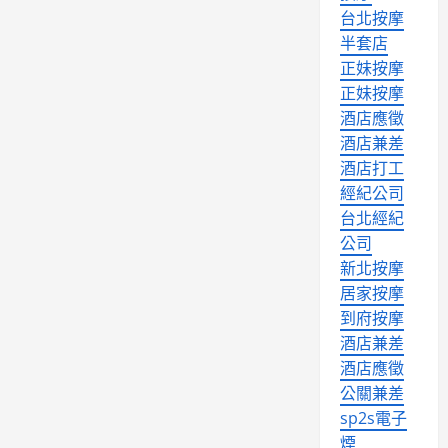
台北按摩
半套店
正妹按摩
正妹按摩
酒店應徵
酒店兼差
酒店打工
經紀公司
台北經紀
公司
新北按摩
居家按摩
到府按摩
酒店兼差
酒店應徵
公關兼差
sp2s電子
煙