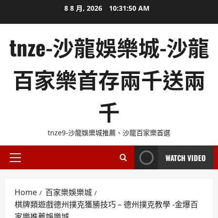
Skip
8 8 月, 2026
10:31:51 AM
to
content
tnze-沙龍娛樂城-沙龍
百家樂首存兩千送兩
千
tnze9-沙龍娛樂城推薦、沙龍百家樂首選
WATCH VIDEO
Primary
Menu
Home
百家樂娛樂城
棋牌類遊戲德州撲克獲勝技巧 – 德州撲克教學 -金爆百
家樂推薦娛樂城