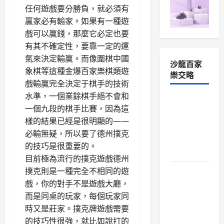
任何遊戲要分勝負，就必須有
贏家必有輸家。如果有一種遊
戲可以贏錢，那麼它必定也要
有其不確定性，要靠一定的運
氣來決定輸贏。而像圍棋中國
沙龍百家
象棋等這種金爆百家樂棋類遊
樂交略
戲輸贏完全決定于棋手的技術
水準，一個業餘棋手絕不會和
SP2S ILIA
一個九段的棋手比賽，因為這
KISS RELX
樣的結果已經是很明顯的——
LANA電子
必輸無疑，所以要了德州撲克
煙主機糖
的技巧是很重要的。
果煙彈
目前極為流行的撲克遊戲德州
撲克則是一種完全不相同的遊
體驗最刺
戲，你的對手不是遊戲大廳，
激的沙龍
而是同桌的玩家，每個玩家同
百家樂遊
時又是莊家。撲克牌遊戲需要
戲-台灣頂
的技巧性很強，就比如說打的
級真人賭