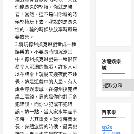
樂大小路
你能長久的堅持，你就是勝
者！當然，這不是叫你輸的時
SA沙龍娛
候堅持玩下去，我說的是長久
樂城優
性的，輸的時候該放棄時還是
惠、註冊
要放棄。
3.將玩德州撲克遊戲當成一種
娛樂的，不要長時間沉溺其
中。德州撲克遊戲是一種很容
沙龍娛樂
易令人沉溺的遊戲，許多人可
城
以在牌桌上玩幾天幾夜而不睡
覺，這是遊戲中的大忌。有人
沙
說金爆娛樂城，在德州撲克牌
龍
桌上贏錢，靠的是你的對手多
娛
犯錯誤，而你少犯或不犯錯
樂
百家樂
誤。這一點，當大家水準差不
城
多時，尤其重要。玩得時間太
長，身體疲勞的時候，最易犯
sp2s