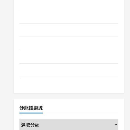
沙龍娛樂城-百家樂遊戲特別玩法介紹
沙龍百家樂專業分析報告：頂級策略與趨勢解讀
沙龍百家樂玩法、預測
沙龍娛樂城、沙龍百家樂簡介
沙龍百家樂投注策略-沙龍百家樂娛樂城
沙龍百家樂平注法-沙龍百家樂大小路
SA沙龍娛樂城優惠、註冊
沙龍娛樂城
沙
龍