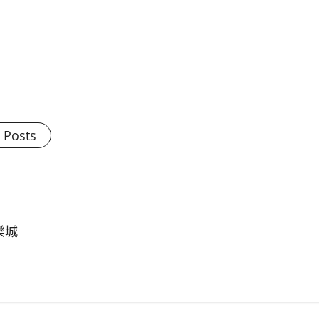
l Posts
樂城