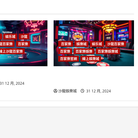
娱乐城
沙龍
龍百家樂
百家樂
百家樂
娛樂城
娱乐城
沙龍百家樂
線上沙龍百家樂
百家樂
百家樂娛樂
百家樂娛樂城
百家樂官網
線上娛樂城
百家樂線上開戶流程
沙龍娛樂城-百家樂遊戲特別玩法
介紹
31 12 月, 2024
沙龍娛樂城
31 12 月, 2024