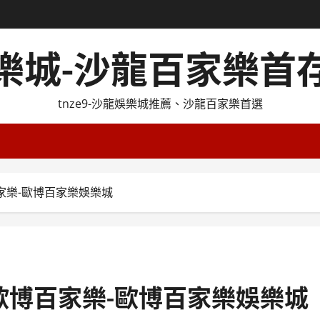
龍娛樂城-沙龍百家樂
tnze9-沙龍娛樂城推薦、沙龍百家樂首選
家樂-歐博百家樂娛樂城
 歐博百家樂-歐博百家樂娛樂城