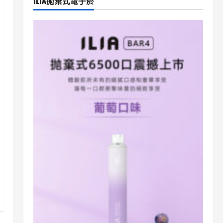
ILIA拋棄式電子菸