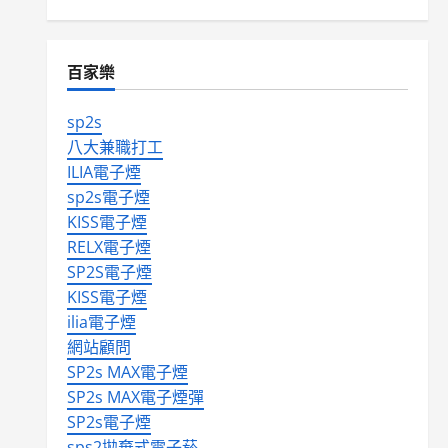
娛
樂
百家樂
城
sp2s
八大兼職打工
ILIA電子煙
sp2s電子煙
KISS電子煙
RELX電子煙
SP2S電子煙
KISS電子煙
ilia電子煙
網站顧問
SP2s MAX電子煙
SP2s MAX電子煙彈
SP2s電子煙
sps2拋棄式電子菸