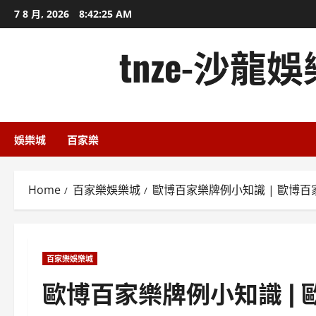
Skip
7 8 月, 2026
8:42:26 AM
to
content
tnze-沙
娛樂城
百家樂
Home
百家樂娛樂城
歐博百家樂牌例小知識 | 歐博百
百家樂娛樂城
歐博百家樂牌例小知識 |