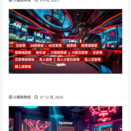
沙龍娛樂城
9 8 月, 2025
百家樂
88娛樂城
88百家樂
娛樂城
娛樂城推薦
娛樂城遊戲
娱乐城
沙龍娛樂城
沙龍百家樂
百家樂
百家樂娛樂城
真人娛樂
真人沙龍百家樂
真人百家樂
線上娛樂城
體驗最刺激的沙龍百家樂遊戲-台灣頂級真人賭場
娛樂
沙龍娛樂城
31 12 月, 2024