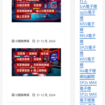
打工
n
沙龍百家樂
百家樂
ILIA電子煙
百家樂娛樂城
線上沙龍百家樂
sp2s電子
線上百家樂
煙
KISS電子
沙龍娛樂城百家樂線上開
煙
戶流程
RELX電子
煙
沙龍娛樂城
31 12 月, 2024
SP2S電子
煙
百家樂
娛樂城
娱乐城
KISS電子
沙龍百家樂
百家樂
煙
百家樂娛樂
百家樂娛樂城
ilia電子煙
百家樂官網
線上娛樂城
網站顧問
沙龍娛樂城-百家樂遊戲特
SP2s MAX
別玩法介紹
電子煙
SP2s MAX
沙龍娛樂城
31 12 月, 2024
電子煙彈