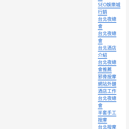
SEO娛樂城
行銷
台北夜總
會
台北夜總
會
台北酒店
介紹
台北夜總
會推薦
邪骨按摩
網站外鏈
酒店工作
台北夜總
會
半套手工
按摩
台北按摩