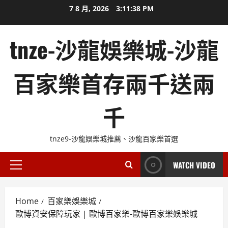
Skip
7 8 月, 2026
3:11:39 PM
to
content
tnze-沙龍娛樂城-沙龍
百家樂首存兩千送兩
千
tnze9-沙龍娛樂城推薦、沙龍百家樂首選
WATCH VIDEO
Primary
Menu
Home
百家樂娛樂城
歐博資安保障玩家 | 歐博百家樂-歐博百家樂娛樂城