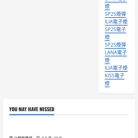
煙
SP2S煙彈
ILIA電子煙
SP2S電子
煙
SP2S煙彈
LANA電子
煙
ILIA電子煙
KISS電子
煙
YOU MAY HAVE MISSED
Uncategorized
SP2S ILIA KISS RELX LANA電子煙主機糖果煙彈