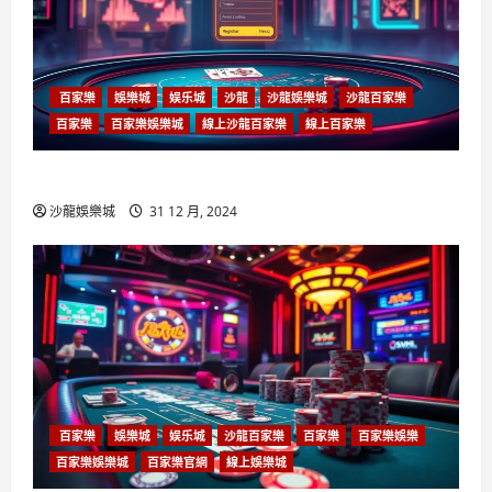
百家樂
娛樂城
娱乐城
沙龍
沙龍娛樂城
沙龍百家樂
百家樂
百家樂娛樂城
線上沙龍百家樂
線上百家樂
沙龍娛樂城百家樂線上開戶流程
沙龍娛樂城
31 12 月, 2024
百家樂
娛樂城
娱乐城
沙龍百家樂
百家樂
百家樂娛樂
百家樂娛樂城
百家樂官網
線上娛樂城