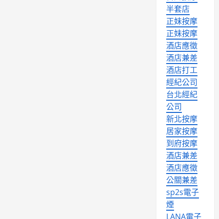
半套店
正妹按摩
正妹按摩
酒店應徵
酒店兼差
酒店打工
經紀公司
台北經紀
公司
新北按摩
居家按摩
到府按摩
酒店兼差
酒店應徵
公關兼差
sp2s電子
煙
LANA電子