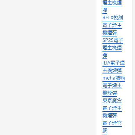
煙主機煙
彈
RELX悅刻
電子煙主
機煙彈
SP2S電子
煙主機煙
彈
ILIA電子煙
主機煙彈
meha媚嗨
電子煙主
機煙彈
東京魔盒
電子煙主
機煙彈
電子煙官
網