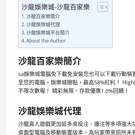
沙龍娛樂城-沙龍百家樂
沙龍百家樂簡介
沙龍娛樂城代理
沙龍娛樂城平台簡介
About the Author
沙龍百家樂簡介
sa娛樂城電腦免下載免安裝您也可以下載行動裝
至您的電腦。娛樂城贈點，最高58%紅利！ Hig
不限次數喔！ 精彩無限，存款優惠1.0%回饋！
沙龍娛樂城代理
沙龍真人遊戲更加設多桌投注、邊注等多項強大功
桌面型電腦及移動裝置版本，為玩家帶來前所未