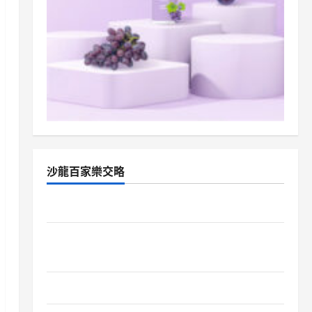
沙龍百家樂交略
SP2S ILIA KISS RELX LANA電子煙主機糖果煙彈
體驗最刺激的沙龍百家樂遊戲-台灣頂級真人賭場
娛樂
沙龍娛樂城百家樂線上開戶流程