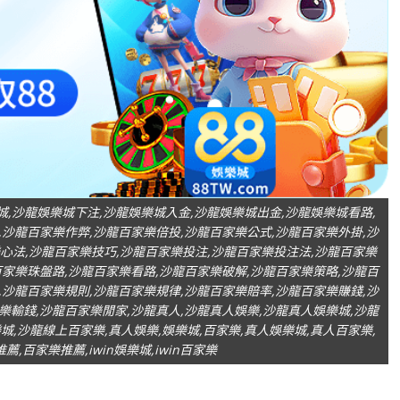
城,沙龍娛樂城下注,沙龍娛樂城入金,沙龍娛樂城出金,沙龍娛樂城看路,
,沙龍百家樂作弊,沙龍百家樂倍投,沙龍百家樂公式,沙龍百家樂外掛,沙
心法,沙龍百家樂技巧,沙龍百家樂投注,沙龍百家樂投注法,沙龍百家樂
百家樂珠盤路,沙龍百家樂看路,沙龍百家樂破解,沙龍百家樂策略,沙龍百
,沙龍百家樂規則,沙龍百家樂規律,沙龍百家樂賠率,沙龍百家樂賺錢,沙
樂輸錢,沙龍百家樂閒家,沙龍真人,沙龍真人娛樂,沙龍真人娛樂城,沙龍
,沙龍線上百家樂,真人娛樂,娛樂城,百家樂,真人娛樂城,真人百家樂,
,百家樂推薦,iwin娛樂城,iwin百家樂