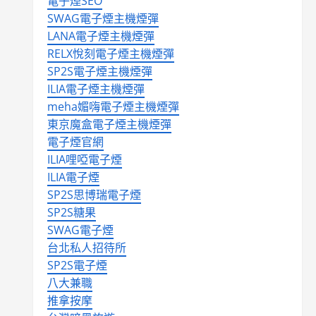
電子煙SEO
SWAG電子煙主機煙彈
LANA電子煙主機煙彈
RELX悅刻電子煙主機煙彈
SP2S電子煙主機煙彈
ILIA電子煙主機煙彈
meha媚嗨電子煙主機煙彈
東京魔盒電子煙主機煙彈
電子煙官網
ILIA哩啞電子煙
ILIA電子煙
SP2S思博瑞電子煙
SP2S糖果
SWAG電子煙
台北私人招待所
SP2S電子煙
八大兼職
推拿按摩