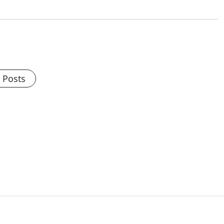
l Posts