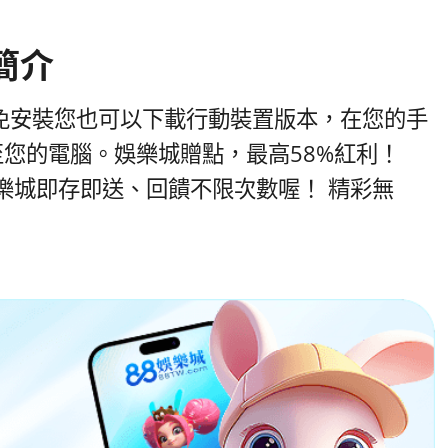
簡介
載免安裝您也可以下載行動裝置版本，在您的手
至您的電腦。娛樂城贈點，最高58%紅利！
a娛樂城即存即送、回饋不限次數喔！ 精彩無