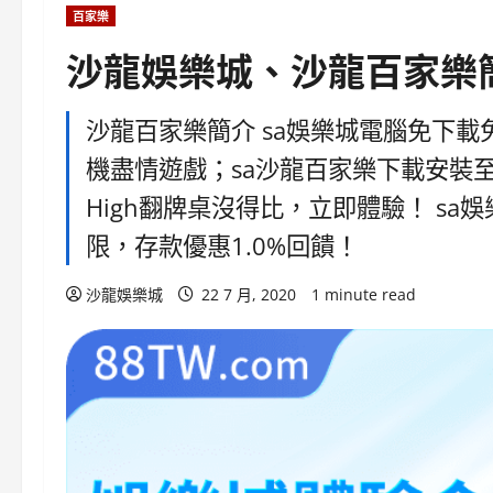
百家樂
沙龍娛樂城、沙龍百家樂
沙龍百家樂簡介 sa娛樂城電腦免下
機盡情遊戲；sa沙龍百家樂下載安裝
High翻牌桌沒得比，立即體驗！ s
限，存款優惠1.0%回饋！
沙龍娛樂城
22 7 月, 2020
1 minute read