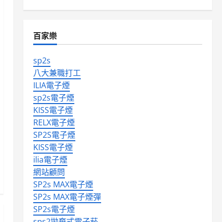
娛
樂
百家樂
城
sp2s
八大兼職打工
ILIA電子煙
sp2s電子煙
KISS電子煙
RELX電子煙
SP2S電子煙
KISS電子煙
ilia電子煙
網站顧問
SP2s MAX電子煙
SP2s MAX電子煙彈
SP2s電子煙
sps2拋棄式電子菸