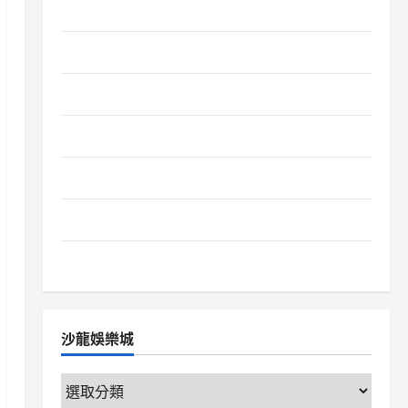
沙龍娛樂城-百家樂遊戲特別玩法介紹
沙龍百家樂專業分析報告：頂級策略與趨勢解讀
沙龍百家樂玩法、預測
沙龍娛樂城、沙龍百家樂簡介
沙龍百家樂投注策略-沙龍百家樂娛樂城
沙龍百家樂平注法-沙龍百家樂大小路
SA沙龍娛樂城優惠、註冊
沙龍娛樂城
沙
龍