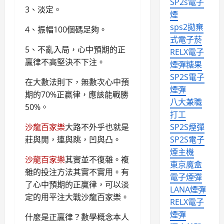
SP2s電子
3、淡定。
煙
sps2拋棄
4、振幅100個碼足夠。
式電子菸
5、不亂入局，心中預期的正
RELX電子
贏律不高堅決不下注。
煙彈糖果
SP2S電子
在大數法則下，無數次心中預
煙彈
期的70%正贏律，應該能戰勝
八大兼職
50%。
打工
SP2S煙彈
沙龍百家樂
大路不外乎也就是
SP2S電子
莊與閒，連與跳，凹與凸。
煙主機
沙龍百家樂
其實並不復雜。複
東京魔盒
雜的投注方法其實不實用。有
電子煙彈
了心中預期的正贏律，可以淡
LANA煙彈
定的用平注大戰沙龍百家樂。
RELX電子
煙彈
什麼是正贏律？數學概念本人