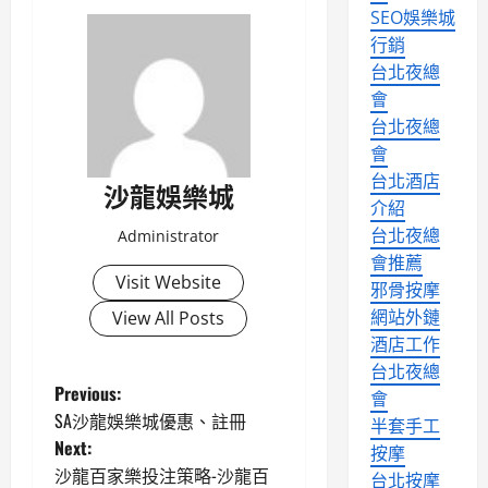
SEO娛樂城
行銷
台北夜總
會
台北夜總
會
台北酒店
沙龍娛樂城
介紹
台北夜總
Administrator
會推薦
Visit Website
邪骨按摩
網站外鏈
View All Posts
酒店工作
台北夜總
P
Previous:
會
SA沙龍娛樂城優惠、註冊
半套手工
o
Next:
按摩
沙龍百家樂投注策略-沙龍百
台北按摩