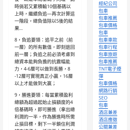
經紀公司
時倘若又累積輸10個基碼以
包車
上時，繼續負追—再次計算這
包車推薦
一階段，總負值除以5後的結
包車價格
果…
包車
包車車款
8，負追要領：追平之前（前
包車行程
一層）的所有數值，即刻退回
包車旅遊
前一層；負追之前必須考慮到
包車推薦
總資本能夠負擔的抗震幅能
TNT電子煙
力，4-6層可以做到長勝，8
彈
-12層可實現真正小贏，16層
包車價格
以上才能做到大贏；
網路行銷
9，勝進要領：每當累積盈利
SEO
總額為超過起始止損額度的4
包車
倍基碼時，即可勝進（拿出總
酒店兼差
利潤的一半，作為勝進時所需
酒店應徵
止損目標，剩下一半鎖住利潤
公關兼差