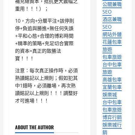
補充總資本，抵抗更大震幅之
公關兼職
重用！！！）；
SEO
酒店兼職
10，方向+分層平注+該停則
SEO
停+負追與勝進+無任何失誤
網站外鏈
+平和心態+合理的博彩時間
花蓮包車
+精準的策略+充足切合實際
旅遊
的資本=真正的致勝法
包車旅遊
寶！！！
台中包車
注意：每次真正操作時，必須
旅遊
熟讀銘記以上規則；假如犯其
高雄包車
中1錯時，必須離場，再次熟
宜蘭包車
讀銘記以上規則！！！調整好
娛樂城
才可進場！！！
台中包車
包車旅遊
博弈行銷
娛樂城行
ABOUT THE AUTHOR
銷