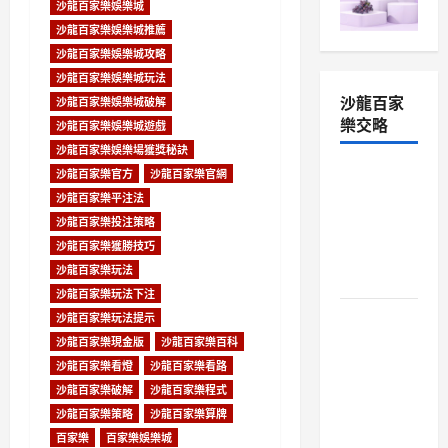
沙龍百家樂娛樂城
沙龍百家樂娛樂城推薦
沙龍百家樂娛樂城攻略
沙龍百家樂娛樂城玩法
沙龍百家
沙龍百家樂娛樂城破解
樂交略
沙龍百家樂娛樂城遊戲
沙龍百家樂娛樂場獲獎秘訣
SP2S ILIA
沙龍百家樂官方
沙龍百家樂官網
KISS RELX
沙龍百家樂平注法
LANA電子
沙龍百家樂投注策略
煙主機糖
沙龍百家樂獲勝技巧
沙龍百家樂玩法
果煙彈
沙龍百家樂玩法下注
體驗最刺
沙龍百家樂玩法提示
激的沙龍
沙龍百家樂現金版
沙龍百家樂百科
沙龍百家樂看燈
沙龍百家樂看路
百家樂遊
沙龍百家樂破解
沙龍百家樂程式
戲-台灣頂
沙龍百家樂策略
沙龍百家樂算牌
級真人賭
百家樂
百家樂娛樂城
場娛樂