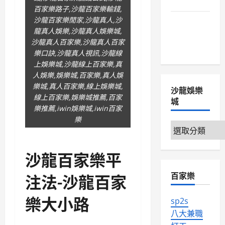
百家樂路子,沙龍百家樂輸錢,
沙龍百家樂閒家,沙龍真人,沙
SA沙龍娛
龍真人娛樂,沙龍真人娛樂城,
樂城優
沙龍真人百家樂,沙龍真人百家
惠、註冊
樂口訣,沙龍真人視訊,沙龍線
上娛樂城,沙龍線上百家樂,真
人娛樂,娛樂城,百家樂,真人娛
樂城,真人百家樂,線上娛樂城,
沙龍娛樂
線上百家樂,娛樂城推薦,百家
城
樂推薦,iwin娛樂城,iwin百家
樂
沙
龍
娛
沙龍百家樂平
樂
百家樂
注法-沙龍百家
城
樂大小路
sp2s
八大兼職