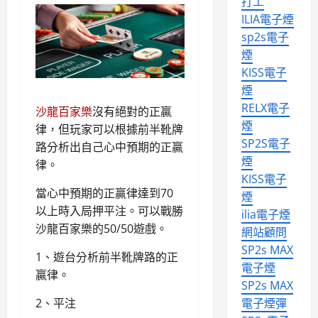
打工
ILIA電子煙
sp2s電子
煙
KISS電子
煙
RELX電子
沙龍百家樂
沒有絕對的正贏
煙
律，但玩家可以根據前半靴牌
SP2S電子
路分析出自己心中預期的正贏
煙
律。
KISS電子
當心中預期的正贏律達到70
煙
以上時入局押平注。可以戰勝
ilia電子煙
沙龍百家樂的50/50遊戲。
網站顧問
SP2s MAX
1、遊台分析前半靴牌路的正
電子煙
贏律。
SP2s MAX
電子煙彈
2、平注