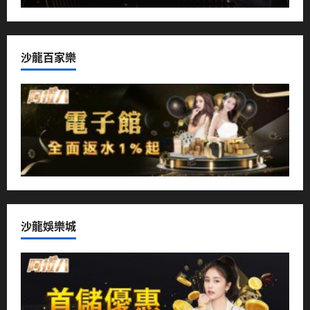
沙龍百家樂
沙龍娛樂城