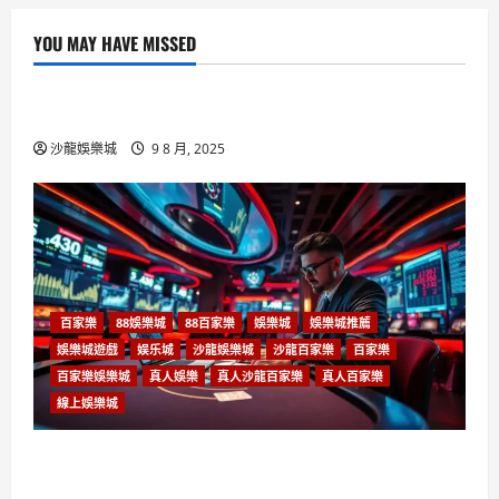
YOU MAY HAVE MISSED
Uncategorized
SP2S ILIA KISS RELX LANA電子煙主機糖果煙彈
沙龍娛樂城
9 8 月, 2025
百家樂
88娛樂城
88百家樂
娛樂城
娛樂城推薦
娛樂城遊戲
娱乐城
沙龍娛樂城
沙龍百家樂
百家樂
百家樂娛樂城
真人娛樂
真人沙龍百家樂
真人百家樂
線上娛樂城
體驗最刺激的沙龍百家樂遊戲-台灣頂級真人賭場
娛樂