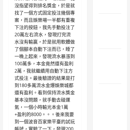
沒指望得到排名獎金，於是就
場娛樂
找了一個方式固定投注幾個專
沙龍娛樂
案，而且娛樂場一半都有重複
城百家樂
下注的按鈕，我先手動投注了
線上開戶
20萬左右流水，發現打完流
流程
水沒有輸贏，於是就用軟體做
了個腳本自動下注而已，睡了
沙龍娛樂
一晚上起來，發現流水暴漲到
城-百家樂
100萬多，本金竟然還有盈利
遊戲特別
2萬，我就繼續用自動下注方
玩法介紹
式投注。最後驗證的結果是打
到180多萬流水金爆娛樂城都
沙龍百家
還有盈利。看到保持流水獎金
樂專業分
基本沒問題，就手動去碰運
析報告：
氣，一個小時輸光本金1萬
頂級策略
+盈利的8000。。。後來我要
與趨勢解
到一個波音百家樂平臺的試玩
讀
帳號，實驗了一下，發現200