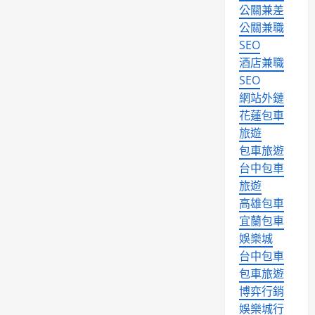
公關兼差
公關兼職
SEO
酒店兼職
SEO
網站外鏈
花蓮包車
旅遊
包車旅遊
台中包車
旅遊
高雄包車
宜蘭包車
娛樂城
台中包車
包車旅遊
博弈行銷
娛樂城行