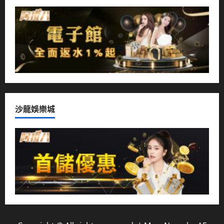
沙龍娛樂城