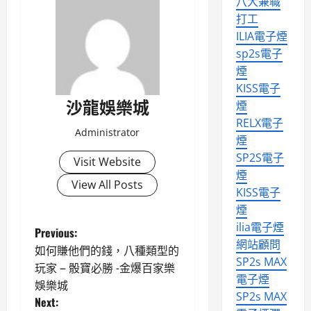
八大兼職
打工
ILIA電子煙
sp2s電子
煙
KISS電子
沙龍娛樂城
煙
RELX電子
Administrator
煙
SP2S電子
Visit Website
煙
View All Posts
KISS電子
煙
ilia電子煙
P
Previous:
網站顧問
如何賺他們的錢，八種類型的
o
SP2s MAX
玩家 – 骰寶必勝 -金爆百家樂
電子煙
娛樂城
s
SP2s MAX
Next: