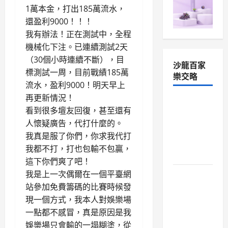
1萬本金，打出185萬流水，
還盈利9000！！！
我有辦法！正在測試中，全程
機械化下注。已連續測試2天
（30個小時連續不斷），目
沙龍百家
標測試一周，目前戰績185萬
樂交略
流水，盈利9000！明天早上
再更新情況！
SP2S ILIA
看到很多壇友回復，甚至還有
KISS RELX
人懷疑廣告，代打什麼的。
LANA電子
我真是服了你們，你求我代打
煙主機糖
我都不打，打也包輸不包贏，
果煙彈
這下你們爽了吧！
我是上一次偶爾在一個平臺網
體驗最刺
站參加免費籌碼的比賽時候發
激的沙龍
現一個方式，我本人對娛樂場
百家樂遊
一點都不感冒，真是原因是我
戲-台灣頂
娛樂場只會輸的一塌糊塗，從
級真人賭