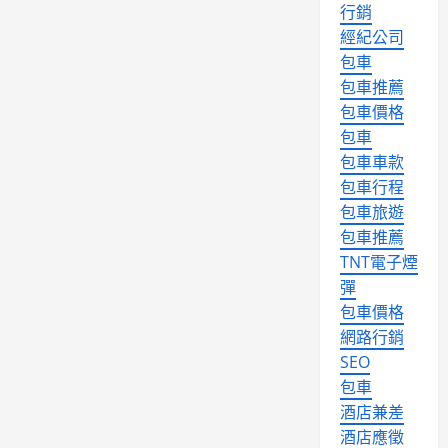
行銷
經紀公司
包車
包車推薦
包車價格
包車
包車車款
包車行程
包車旅遊
包車推薦
TNT電子煙
彈
包車價格
網路行銷
SEO
包車
酒店兼差
酒店應徵