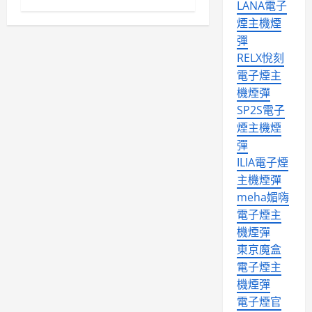
LANA電子
煙主機煙
彈
RELX悅刻
電子煙主
機煙彈
SP2S電子
煙主機煙
彈
ILIA電子煙
主機煙彈
meha媚嗨
電子煙主
機煙彈
東京魔盒
電子煙主
機煙彈
電子煙官