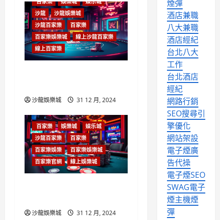
煙彈
百家樂
娛樂城
娱乐城
沙龍
沙龍娛樂城
酒店兼職
沙龍百家樂
百家樂
八大兼職
百家樂娛樂城
線上沙龍百家樂
酒店經紀
線上百家樂
台北八大
工作
沙龍娛樂城百家樂線上開
台北酒店
戶流程
經紀
網路行銷
沙龍娛樂城
31 12 月, 2024
SEO搜尋引
擎優化
百家樂
娛樂城
娱乐城
網站架設
沙龍百家樂
百家樂
電子煙廣
百家樂娛樂
百家樂娛樂城
告代操
百家樂官網
線上娛樂城
電子煙SEO
沙龍娛樂城-百家樂遊戲特
SWAG電子
別玩法介紹
煙主機煙
彈
沙龍娛樂城
31 12 月, 2024