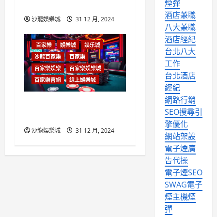
煙彈
戶流程
酒店兼職
沙龍娛樂城
31 12 月, 2024
八大兼職
酒店經紀
百家樂
娛樂城
娱乐城
台北八大
沙龍百家樂
百家樂
工作
百家樂娛樂
百家樂娛樂城
台北酒店
百家樂官網
線上娛樂城
經紀
網路行銷
沙龍娛樂城-百家樂遊戲特
SEO搜尋引
別玩法介紹
擎優化
沙龍娛樂城
31 12 月, 2024
網站架設
電子煙廣
告代操
電子煙SEO
SWAG電子
煙主機煙
彈