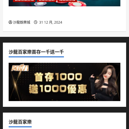
沙龍娛樂城-百家樂遊戲特別玩法介紹
沙龍娛樂城
31 12 月, 2024
沙龍百家樂首存一千送一千
沙龍百家樂