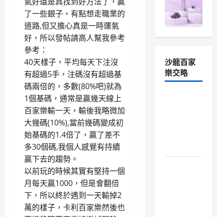
氣好還是真找到好方法了，贏
了一些銀子，有點想走職業的
道路,但又擔心真是一時運氣
好，所以發帖請高人幫我參考
參考：
沙龍百家
40天樣子，平均每天下注沒
樂交略
有超過5手，注碼沒有超過基
碼兩倍的，多數(80%吧)就為
SP2S ILIA
1個基碼，通常是贏幾天線上
KISS RELX
百家樂輸一天，輸後我略微加
LANA電子
大幾碼(10%),當前幾碼變成初
煙主機糖
始基碼的1.4倍了，贏了差不
果煙彈
多30個碼,我個人感覺有持續
贏下去的趨勢。
體驗最刺
以前玩的時候其實有堅持一個
激的沙龍
月每天贏1000，但是會翻倍
百家樂遊
下，所以終於遇到一天輸掉2
戲-台灣頂
萬的樣子，卡利百家樂然後也
級真人賭