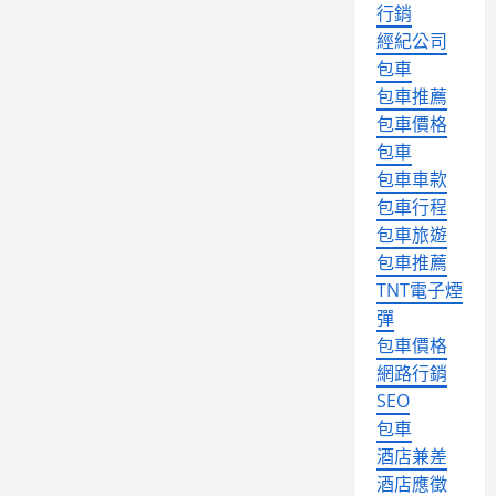
行銷
經紀公司
包車
包車推薦
包車價格
包車
包車車款
包車行程
包車旅遊
包車推薦
TNT電子煙
彈
包車價格
網路行銷
SEO
包車
酒店兼差
酒店應徵