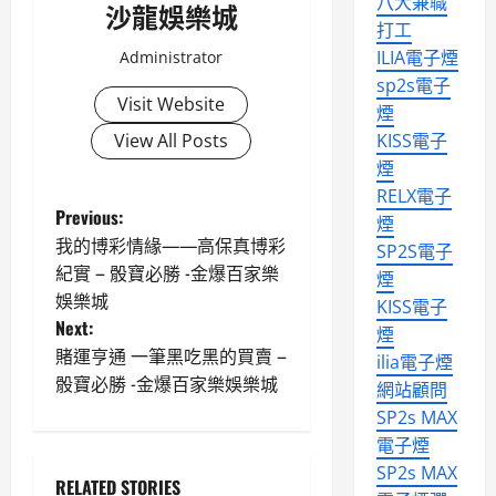
八大兼職
沙龍娛樂城
打工
ILIA電子煙
Administrator
sp2s電子
Visit Website
煙
KISS電子
View All Posts
煙
RELX電子
P
Previous:
煙
我的博彩情緣——高保真博彩
SP2S電子
o
紀實 – 骰寶必勝 -金爆百家樂
煙
娛樂城
s
KISS電子
Next:
煙
t
賭運亨通 一筆黑吃黑的買賣 –
ilia電子煙
骰寶必勝 -金爆百家樂娛樂城
網站顧問
n
SP2s MAX
電子煙
a
SP2s MAX
百家樂
88娛樂城
88百家樂
RELATED STORIES