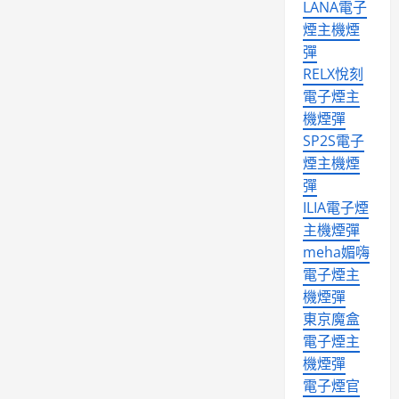
LANA電子
煙主機煙
彈
RELX悅刻
電子煙主
機煙彈
SP2S電子
煙主機煙
彈
ILIA電子煙
主機煙彈
meha媚嗨
電子煙主
機煙彈
東京魔盒
電子煙主
機煙彈
電子煙官