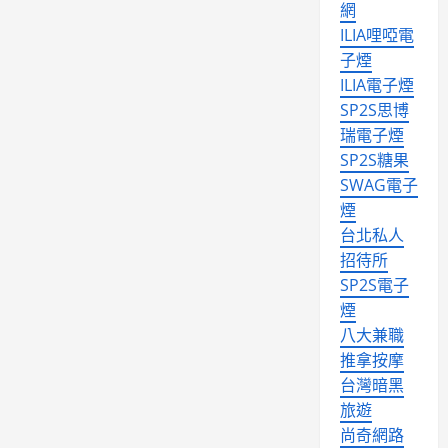
網
ILIA哩啞電
子煙
ILIA電子煙
SP2S思博
瑞電子煙
SP2S糖果
SWAG電子
煙
台北私人
招待所
SP2S電子
煙
八大兼職
推拿按摩
台灣暗黑
旅遊
尚奇網路