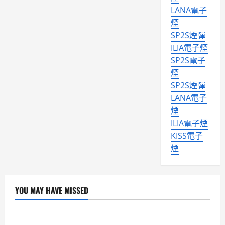
LANA電子
煙
SP2S煙彈
ILIA電子煙
SP2S電子
煙
SP2S煙彈
LANA電子
煙
ILIA電子煙
KISS電子
煙
YOU MAY HAVE MISSED
Uncategorized
SP2S ILIA KISS RELX LANA電子煙主機糖果煙彈