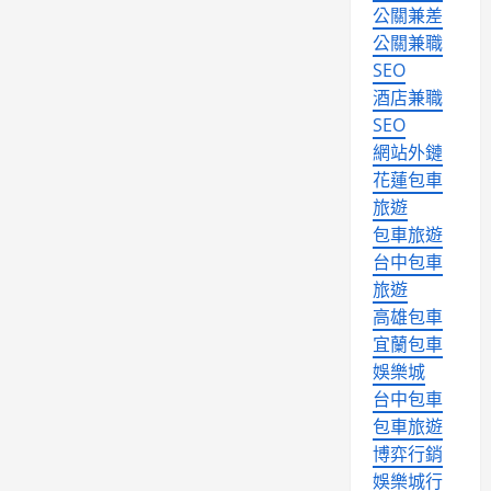
公關兼差
公關兼職
SEO
酒店兼職
SEO
網站外鏈
花蓮包車
旅遊
包車旅遊
台中包車
旅遊
高雄包車
宜蘭包車
娛樂城
台中包車
包車旅遊
博弈行銷
娛樂城行