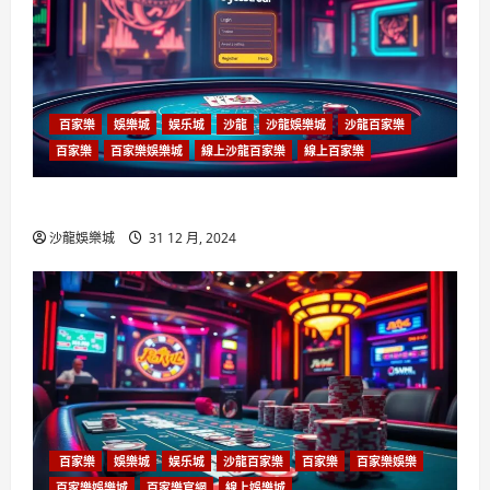
百家樂
娛樂城
娱乐城
沙龍
沙龍娛樂城
沙龍百家樂
百家樂
百家樂娛樂城
線上沙龍百家樂
線上百家樂
沙龍娛樂城百家樂線上開戶流程
沙龍娛樂城
31 12 月, 2024
百家樂
娛樂城
娱乐城
沙龍百家樂
百家樂
百家樂娛樂
百家樂娛樂城
百家樂官網
線上娛樂城