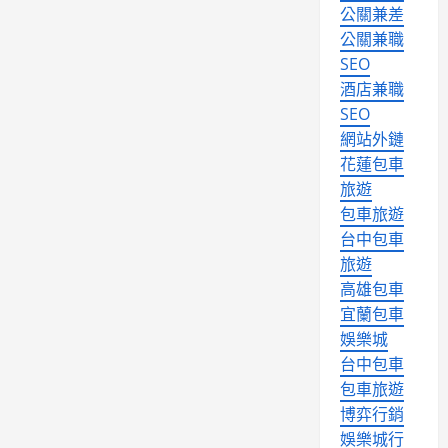
公關兼差
公關兼職
SEO
酒店兼職
SEO
網站外鏈
花蓮包車
旅遊
包車旅遊
台中包車
旅遊
高雄包車
宜蘭包車
娛樂城
台中包車
包車旅遊
博弈行銷
娛樂城行