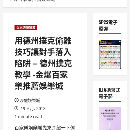
SP2S電子
煙彈
百家樂娛樂城
用德州撲克偷雞
技巧讓對手落入
陷阱 – 德州撲克
教學 -金爆百家
樂推薦娛樂城
ILIA拋棄式
電子菸
沙龍娛樂城
19 9 月, 2018
1 minute read
百家樂娛樂城先來介紹一下偷