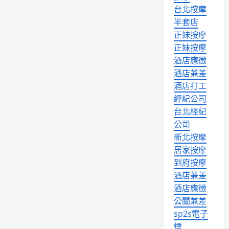
台北按摩
半套店
正妹按摩
正妹按摩
酒店應徵
酒店兼差
酒店打工
經紀公司
台北經紀
公司
新北按摩
居家按摩
到府按摩
酒店兼差
酒店應徵
公關兼差
sp2s電子
煙