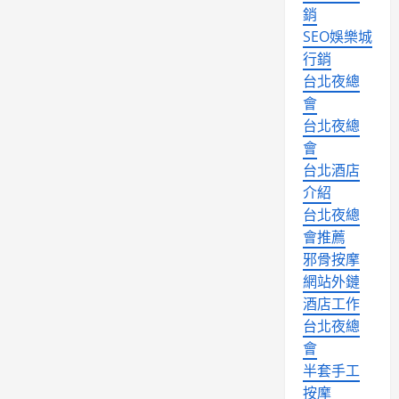
銷
SEO娛樂城
行銷
台北夜總
會
台北夜總
會
台北酒店
介紹
台北夜總
會推薦
邪骨按摩
網站外鏈
酒店工作
台北夜總
會
半套手工
按摩