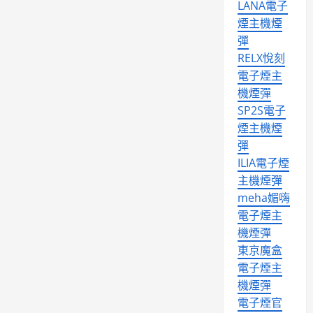
LANA電子
煙主機煙
彈
RELX悅刻
電子煙主
機煙彈
SP2S電子
煙主機煙
彈
ILIA電子煙
主機煙彈
meha媚嗨
電子煙主
機煙彈
東京魔盒
電子煙主
機煙彈
電子煙官