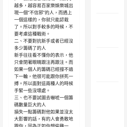
越多，越容易百家樂娛樂城出
場娛樂
現一個“不信邪”的人，而遇上
沙龍娛樂
一個這樣的，你就只能認栽
城百家樂
了。所以對手較多的時候，不
線上開戶
要考慮這種戰術。
流程
二、不要對抗新手或者已經沒
多少籌碼了的人
沙龍娛樂
新手往往看不懂你的表示，他
城-百家樂
只會閉著眼睛跟注再跟注。而
遊戲特別
如果一個人的籌碼已經撐不過
玩法介紹
下一輪，他很可能跟你拼死一
搏。所以面對這兩種人的時候
沙龍百家
手緊一些沒壞處。
樂專業分
三、也不要試圖去嚇唬一個籌
析報告：
碼數量巨大的人
頂級策略
損失一點籌碼對他如果並沒太
與趨勢解
大影響的話，有的人會勇敢地
讀
跟你，因為正如你想偷雞一