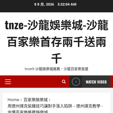
Skip
8 8 月, 2026
3:32:05 AM
to
content
tnze-沙龍娛樂城-沙龍
百家樂首存兩千送兩
千
tnze9-沙龍娛樂城推薦、沙龍百家樂首選
WATCH VIDEO
Primary
Menu
Home
百家樂娛樂城
用德州撲克偷雞技巧讓對手落入陷阱 – 德州撲克教學 -
金爆百家樂推薦娛樂城