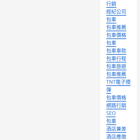
行銷
經紀公司
包車
包車推薦
包車價格
包車
包車車款
包車行程
包車旅遊
包車推薦
TNT電子煙
彈
包車價格
網路行銷
SEO
包車
酒店兼差
酒店應徵