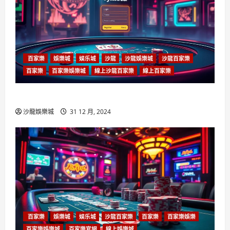
百家樂
娛樂城
娱乐城
沙龍
沙龍娛樂城
沙龍百家樂
百家樂
百家樂娛樂城
線上沙龍百家樂
線上百家樂
沙龍娛樂城百家樂線上開戶流程
沙龍娛樂城
31 12 月, 2024
百家樂
娛樂城
娱乐城
沙龍百家樂
百家樂
百家樂娛樂
百家樂娛樂城
百家樂官網
線上娛樂城