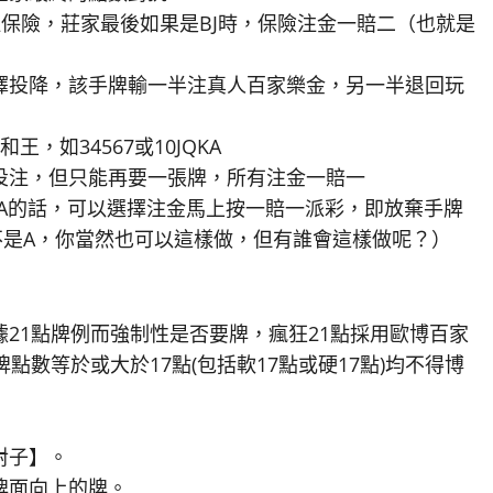
保險，莊家最後如果是BJ時，保險注金一賠二（也就是
擇投降，該手牌輸一半注真人百家樂金，另一半退回玩
如34567或10JQKA
投注，但只能再要一張牌，所有注金一賠一
牌面是A的話，可以選擇注金馬上按一賠一派彩，即放棄手牌
家牌面不是A，你當然也可以這樣做，但有誰會這樣做呢？）
21點牌例而強制性是否要牌，瘋狂21點採用歐博百家
點數等於或大於17點(包括軟17點或硬17點)均不得博
對子】。
牌面向上的牌。