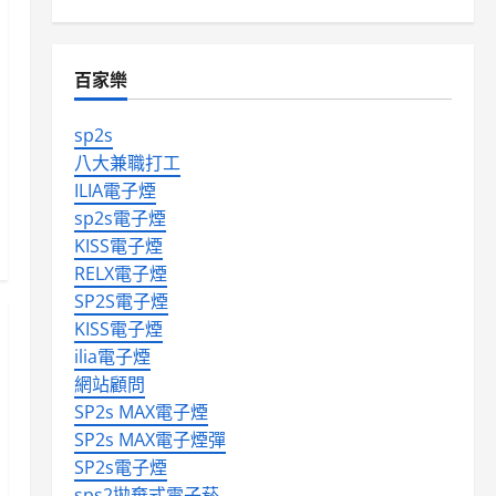
娛
樂
百家樂
城
sp2s
八大兼職打工
ILIA電子煙
sp2s電子煙
KISS電子煙
RELX電子煙
SP2S電子煙
KISS電子煙
ilia電子煙
網站顧問
SP2s MAX電子煙
SP2s MAX電子煙彈
SP2s電子煙
sps2拋棄式電子菸