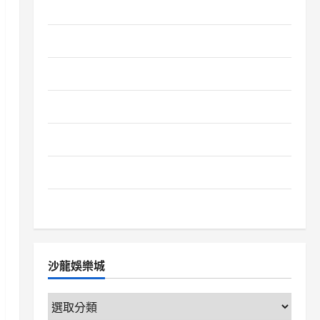
沙龍娛樂城-百家樂遊戲特別玩法介紹
沙龍百家樂專業分析報告：頂級策略與趨勢解讀
沙龍百家樂玩法、預測
沙龍娛樂城、沙龍百家樂簡介
沙龍百家樂投注策略-沙龍百家樂娛樂城
沙龍百家樂平注法-沙龍百家樂大小路
SA沙龍娛樂城優惠、註冊
沙龍娛樂城
沙
龍