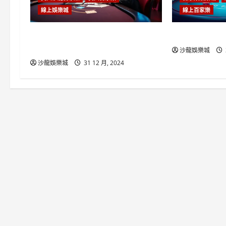
g
線上娛樂城
線上百家樂
a
體驗最刺激的沙龍百家樂遊戲-台
沙龍娛樂城
t
灣頂級真人賭場娛樂
沙龍娛樂城
沙龍娛樂城
31 12 月, 2024
i
o
n