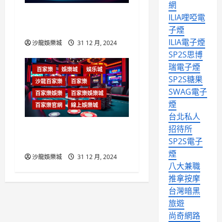
網
沙龍娛樂城百家樂線上開
ILIA哩啞電
戶流程
子煙
ILIA電子煙
沙龍娛樂城
31 12 月, 2024
SP2S思博
瑞電子煙
百家樂
娛樂城
娱乐城
SP2S糖果
沙龍百家樂
百家樂
SWAG電子
百家樂娛樂
百家樂娛樂城
煙
百家樂官網
線上娛樂城
台北私人
招待所
沙龍娛樂城-百家樂遊戲特
SP2S電子
別玩法介紹
煙
沙龍娛樂城
31 12 月, 2024
八大兼職
推拿按摩
台灣暗黑
旅遊
尚奇網路