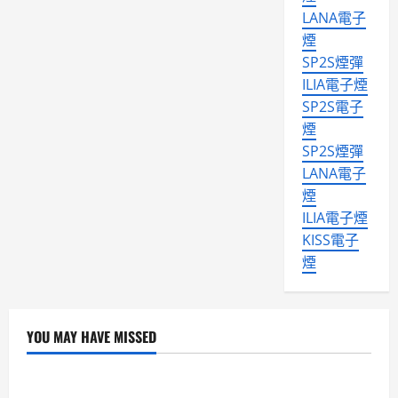
LANA電子
煙
SP2S煙彈
ILIA電子煙
SP2S電子
煙
SP2S煙彈
LANA電子
煙
ILIA電子煙
KISS電子
煙
YOU MAY HAVE MISSED
Uncategorized
SP2S ILIA KISS RELX LANA電子煙主機糖果煙彈