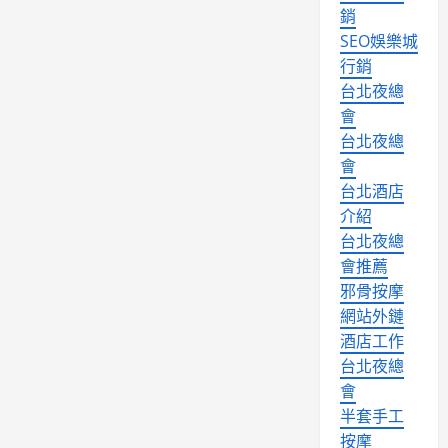
銷
SEO娛樂城
行銷
台北夜總
會
台北夜總
會
台北酒店
介紹
台北夜總
會推薦
邪骨按摩
網站外鏈
酒店工作
台北夜總
會
半套手工
按摩