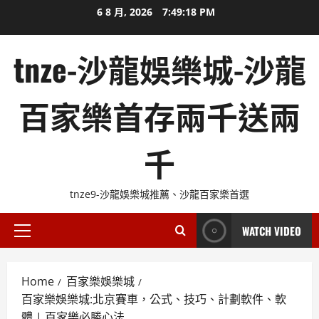
Skip
6 8 月, 2026
7:49:19 PM
to
content
tnze-沙龍娛樂城-沙龍
百家樂首存兩千送兩
千
tnze9-沙龍娛樂城推薦、沙龍百家樂首選
WATCH VIDEO
Primary
Menu
Home
百家樂娛樂城
百家樂娛樂城:北京賽車，公式、技巧、計劃軟件、軟
體 | 百家樂必勝心法