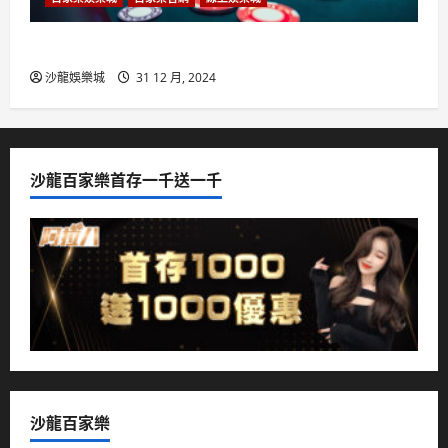
沙龍娛樂城-百家樂遊戲特別玩法介紹
沙龍娛樂城
31 12 月, 2024
沙龍百家樂首存一千送一千
沙龍百家樂