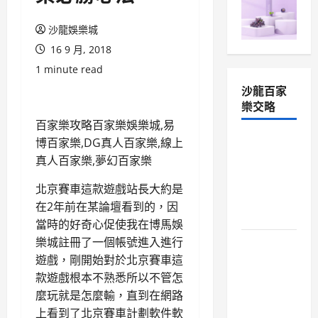
沙龍娛樂城
16 9 月, 2018
1 minute read
沙龍百家
樂交略
百家樂攻略百家樂娛樂城,易
SP2S ILIA
博百家樂,DG真人百家樂,線上
KISS RELX
真人百家樂,夢幻百家樂
LANA電子
北京賽車這款遊戲站長大約是
煙主機糖
在2年前在某論壇看到的，因
果煙彈
當時的好奇心促使我在博馬娛
樂城註冊了一個帳號進入進行
體驗最刺
遊戲，剛開始對於北京賽車這
激的沙龍
款遊戲根本不熟悉所以不管怎
百家樂遊
麼玩就是怎麼輸，直到在網路
戲-台灣頂
上看到了北京賽車計劃軟件軟
級真人賭