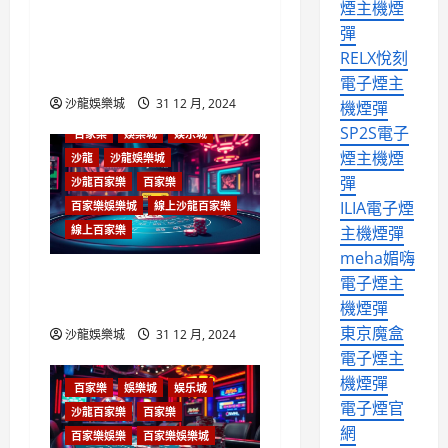
a
煙主機煙
體驗最刺激的沙龍百家樂
彈
t
遊戲-台灣頂級真人賭場娛
RELX悅刻
樂
i
電子煙主
沙龍娛樂城
31 12 月, 2024
機煙彈
o
SP2S電子
百家樂
娛樂城
娱乐城
煙主機煙
沙龍
沙龍娛樂城
n
彈
沙龍百家樂
百家樂
ILIA電子煙
百家樂娛樂城
線上沙龍百家樂
主機煙彈
線上百家樂
meha媚嗨
沙龍娛樂城百家樂線上開
電子煙主
戶流程
機煙彈
東京魔盒
沙龍娛樂城
31 12 月, 2024
電子煙主
機煙彈
百家樂
娛樂城
娱乐城
電子煙官
沙龍百家樂
百家樂
網
百家樂娛樂
百家樂娛樂城