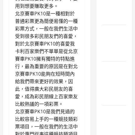
沙龍百家
用到想要賺取更多。
樂玩法、
北京賽車PK10是一種相對於
預測
普通彩票更為簡便易懂的一種
彩票方式，一般在我們生活中
沙龍娛樂
受到很多彩民朋友們的喜愛，
城、沙龍
對於北京賽車PK10的喜愛我
百家樂簡
卡利百家樂們不單單是從北京
介
賽車PK10擁有獨特的特點進
行，最為重要的原因是在對北
沙龍百家
京賽車PK10能夠在短時間內
樂投注策
給我們帶來更好的效果，因
略-沙龍百
此，值得廣大彩民朋友的喜
家樂娛樂
愛，成為彩民朋線上百家樂友
城
比較熱議的一項彩票。
北京賽車PK10是我們見過的
沙龍百家
比較容易上手的一種競技類彩
樂平注法-
票項目，一般在我們的生活中
沙龍百家
對於專門從事這種競技類項目
樂大小路