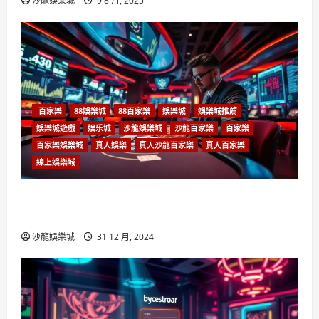
沙龍娛樂城
9 8 月, 2025
百家樂
88娛樂城
88百家樂
娛樂城
娛樂城推薦
娛樂城遊戲
娱乐城
沙龍娛樂城
沙龍百家樂
百家樂
百家樂娛樂城
真人娛樂
真人沙龍百家樂
真人百家樂
線上娛樂城
體驗最刺激的沙龍百家樂遊戲-台灣頂級真人賭場
娛樂
沙龍娛樂城
31 12 月, 2024