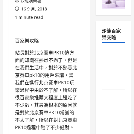
沙龍娛樂城
16 9 月, 2018
1 minute read
沙龍百家
樂交略
百家樂攻略
SP2S ILIA
站長對於北京賽車PK10這方
KISS RELX
面的知識在熟悉不過了，但是
LANA電子
在我們生活中，對於不熟悉北
煙主機糖
京賽車pk10的用戶來講，當
果煙彈
我們在進行北京賽車PK10玩
樂過程中由於不了解，所以在
體驗最刺
很百家樂推薦大程度上邊吃了
激的沙龍
不少虧，其最為根本的原因就
百家樂遊
是對於北京賽車PK10常識的
戲-台灣頂
不太了解，所以在對北京賽車
級真人賭
PK10過程中賠了不少錢財。
場娛樂