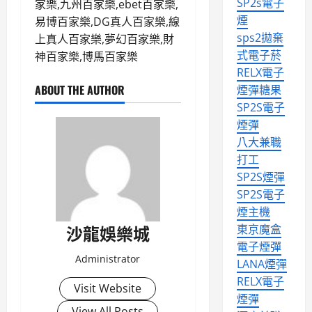
SP2s電子
家樂,九州百家樂,ebet百家樂,
煙
易博百家樂,DG真人百家樂,線
sps2拋棄
上真人百家樂,夢幻百家樂,財
式電子菸
神百家樂,博馬百家樂
RELX電子
ABOUT THE AUTHOR
煙彈糖果
SP2S電子
煙彈
八大兼職
打工
SP2S煙彈
SP2S電子
煙主機
沙龍娛樂城
東京魔盒
電子煙彈
Administrator
LANA煙彈
RELX電子
Visit Website
煙彈
View All Posts