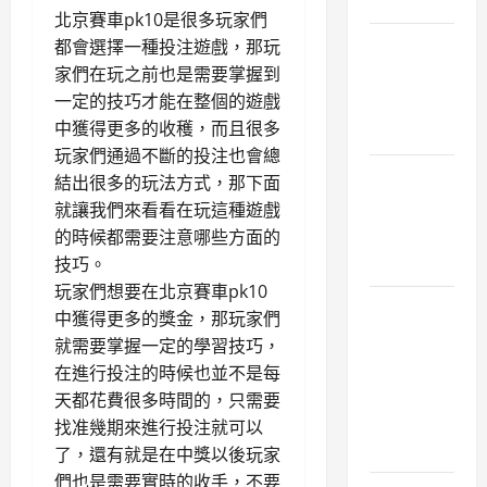
北京賽車pk10是很多玩家們
沙龍娛樂
都會選擇一種投注遊戲，那玩
城百家樂
家們在玩之前也是需要掌握到
線上開戶
一定的技巧才能在整個的遊戲
流程
中獲得更多的收穫，而且很多
玩家們通過不斷的投注也會總
沙龍娛樂
結出很多的玩法方式，那下面
城-百家樂
就讓我們來看看在玩這種遊戲
遊戲特別
的時候都需要注意哪些方面的
玩法介紹
技巧。
玩家們想要在北京賽車pk10
沙龍百家
中獲得更多的獎金，那玩家們
樂專業分
就需要掌握一定的學習技巧，
析報告：
在進行投注的時候也並不是每
頂級策略
天都花費很多時間的，只需要
與趨勢解
找准幾期來進行投注就可以
讀
了，還有就是在中獎以後玩家
們也是需要實時的收手，不要