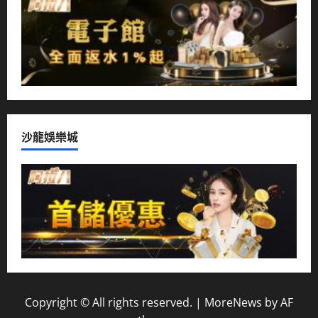
沙龍娛樂城
Copyright © All rights reserved.
|
MoreNews
by AF