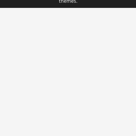
themes.