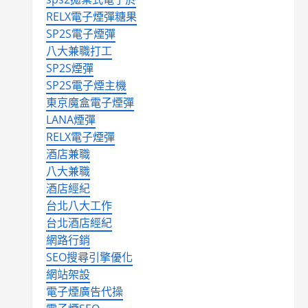
RELX電子煙彈糖果
SP2S電子煙彈
八大兼職打工
SP2S煙彈
SP2S電子煙主機
東京魔盒電子煙彈
LANA煙彈
RELX電子煙彈
酒店兼職
八大兼職
酒店經紀
台北八大工作
台北酒店經紀
網路行銷
SEO搜尋引擎優化
網站架設
電子煙廣告代操