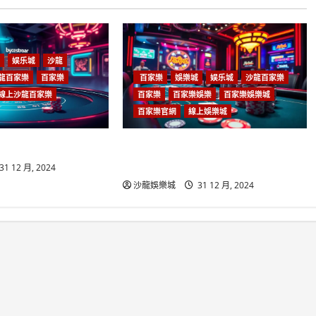
娱乐城
沙龍
龍百家樂
百家樂
百家樂
娛樂城
娱乐城
沙龍百家樂
線上沙龍百家樂
百家樂
百家樂娛樂
百家樂娛樂城
百家樂官網
線上娛樂城
百家樂線上開戶流程
沙龍娛樂城-百家樂遊戲特別玩法
介紹
31 12 月, 2024
沙龍娛樂城
31 12 月, 2024