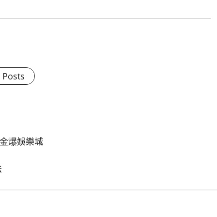
l Posts
-金爆娛樂城
法