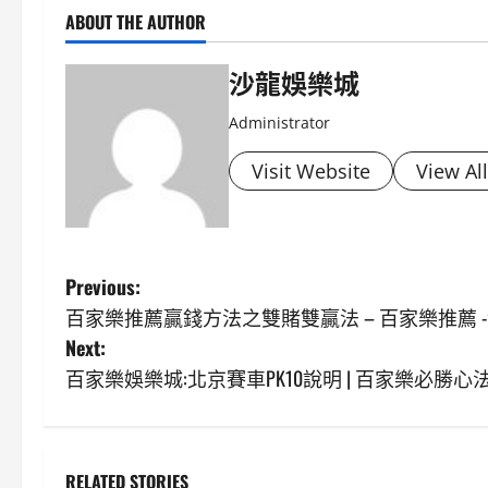
ABOUT THE AUTHOR
沙龍娛樂城
Administrator
Visit Website
View Al
P
Previous:
百家樂推薦贏錢方法之雙賭雙贏法 – 百家樂推薦 
o
Next:
s
百家樂娛樂城:北京賽車PK10說明 | 百家樂必勝心
t
n
RELATED STORIES