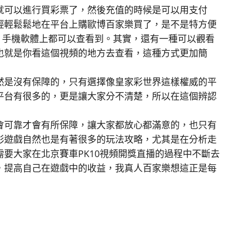
就可以進行買彩票了，然後充值的時候是可以用支付
輕輕鬆鬆地在平台上購歐博百家樂買了，是不是特方便
上，手機軟體上都可以查看到。其實，還有一種可以觀看
也就是你看這個視頻的地方去查看，這種方式更加簡
然是沒有保障的，只有選擇像皇家彩世界這樣權威的平
平台有很多的，更是讓大家分不清楚，所以在這個辨認
會可靠才會有所保障，讓大家都放心都滿意的，也只有
彩遊戲自然也是有著很多的玩法攻略，尤其是在分析走
要大家在北京賽車PK10視頻開獎直播的過程中不斷去
，提高自己在遊戲中的收益，我真人百家樂想這正是每