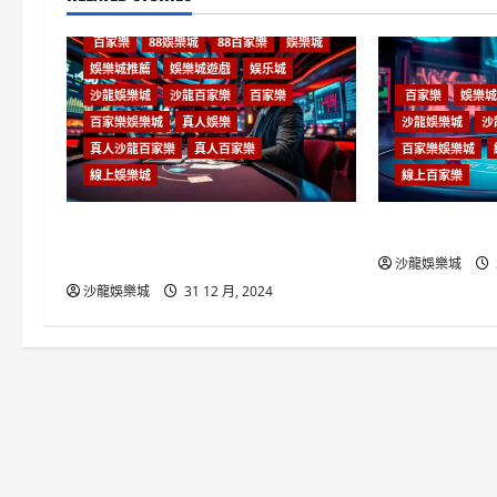
a
百家樂
88娛樂城
88百家樂
娛樂城
v
娛樂城推薦
娛樂城遊戲
娱乐城
沙龍娛樂城
沙龍百家樂
百家樂
百家樂
娛樂城
i
百家樂娛樂城
真人娛樂
沙龍娛樂城
沙
真人沙龍百家樂
真人百家樂
百家樂娛樂城
g
線上娛樂城
線上百家樂
a
體驗最刺激的沙龍百家樂遊戲-台
沙龍娛樂城
t
灣頂級真人賭場娛樂
沙龍娛樂城
沙龍娛樂城
31 12 月, 2024
i
o
n