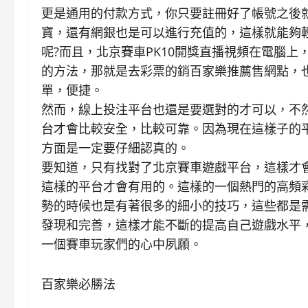
更是通用的付款方式，你只要註冊好了帳號之後
寶，還有網銀也是可以進行充值的，這樣就能夠
呢?而且，北京賽車PK10開獎直播視頻在電腦
的方法，那就是去彩票的銷百家樂推薦售網點，
單，便捷。
然而，線上投注平台也還是要選對的才可以，不
台才會比較安全，比較可靠。因為現在這樣子的
方面是一定要仔細認真的。
要知道，只有找對了北京賽車遊戲平台，這樣才
這樣的平台才會有用的。這樣的一個熱門的高頻
勢的時候也是有著很多的細小的技巧，這些都是需
發現和完善，這樣才能不斷的提高自己遊戲水平
一個賽車玩家們的心中夙願。
百家樂必勝法