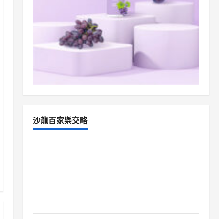
沙龍百家樂交略
SP2S ILIA KISS RELX LANA電子煙主機糖果煙彈
體驗最刺激的沙龍百家樂遊戲-台灣頂級真人賭場
娛樂
沙龍娛樂城百家樂線上開戶流程