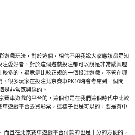
頻彩遊戲玩法，對於這個，相信不用我說大家應該都是知
投注愛好者，對於這個遊戲投注都可以說是非常感興趣
比較多的，畢竟是比較正規的一個投注遊戲，不管在哪
，很多玩家在投注北京賽車PK10時會考慮到一個問
這個是非常感興趣的。
北京賽車遊戲的平台的，這個也是在我們這個時代中比較
賽車遊戲平台去買彩票，這樣子也是可以的，要是有中
。 而且在北京賽車遊戲平台付款的也是十分的方便的，