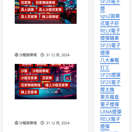
SP2s電子
百家樂
百家樂娛樂城
a
煙
真人娛樂
真人沙龍百家樂
sps2拋棄
真人百家樂
線上娛樂城
t
式電子菸
RELX電子
體驗最刺激的沙龍百家樂
i
煙彈糖果
遊戲-台灣頂級真人賭場娛
o
SP2S電子
樂
煙彈
沙龍娛樂城
31 12 月, 2024
n
八大兼職
百家樂
娛樂城
娱乐城
打工
沙龍
沙龍娛樂城
SP2S煙彈
沙龍百家樂
百家樂
SP2S電子
百家樂娛樂城
線上沙龍百家樂
煙主機
線上百家樂
東京魔盒
電子煙彈
沙龍娛樂城百家樂線上開
LANA煙彈
戶流程
RELX電子
沙龍娛樂城
31 12 月, 2024
煙彈