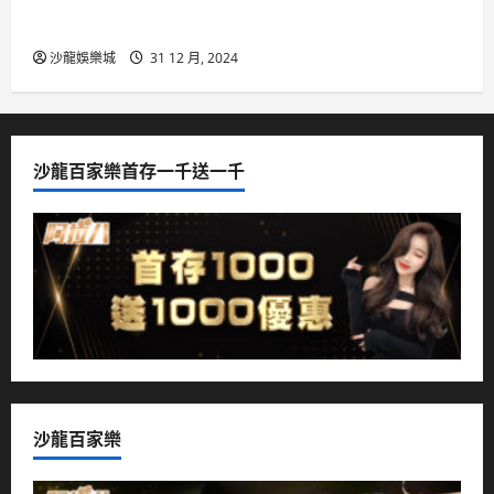
沙龍娛樂城-百家樂遊戲特別玩法介紹
沙龍娛樂城
31 12 月, 2024
沙龍百家樂首存一千送一千
沙龍百家樂