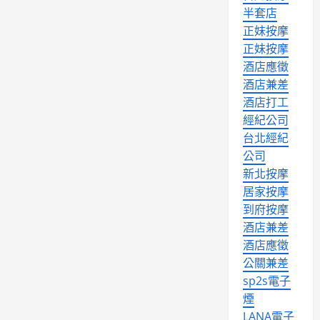
半套店
正妹按摩
正妹按摩
酒店應徵
酒店兼差
酒店打工
經紀公司
台北經紀
公司
新北按摩
居家按摩
到府按摩
酒店兼差
酒店應徵
公關兼差
sp2s電子
煙
LANA電子