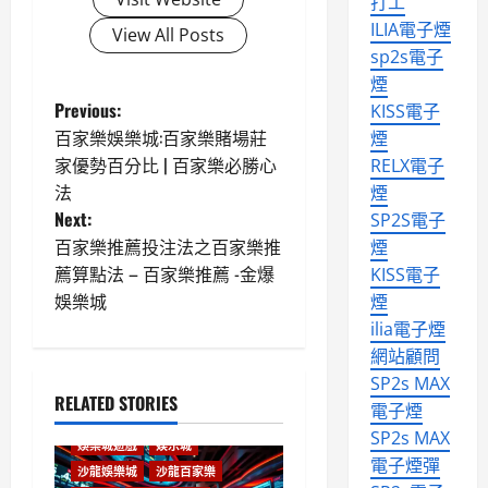
打工
ILIA電子煙
View All Posts
sp2s電子
煙
P
Previous:
KISS電子
百家樂娛樂城:百家樂賭場莊
煙
o
家優勢百分比 | 百家樂必勝心
RELX電子
法
煙
s
Next:
SP2S電子
t
百家樂推薦投注法之百家樂推
煙
薦算點法 – 百家樂推薦 -金爆
KISS電子
n
娛樂城
煙
ilia電子煙
a
網站顧問
v
SP2s MAX
百家樂
88娛樂城
88百家樂
RELATED STORIES
電子煙
娛樂城
娛樂城推薦
i
SP2s MAX
娛樂城遊戲
娱乐城
電子煙彈
g
沙龍娛樂城
沙龍百家樂