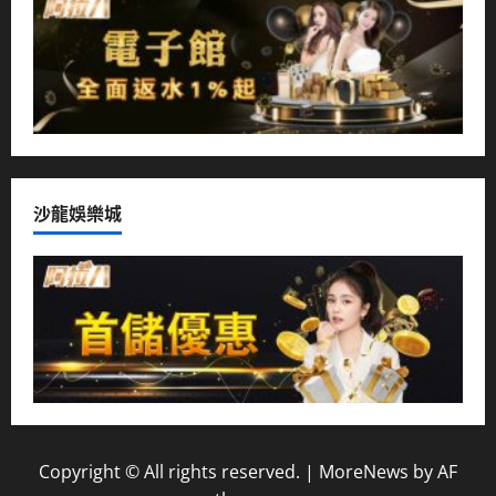
沙龍娛樂城
Copyright © All rights reserved.
|
MoreNews
by AF