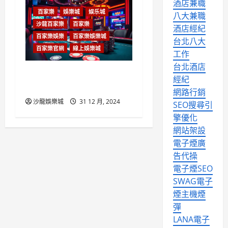
酒店兼職
百家樂
娛樂城
娱乐城
八大兼職
沙龍百家樂
百家樂
酒店經紀
百家樂娛樂
百家樂娛樂城
台北八大
百家樂官網
線上娛樂城
工作
台北酒店
沙龍娛樂城-百家樂遊戲特
經紀
別玩法介紹
網路行銷
沙龍娛樂城
31 12 月, 2024
SEO搜尋引
擎優化
網站架設
電子煙廣
告代操
電子煙SEO
SWAG電子
煙主機煙
彈
LANA電子