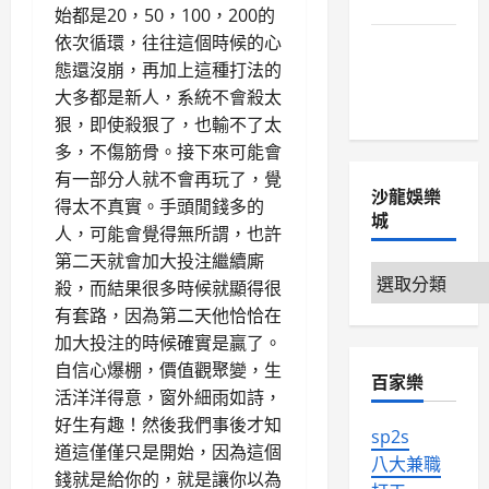
始都是20，50，100，200的
依次循環，往往這個時候的心
SA沙龍娛
態還沒崩，再加上這種打法的
樂城優
大多都是新人，系統不會殺太
惠、註冊
狠，即使殺狠了，也輸不了太
多，不傷筋骨。接下來可能會
有一部分人就不會再玩了，覺
沙龍娛樂
得太不真實。手頭閒錢多的
城
人，可能會覺得無所謂，也許
第二天就會加大投注繼續廝
沙
殺，而結果很多時候就顯得很
龍
有套路，因為第二天他恰恰在
娛
加大投注的時候確實是贏了。
樂
自信心爆棚，價值觀聚變，生
百家樂
城
活洋洋得意，窗外細雨如詩，
好生有趣！然後我們事後才知
sp2s
道這僅僅只是開始，因為這個
八大兼職
錢就是給你的，就是讓你以為