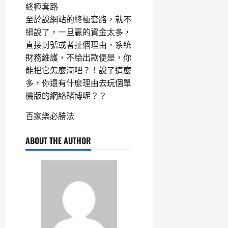
終極套路
至於說網站的終極套路，就不
細說了，一旦贏的資金太多，
直接封號或者扯個理由，系統
財務維護，不給出款便是，你
能把它怎麼滴吧？！說了這麼
多，你還有什麼理由去玩個單
機版的網絡賭博呢？？
百家樂必勝法
ABOUT THE AUTHOR