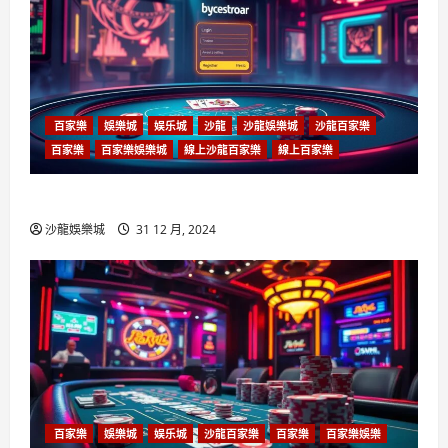
百家樂
娛樂城
娱乐城
沙龍
沙龍娛樂城
沙龍百家樂
百家樂
百家樂娛樂城
線上沙龍百家樂
線上百家樂
沙龍娛樂城百家樂線上開戶流程
沙龍娛樂城
31 12 月, 2024
百家樂
娛樂城
娱乐城
沙龍百家樂
百家樂
百家樂娛樂