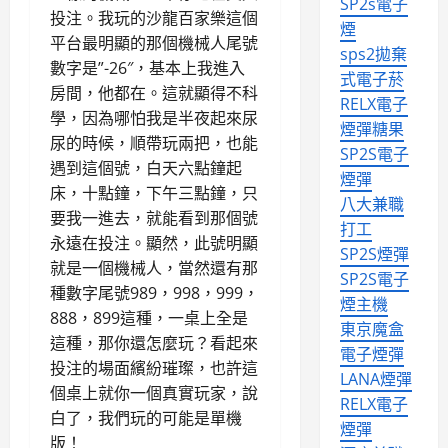
SP2s電子
投注。我玩的沙龍百家樂這個
煙
平台最明顯的那個機械人尾號
sps2拋棄
數字是”-26″，基本上我進入
式電子菸
房間，他都在。這就顯得不科
RELX電子
學，因為哪怕我是半夜起來尿
煙彈糖果
尿的時候，順帶玩兩把，也能
SP2S電子
遇到這個號，白天六點鐘起
煙彈
床，十點鐘，下午三點鐘，只
八大兼職
要我一進去，就能看到那個號
打工
永遠在投注。顯然，此號明顯
SP2S煙彈
就是一個機械人，當然還有那
SP2S電子
種數字尾號989，998，999，
煙主機
888，899這種，一桌上全是
東京魔盒
這種，那你還怎麼玩？看起來
電子煙彈
投注的場面繽紛璀璨，也許這
LANA煙彈
個桌上就你一個真實玩家，說
RELX電子
白了，我們玩的可能是單機
煙彈
版！