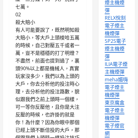
煙主機煙
七萬。
彈
02
RELX悅刻
殺大賠小
電子煙主
有人可能要說了，既然明知殺
機煙彈
大賠小，等大戶上頭梭哈五萬
SP2S電子
的時候，自己對壓五千或者一
煙主機煙
萬，豈不是穩穩的打了明燈？
彈
不盡然，前面也提到過了，裏
ILIA電子煙
頭90%以上都是機械人，真實
主機煙彈
玩家沒多少，我們以為上頭的
meha媚嗨
大戶，你去分析他的投注時心
電子煙主
理，去分析他的投注路數，貌
機煙彈
似跟我們之前上頭時一個樣，
東京魔盒
可一等你反壓他，且你是大注
電子煙主
反壓的時候，也許掛的就是
機煙彈
你！為什麼？因為你眼中那個
電子煙官
已經上頭不斷倍投的大戶，那
網
個跟我們上頭時一樣投注技巧