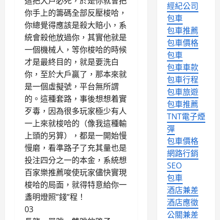
這把大戶必死，於是你就會把
經紀公司
你手上的籌碼全部反壓梭哈，
包車
你總覺得應該是殺大賠小，系
包車推薦
統會殺他放過你，其實他就是
包車價格
一個機械人，等你梭哈的時候
包車
才是最終目的，就是要洗白
包車車款
你，至於大戶贏了，那本來就
包車行程
是一個虛擬號，平台無所謂
包車旅遊
的。這種套路，事後想想着實
包車推薦
歹毒，因為很多玩家極少有人
TNT電子煙
一上來就梭哈的（像我這種輸
彈
上頭的另算），都是一開始慢
包車價格
慢磨，看準路子了充其量也是
網路行銷
投注四分之一的本金，系統想
SEO
百家樂推薦唆使玩家儘快實現
包車
梭哈的局面，就得特意給你一
酒店兼差
盞明燈照”錢”程！
酒店應徵
03
公關兼差