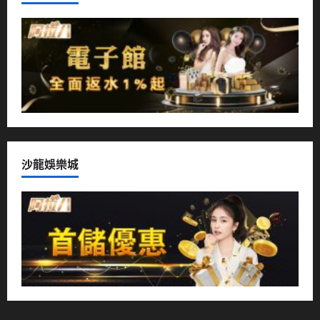
沙龍娛樂城