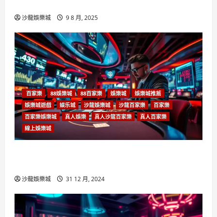
SP2S ILIA KISS RELX LANA電子煙主機糖果煙彈
沙龍娛樂城
9 8 月, 2025
百家樂
88娛樂城
88百家樂
娛樂城
娛樂城推薦
娛樂城遊戲
娱乐城
沙龍娛樂城
沙龍百家樂
百家樂
百家樂娛樂城
真人娛樂
真人沙龍百家樂
真人百家樂
線上娛樂城
體驗最刺激的沙龍百家樂遊戲-台灣頂級真人賭場
娛樂
沙龍娛樂城
31 12 月, 2024