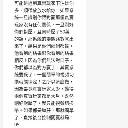
可能是遇到真實玩家下注比你
多，順帶放放水給你，如果系
統一旦識別你跟對面那個真實
玩家沒有任何關係，一旦剛好
你們對壓，且同時壓了50萬
的話，那系統的變態路數就出
來了，結果是你們兩個都輸，
他看到的結果跟你看到的結果
相反！因為你們無法對口子，
你們都以為對方贏了，其實系
統雙殺了，一個簡單的視頻切
換就能搞定！之所以這麼做，
因為畢竟真實玩家太少，難得
兩個真實玩家都是大戶，既然
剛好對壓了，就只能視頻切換
咯。如果都是壓莊，那就簡單
了，直接後台控制閒贏就是。
05