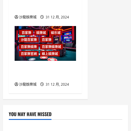
沙龍娛樂城百家樂線上開
戶流程
沙龍娛樂城
31 12 月, 2024
百家樂
娛樂城
娱乐城
沙龍百家樂
百家樂
百家樂娛樂
百家樂娛樂城
百家樂官網
線上娛樂城
沙龍娛樂城-百家樂遊戲特
別玩法介紹
沙龍娛樂城
31 12 月, 2024
YOU MAY HAVE MISSED
Uncategorized