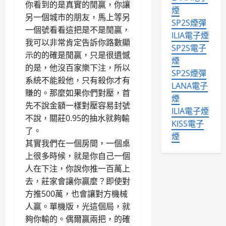
你看到的是真實的閒贏，你讓
煙
另一個城市的朋友，馬上等另
SP2S煙彈
一個號看看這把是不是閒贏，
ILIA電子煙
我可以非常肯定告訴你路數顯
SP2S電子
示的的確是閒贏，只是很遺憾
煙
的是，他沒百家樂下注，所以
SP2S煙彈
系統不能殺他，只有殺你才有
LANA電子
賺的。那麼如果你們對壓，首
煙
先不說金額一樣對壓容易封號
ILIA電子煙
不說，關莊0.95的抽水就夠輸
KISS電子
了。
煙
其實我們在一個房間，一個桌
上很多時候，就是你自己一個
人在下注，你說你推一百萬上
去，莊家會讓你贏麼？即使對
方推500萬，也會讓對方機械
人贏。單機版，光這個局，就
夠你輸的。偶爾贏兩把，的確