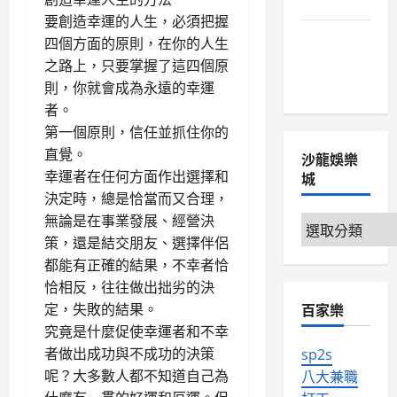
要創造幸運的人生，必須把握
SA沙龍娛
四個方面的原則，在你的人生
樂城優
之路上，只要掌握了這四個原
惠、註冊
則，你就會成為永遠的幸運
者。
第一個原則，信任並抓住你的
直覺。
沙龍娛樂
幸運者在任何方面作出選擇和
城
決定時，總是恰當而又合理，
無論是在事業發展、經營決
沙
策，還是結交朋友、選擇伴侶
龍
都能有正確的結果，不幸者恰
娛
恰相反，往往做出拙劣的決
樂
百家樂
定，失敗的結果。
城
究竟是什麼促使幸運者和不幸
者做出成功與不成功的決策
sp2s
呢？大多數人都不知道自己為
八大兼職