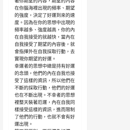
著你期望的內容，期望的內容
在你腦海裡出現的頻率、期望
的強度，決定了好運到來的速
度。因為在你的思想中出現的
頻率越多、強度越高，你的內
在自我接受的就越快，當內在
自我接受了期望的內容後，就
會指揮外在自我採取行動，去
實現你期望的好運。
幸運者的思想中總是持有好運
的念頭，他們的內在自我也接
受了這樣的資訊，所以他們在
不斷的採取行動，他們的好運
也在不斷出現。不幸者的思想
裡整天裝著厄運，內在自我同
樣接受這樣的資訊，進而限制
了他們的行動，也就不會有好
運出現。