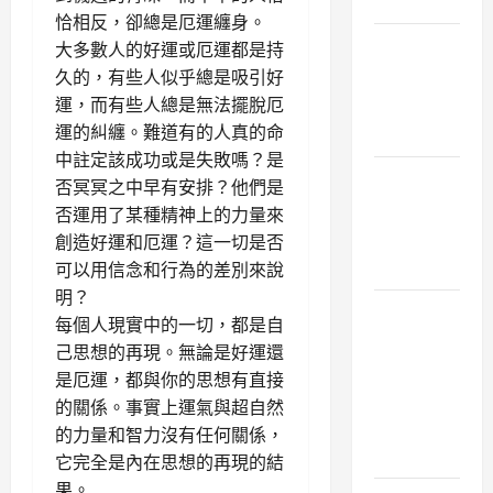
恰相反，卻總是厄運纏身。
沙龍娛樂
大多數人的好運或厄運都是持
城百家樂
久的，有些人似乎總是吸引好
線上開戶
運，而有些人總是無法擺脫厄
流程
運的糾纏。難道有的人真的命
中註定該成功或是失敗嗎？是
沙龍娛樂
否冥冥之中早有安排？他們是
城-百家樂
否運用了某種精神上的力量來
遊戲特別
創造好運和厄運？這一切是否
玩法介紹
可以用信念和行為的差別來說
明？
沙龍百家
每個人現實中的一切，都是自
樂專業分
己思想的再現。無論是好運還
析報告：
是厄運，都與你的思想有直接
頂級策略
的關係。事實上運氣與超自然
與趨勢解
的力量和智力沒有任何關係，
讀
它完全是內在思想的再現的結
果。