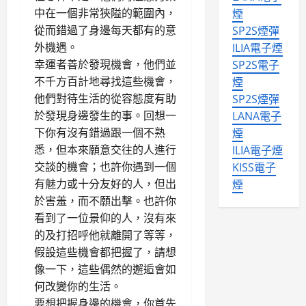
中在一個非常狹隘的範圍內，
煙
從而錯過了身邊每天都有的意
SP2S煙彈
外機遇。
ILIA電子煙
幸運者善於發現機會，他們並
SP2S電子
不千方百計地尋找這些機會，
煙
他們對待生活的從容態度有助
SP2S煙彈
於發現身邊發生的事。回想一
LANA電子
下你有沒有錯過跟一個不熟
煙
悉，但本來願意交往的人進行
ILIA電子煙
交談的機會；也許你遇到一個
KISS電子
有魅力或十分友好的人，但出
煙
於害羞，而不願出擊。也許你
看到了一位景仰的人，沒有來
的及打招呼他就離開了等等，
假設這些機會都把握了，請想
像一下，這些偶然的邂逅會如
何改變你的生活。
要想把握身邊的機會，你首先