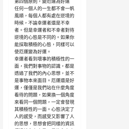
第四個原則，變厄運為好運
任何一個人的一生都不會一帆
風順，每個人都有處在逆境的
時候，不論幸運者還是不幸
者。但是幸運者和不幸者對待
逆境的心態是不同的。如果你
能採取積極的心態，同樣可以
使厄運變為好運。
幸運者看到壞事的積極性的一
面，我們對事物的認識，都是
透過了我們的內心思想，並不
是事物本來面目。厄運還是好
運，僅僅是我們站在什麼角度
看待的問題，如果換一個角度
來看同一個問題，一定會發現
其積極性的一面。心態決定了
人的感受，而感受又影響了人
的思想，思想會把同樣的資訊