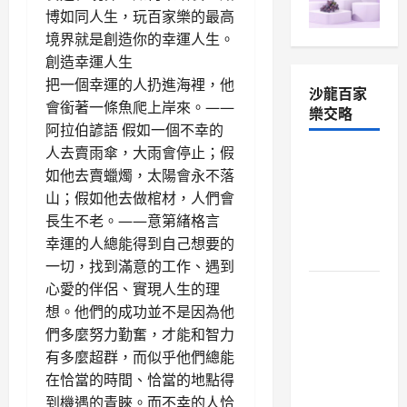
博如同人生，玩百家樂的最高
境界就是創造你的幸運人生。
創造幸運人生
把一個幸運的人扔進海裡，他
沙龍百家
會銜著一條魚爬上岸來。——
樂交略
阿拉伯諺語 假如一個不幸的
人去賣雨傘，大雨會停止；假
SP2S ILIA
如他去賣蠟燭，太陽會永不落
KISS RELX
山；假如他去做棺材，人們會
LANA電子
長生不老。——意第緖格言
煙主機糖
幸運的人總能得到自己想要的
果煙彈
一切，找到滿意的工作、遇到
心愛的伴侶、實現人生的理
體驗最刺
想。他們的成功並不是因為他
激的沙龍
們多麼努力勤奮，才能和智力
百家樂遊
有多麼超群，而似乎他們總能
戲-台灣頂
在恰當的時間、恰當的地點得
級真人賭
到機遇的青睞。而不幸的人恰
場娛樂