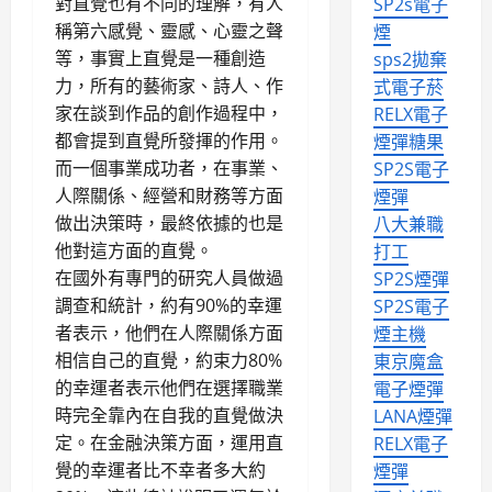
對直覺也有不同的理解，有人
SP2s電子
稱第六感覺、靈感、心靈之聲
煙
等，事實上直覺是一種創造
sps2拋棄
力，所有的藝術家、詩人、作
式電子菸
家在談到作品的創作過程中，
RELX電子
都會提到直覺所發揮的作用。
煙彈糖果
而一個事業成功者，在事業、
SP2S電子
人際關係、經營和財務等方面
煙彈
做出決策時，最終依據的也是
八大兼職
他對這方面的直覺。
打工
在國外有專門的研究人員做過
SP2S煙彈
調查和統計，約有90%的幸運
SP2S電子
者表示，他們在人際關係方面
煙主機
相信自己的直覺，約束力80%
東京魔盒
的幸運者表示他們在選擇職業
電子煙彈
時完全靠內在自我的直覺做決
LANA煙彈
定。在金融決策方面，運用直
RELX電子
覺的幸運者比不幸者多大約
煙彈