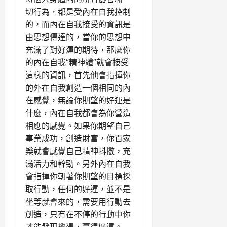
切行為，都是受內在自我控制
的，而內在自我接受的資訊是
由思想傳達的，當你的思想中
充滿了對好運的期待，那麼你
的內在自我“精神體”就會接受
這樣的資訊，首先他會指揮你
的外在自我創造一個相同的內
在感覺，無論你期望的好運是
什麼，內在自我都會為你營造
相應的感覺。如果你期望自己
事業成功，創造財富，你百家
樂就會感覺自己精神抖擻，充
滿活力和幹勁。另外內在自我
會指揮你朝著你期望的目標採
取行動，任何的好運，並不是
坐等就會來的，需要用行動去
創造，只有在不停的行動中你