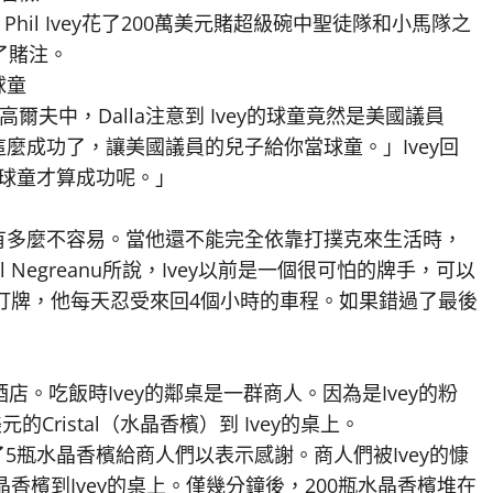
hil Ivey花了200萬美元賭超級碗中聖徒隊和小馬隊之
了賭注。
球童
場高爾夫中，Dalla注意到 Ivey的球童竟然是美國議員
，現在這麼成功了，讓美國議員的兒子給你當球童。」Ivey回
當球童才算成功呢。」
活是有多麼不容易。當他還不能完全依靠打撲克來生活時，
l Negreanu所說，Ivey以前是一個很可怕的牌手，可以
打牌，他每天忍受來回4個小時的車程。如果錯過了最後
。吃飯時Ivey的鄰桌是一群商人。因為是Ivey的粉
ristal（水晶香檳）到 Ivey的桌上。
了5瓶水晶香檳給商人們以表示感謝。商人們被Ivey的慷
香檳到Ivey的桌上。僅幾分鐘後，200瓶水晶香檳堆在