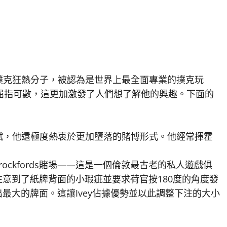
是個撲克狂熱分子，被認為是世界上最全面專業的撲克玩
屈指可數，這更加激發了人們想了解他的興趣。下面的
牌天賦，他還極度熱衷於更加墮落的賭博形式。他經常揮霍
Crockfords賭場——這是一個倫敦最古老的私人遊戲俱
注意到了紙牌背面的小瑕疵並要求荷官按180度的角度發
出最大的牌面。這讓Ivey佔據優勢並以此調整下注的大小