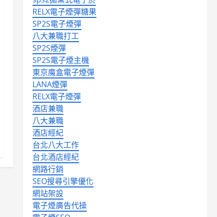
RELX電子煙彈糖果
SP2S電子煙彈
八大兼職打工
SP2S煙彈
SP2S電子煙主機
東京魔盒電子煙彈
LANA煙彈
RELX電子煙彈
酒店兼職
八大兼職
酒店經紀
台北八大工作
台北酒店經紀
網路行銷
SEO搜尋引擎優化
網站架設
電子煙廣告代操