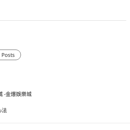
l Posts
 -金爆娛樂城
心法