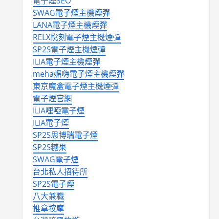
電子煙SEO
SWAG電子煙主機煙彈
LANA電子煙主機煙彈
RELX悅刻電子煙主機煙彈
SP2S電子煙主機煙彈
ILIA電子煙主機煙彈
meha媚嗨電子煙主機煙彈
東京魔盒電子煙主機煙彈
電子煙官網
ILIA哩啞電子煙
ILIA電子煙
SP2S思博瑞電子煙
SP2S糖果
SWAG電子煙
台北私人招待所
SP2S電子煙
八大兼職
推拿按摩