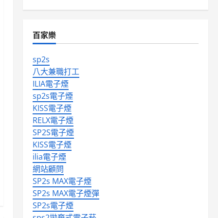
娛
樂
百家樂
城
sp2s
八大兼職打工
ILIA電子煙
sp2s電子煙
KISS電子煙
RELX電子煙
SP2S電子煙
KISS電子煙
ilia電子煙
網站顧問
SP2s MAX電子煙
SP2s MAX電子煙彈
SP2s電子煙
sps2拋棄式電子菸