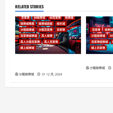
n
RELATED STORIES
a
百家樂
88娛樂城
88百家樂
娛樂城
v
娛樂城推薦
娛樂城遊戲
娱乐城
沙龍娛樂城
沙龍百家樂
百家樂
百家樂
娛樂城
i
百家樂娛樂城
真人娛樂
沙龍娛樂城
沙
真人沙龍百家樂
真人百家樂
百家樂娛樂城
g
線上娛樂城
線上百家樂
a
體驗最刺激的沙龍百家樂遊戲-台
沙龍娛樂城
t
灣頂級真人賭場娛樂
沙龍娛樂城
沙龍娛樂城
31 12 月, 2024
i
o
n