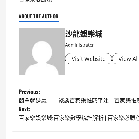
ABOUT THE AUTHOR
沙龍娛樂城
Administrator
Visit Website
View Al
P
Previous:
簡單就是贏——淺談百家樂推薦平注 – 百家樂推薦
o
Next:
s
百家樂娛樂城:百家樂數學統計解析 | 百家樂必勝
t