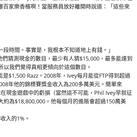
金爆百家樂香檳啊！當服務員放好離開時說道：「這些來
流傳了一段時間。事實是，我根本不知道地上有錢。」
猜測現金的數目，最少有人猜$15,000，最多能達到
肯定，所以我們覺得真相更傾向於這個數目。
,500 Razz。2008年，Ivey每月能從FTP得到超過
。2008年他的錦標賽獎金收入為200多萬美元。簡單來
現金遊戲中的虧損（當然這不可能，Phil Ivey早就征
為$18,800,000。他每個月的進賬會超過150萬美
月收入的1%。