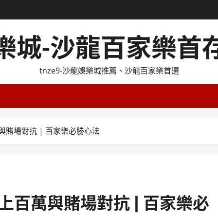
龍娛樂城-沙龍百家樂
tnze9-沙龍娛樂城推薦、沙龍百家樂首選
與賭場對抗 | 百家樂必勝心法
上百萬與賭場對抗 | 百家樂必