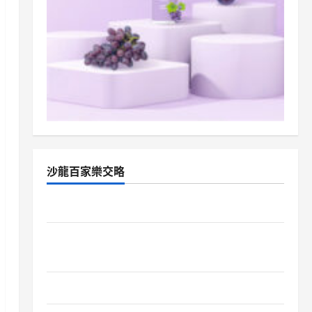
沙龍百家樂交略
SP2S ILIA KISS RELX LANA電子煙主機糖果煙彈
體驗最刺激的沙龍百家樂遊戲-台灣頂級真人賭場
娛樂
沙龍娛樂城百家樂線上開戶流程