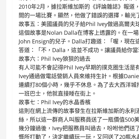
2010年2月，據拉斯維加斯的《評論雜誌》報道，P
間的一場比賽。顯然，他做了錯誤的選擇，輸光
故事五：美國議員的兒子給Phil Ivey做過高爾夫
這個故事是Nolan Dalla在博客上透露的。在一
John Ensign的兒子。Dalla打趣道：「喔
答道：「不，Dalla，這並不成功。讓議員給你
故事六：Phil Ivey狼狽的過去
有人可能不會記得Phil Ivey早期的撲克圈生
Ivey通過做電話營銷人員來維持生計。根據Danie
連續打80個小時，幾乎不休息。為了去大西洋城
一班巴士，他就直接睡在街上。
故事七：Phil Ivey的水晶香檳
這則在網上流傳的故事發生在拉斯維加斯的永利酒店
絲，所以這一群商人叫服務員送了一瓶價值500美元的C
幾分鐘過後，Ivey把服務員叫過去，吩咐他們送
慨所打動了，決定繼續玩一玩，又回送了20瓶水晶