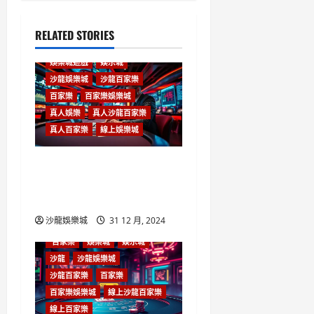
v
百家樂
88娛樂城
88百家樂
RELATED STORIES
娛樂城
娛樂城推薦
i
娛樂城遊戲
娱乐城
g
沙龍娛樂城
沙龍百家樂
百家樂
百家樂娛樂城
a
真人娛樂
真人沙龍百家樂
真人百家樂
線上娛樂城
t
體驗最刺激的沙龍百家樂
i
遊戲-台灣頂級真人賭場娛
o
樂
沙龍娛樂城
31 12 月, 2024
n
百家樂
娛樂城
娱乐城
沙龍
沙龍娛樂城
沙龍百家樂
百家樂
百家樂娛樂城
線上沙龍百家樂
線上百家樂