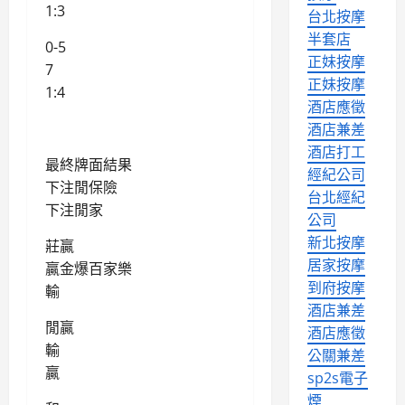
1:3
台北按摩
半套店
0-5
正妹按摩
7
正妹按摩
1:4
酒店應徵
酒店兼差
酒店打工
最終牌面結果
經紀公司
下注閒保險
台北經紀
下注閒家
公司
新北按摩
莊贏
居家按摩
贏金爆百家樂
到府按摩
輸
酒店兼差
閒贏
酒店應徵
輸
公關兼差
贏
sp2s電子
煙