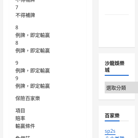
樂大小路
7
不得補牌
SA沙龍娛
8
樂城優
例牌，即定輸贏
惠、註冊
8
例牌，即定輸贏
沙龍娛樂
9
城
例牌，即定輸贏
9
沙
例牌，即定輸贏
龍
保險百家樂
娛
樂
項目
百家樂
城
賠率
輸贏條件
sp2s