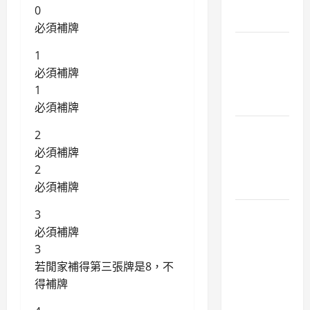
0
場娛樂
必須補牌
沙龍娛樂
1
城百家樂
必須補牌
線上開戶
1
流程
必須補牌
沙龍娛樂
2
城-百家樂
必須補牌
遊戲特別
2
玩法介紹
必須補牌
沙龍百家
3
樂專業分
必須補牌
析報告：
3
頂級策略
若閒家補得第三張牌是8，不
與趨勢解
得補牌
讀