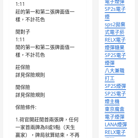
電子煙彈
1:11
SP2s電子
莊的第一和第二張牌面值一
煙
樣，不計花色
sps2拋棄
閒對子
式電子菸
1:11
RELX電子
閒的第一和第二張牌面值一
煙彈糖果
樣，不計花色
SP2S電子
煙彈
莊保險
八大兼職
詳見保險規則
打工
SP2S煙彈
閒保險
SP2S電子
詳見保險規則
煙主機
保險條件:
東京魔盒
電子煙彈
1.荷官開莊閒首兩張牌，任何
LANA煙彈
一家首兩牌為8或9點（天生
RELX電子
贏家），牌局就算結束，不再