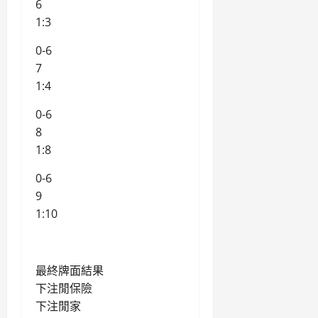
6
1:3
0-6
7
1:4
0-6
8
1:8
0-6
9
1:10
最終牌面結果
下注閒保險
下注閒家