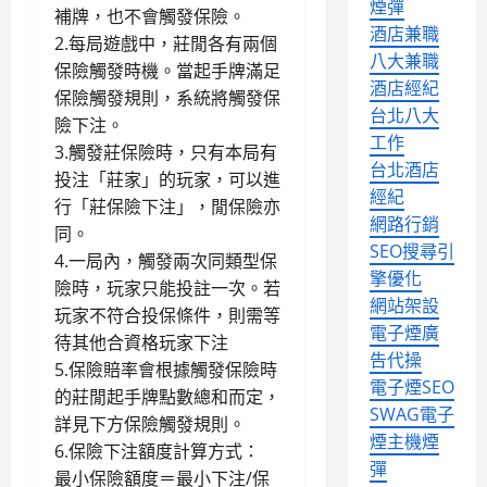
煙彈
補牌，也不會觸發保險。
酒店兼職
2.每局遊戲中，莊閒各有兩個
八大兼職
保險觸發時機。當起手牌滿足
酒店經紀
保險觸發規則，系統將觸發保
台北八大
險下注。
工作
3.觸發莊保險時，只有本局有
台北酒店
投注「莊家」的玩家，可以進
經紀
行「莊保險下注」，閒保險亦
網路行銷
同。
SEO搜尋引
4.一局內，觸發兩次同類型保
擎優化
險時，玩家只能投註一次。若
網站架設
玩家不符合投保條件，則需等
電子煙廣
待其他合資格玩家下注
告代操
5.保險賠率會根據觸發保險時
電子煙SEO
的莊閒起手牌點數總和而定，
SWAG電子
詳見下方保險觸發規則。
煙主機煙
6.保險下注額度計算方式：
彈
最小保險額度＝最小下注/保