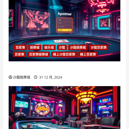
百家樂
娛樂城
娱乐城
沙龍
沙龍娛樂城
沙龍百家樂
百家樂
百家樂娛樂城
線上沙龍百家樂
線上百家樂
沙龍娛樂城百家樂線上開戶流程
沙龍娛樂城
31 12 月, 2024