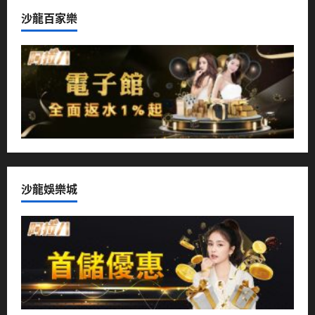
沙龍百家樂
沙龍娛樂城