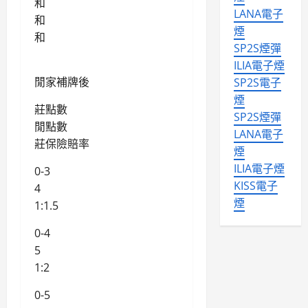
和
LANA電子
和
煙
和
SP2S煙彈
ILIA電子煙
閒家補牌後
SP2S電子
煙
莊點數
SP2S煙彈
閒點數
LANA電子
莊保險賠率
煙
ILIA電子煙
0-3
KISS電子
4
煙
1:1.5
0-4
5
1:2
0-5