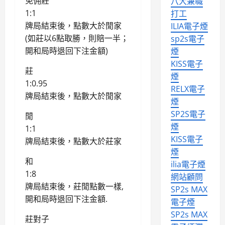
免佣莊
八大兼職
1:1
打工
牌局結束後，點數大於閒家
ILIA電子煙
(如莊以6點取勝，則賠一半；
sp2s電子
開和局時退回下注金額)
煙
KISS電子
莊
煙
1:0.95
RELX電子
牌局結束後，點數大於閒家
煙
SP2S電子
閒
煙
1:1
KISS電子
牌局結束後，點數大於莊家
煙
和
ilia電子煙
1:8
網站顧問
牌局結束後，莊閒點數一樣,
SP2s MAX
開和局時退回下注金額.
電子煙
SP2s MAX
莊對子