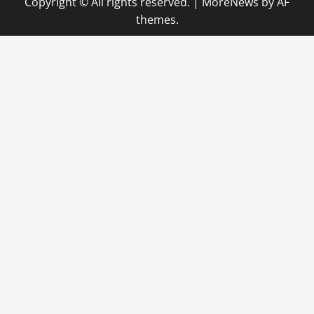
Copyright © All rights reserved.
|
MoreNews
by AF
themes.