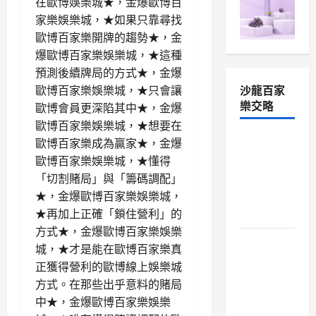
在歐博娛樂城★，金爆歐博百
家樂娛樂城，★如果只靠尋找
歐博百家樂開牌的趨勢★，金
爆歐博百家樂娛樂城，★這種
預測後續牌局的方式★，金爆
沙龍百家
歐博百家樂娛樂城，★只會讓
樂交略
歐博會員更深陷其中★，金爆
歐博百家樂娛樂城，★想要在
SP2S ILIA
歐博百家樂成為贏家★，金爆
KISS RELX
歐博百家樂娛樂城，★懂得
LANA電子
「切割賭局」與「籌碼調配」
煙主機糖
★，金爆歐博百家樂娛樂城，
果煙彈
★再加上正確「鎖住營利」的
方式★，金爆歐博百家樂娛樂
體驗最刺
城，★才是能在歐博百家樂真
激的沙龍
正獲得營利的歐博線上娛樂城
百家樂遊
方式。在那些出乎意料的賭局
戲-台灣頂
中★，金爆歐博百家樂娛樂
級真人賭