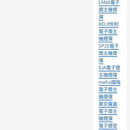
LANA電子
煙主機煙
彈
RELX悅刻
電子煙主
機煙彈
SP2S電子
煙主機煙
彈
ILIA電子煙
主機煙彈
meha媚嗨
電子煙主
機煙彈
東京魔盒
電子煙主
機煙彈
電子煙官