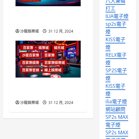
八大兼職
打工
沙龍娛樂城百家樂線上開
ILIA電子煙
戶流程
sp2s電子
煙
沙龍娛樂城
31 12 月, 2024
KISS電子
煙
百家樂
娛樂城
娱乐城
RELX電子
沙龍百家樂
百家樂
煙
百家樂娛樂
百家樂娛樂城
SP2S電子
百家樂官網
線上娛樂城
煙
沙龍娛樂城-百家樂遊戲特
KISS電子
別玩法介紹
煙
ilia電子煙
沙龍娛樂城
31 12 月, 2024
網站顧問
SP2s MAX
電子煙
SP2s MAX