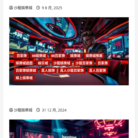
沙龍娛樂城
9 8 月, 2025
百家樂
88娛樂城
88百家樂
娛樂城
娛樂城推薦
娛樂城遊戲
娱乐城
沙龍娛樂城
沙龍百家樂
百家樂
百家樂娛樂城
真人娛樂
真人沙龍百家樂
真人百家樂
線上娛樂城
體驗最刺激的沙龍百家樂遊戲-台灣頂級真人賭場
娛樂
沙龍娛樂城
31 12 月, 2024