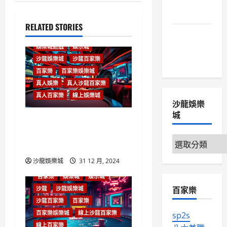
a
樂大小路
百家樂
88娛樂城
88百家樂
RELATED STORIES
v
SA沙龍娛
娛樂城
娛樂城推薦
樂城優
娛樂城遊戲
娱乐城
i
惠、註冊
沙龍娛樂城
沙龍百家樂
g
百家樂
百家樂娛樂城
真人娛樂
真人沙龍百家樂
a
真人百家樂
線上娛樂城
沙龍娛樂
城
t
體驗最刺激的沙龍百家樂
遊戲-台灣頂級真人賭場娛
i
沙
樂
龍
o
沙龍娛樂城
31 12 月, 2024
娛
樂
百家樂
娛樂城
娱乐城
n
百家樂
沙龍
沙龍娛樂城
城
沙龍百家樂
百家樂
百家樂娛樂城
線上沙龍百家樂
sp2s
線上百家樂