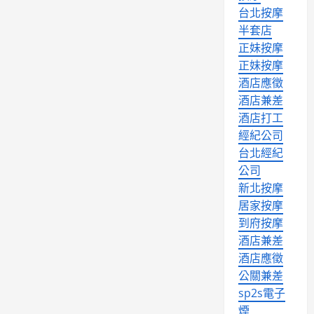
台北按摩
半套店
正妹按摩
正妹按摩
酒店應徵
酒店兼差
酒店打工
經紀公司
台北經紀
公司
新北按摩
居家按摩
到府按摩
酒店兼差
酒店應徵
公關兼差
sp2s電子
煙