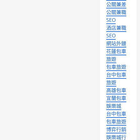
公關兼差
公關兼職
SEO
酒店兼職
SEO
網站外鏈
花蓮包車
旅遊
包車旅遊
台中包車
旅遊
高雄包車
宜蘭包車
娛樂城
台中包車
包車旅遊
博弈行銷
娛樂城行