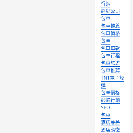
行銷
經紀公司
包車
包車推薦
包車價格
包車
包車車款
包車行程
包車旅遊
包車推薦
TNT電子煙
彈
包車價格
網路行銷
SEO
包車
酒店兼差
酒店應徵