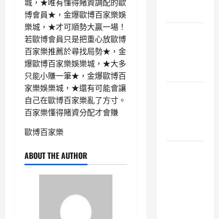
城，★唯有懂得賭資調配的歐
場娛樂
博會員★，金爆歐博百家樂娛
樂城，★才可順勢大贏一場！
沙龍娛樂
若歐博會員只是把重心放歐博
城百家樂
百家樂推薦於尋找局勢★，金
線上開戶
爆歐博百家樂娛樂城，★大多
流程
只能小賺一筆★，金爆歐博百
家樂娛樂城，★還有可能會讓
沙龍娛樂
自己在歐博百家樂亂了方寸。
城-百家樂
百家樂懂得賭資分配才會賺
遊戲特別
玩法介紹
歐博百家樂
沙龍百家
ABOUT THE AUTHOR
樂專業分
析報告：
頂級策略
與趨勢解
讀