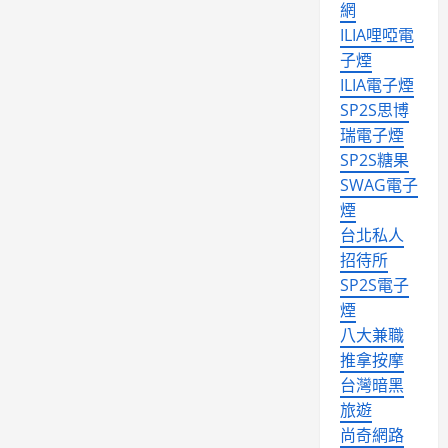
網
ILIA哩啞電
子煙
ILIA電子煙
SP2S思博
瑞電子煙
SP2S糖果
SWAG電子
煙
台北私人
招待所
SP2S電子
煙
八大兼職
推拿按摩
台灣暗黑
旅遊
尚奇網路