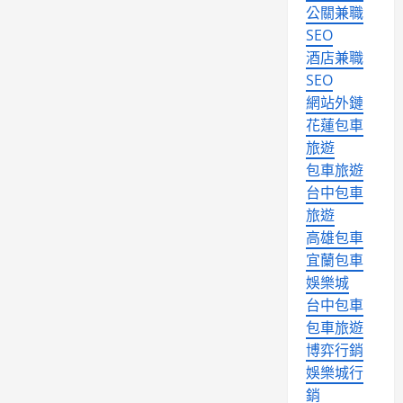
公關兼職
SEO
酒店兼職
SEO
網站外鏈
花蓮包車
旅遊
包車旅遊
台中包車
旅遊
高雄包車
宜蘭包車
娛樂城
台中包車
包車旅遊
博弈行銷
娛樂城行
銷