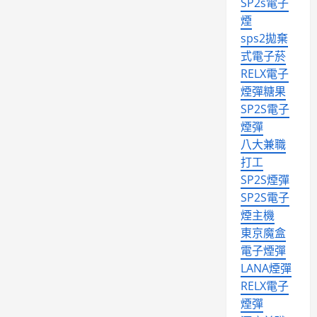
SP2s電子
煙
sps2拋棄
式電子菸
RELX電子
煙彈糖果
SP2S電子
煙彈
八大兼職
打工
SP2S煙彈
SP2S電子
煙主機
東京魔盒
電子煙彈
LANA煙彈
RELX電子
煙彈