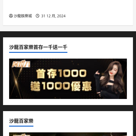
沙龍娛樂城-百家樂遊戲特別玩法介紹
沙龍娛樂城
31 12 月, 2024
沙龍百家樂首存一千送一千
沙龍百家樂