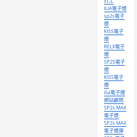
打工
ILIA電子煙
sp2s電子
煙
KISS電子
煙
RELX電子
煙
SP2S電子
煙
KISS電子
煙
ilia電子煙
網站顧問
SP2s MAX
電子煙
SP2s MAX
電子煙彈