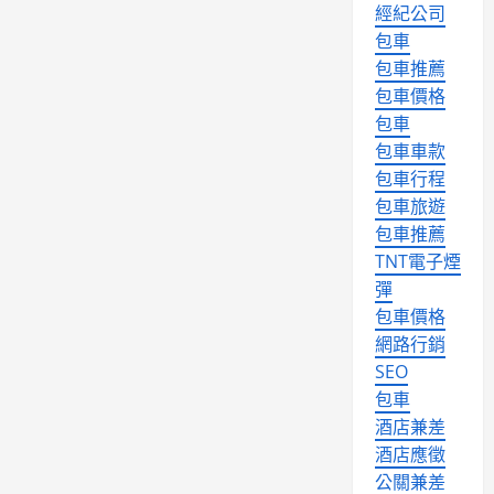
經紀公司
包車
包車推薦
包車價格
包車
包車車款
包車行程
包車旅遊
包車推薦
TNT電子煙
彈
包車價格
網路行銷
SEO
包車
酒店兼差
酒店應徵
公關兼差