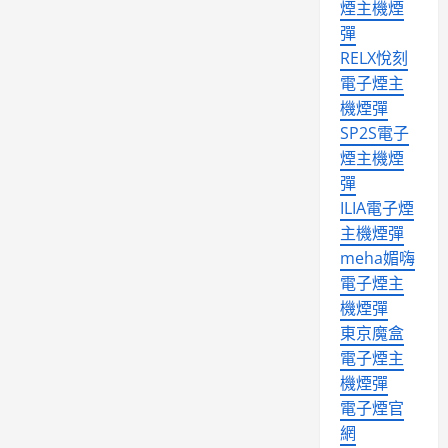
煙主機煙
彈
RELX悅刻
電子煙主
機煙彈
SP2S電子
煙主機煙
彈
ILIA電子煙
主機煙彈
meha媚嗨
電子煙主
機煙彈
東京魔盒
電子煙主
機煙彈
電子煙官
網