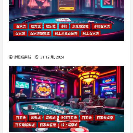
百家樂
娛樂城
娱乐城
沙龍
沙龍娛樂城
沙龍百家樂
百家樂
百家樂娛樂城
線上沙龍百家樂
線上百家樂
沙龍娛樂城百家樂線上開戶流程
沙龍娛樂城
31 12 月, 2024
百家樂
娛樂城
娱乐城
沙龍百家樂
百家樂
百家樂娛樂
百家樂娛樂城
百家樂官網
線上娛樂城