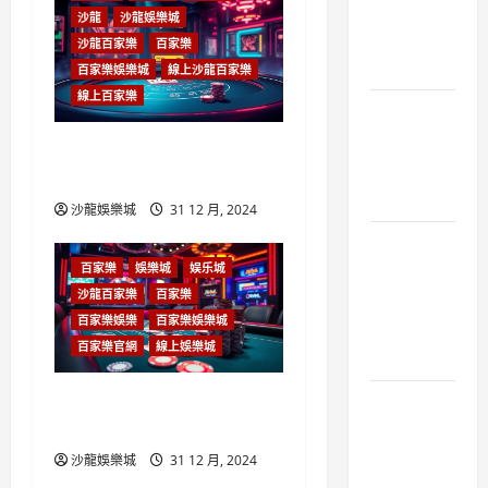
n
沙龍百家
沙龍
沙龍娛樂城
樂玩法、
沙龍百家樂
百家樂
預測
百家樂娛樂城
線上沙龍百家樂
線上百家樂
沙龍娛樂
城、沙龍
沙龍娛樂城百家樂線上開
百家樂簡
戶流程
介
沙龍娛樂城
31 12 月, 2024
沙龍百家
百家樂
娛樂城
娱乐城
樂投注策
沙龍百家樂
百家樂
略-沙龍百
百家樂娛樂
百家樂娛樂城
家樂娛樂
百家樂官網
線上娛樂城
城
沙龍娛樂城-百家樂遊戲特
沙龍百家
別玩法介紹
樂平注法-
沙龍百家
沙龍娛樂城
31 12 月, 2024
樂大小路