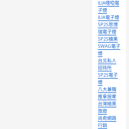
ILIA哩啞電
子煙
ILIA電子煙
SP2S思博
瑞電子煙
SP2S糖果
SWAG電子
煙
台北私人
招待所
SP2S電子
煙
八大兼職
推拿按摩
台灣暗黑
旅遊
尚奇網路
行銷