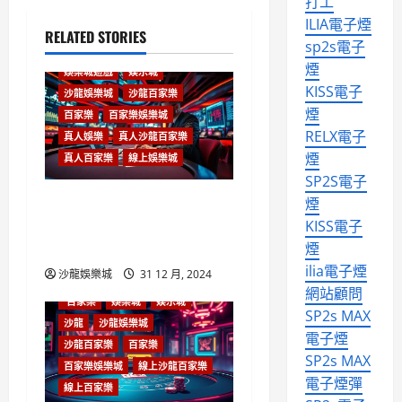
打工
ILIA電子煙
a
百家樂
88娛樂城
88百家樂
RELATED STORIES
sp2s電子
娛樂城
娛樂城推薦
v
煙
娛樂城遊戲
娱乐城
KISS電子
沙龍娛樂城
沙龍百家樂
i
煙
百家樂
百家樂娛樂城
RELX電子
g
真人娛樂
真人沙龍百家樂
煙
真人百家樂
線上娛樂城
a
SP2S電子
體驗最刺激的沙龍百家樂
煙
t
遊戲-台灣頂級真人賭場娛
KISS電子
樂
煙
i
ilia電子煙
沙龍娛樂城
31 12 月, 2024
o
網站顧問
百家樂
娛樂城
娱乐城
SP2s MAX
沙龍
沙龍娛樂城
n
電子煙
沙龍百家樂
百家樂
SP2s MAX
百家樂娛樂城
線上沙龍百家樂
電子煙彈
線上百家樂