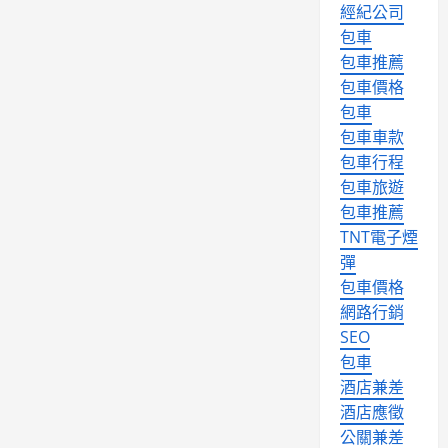
經紀公司
包車
包車推薦
包車價格
包車
包車車款
包車行程
包車旅遊
包車推薦
TNT電子煙
彈
包車價格
網路行銷
SEO
包車
酒店兼差
酒店應徵
公關兼差