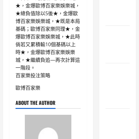
沙龍百家
★，金爆歐博百家樂娛樂城，
樂玩法、
★總負值除以5後★，金爆歐
預測
博百家樂娛樂城，★既是本局
基碼；歐博百家樂同理★，金
沙龍娛樂
爆歐博百家樂娛樂城，★此時
城、沙龍
倘若又累積輸10個基碼以上
百家樂簡
時★，金爆歐博百家樂娛樂
介
城，★繼續負追—再次計算這
一階段。
沙龍百家
百家樂投注策略
樂投注策
略-沙龍百
歐博百家樂
家樂娛樂
城
ABOUT THE AUTHOR
沙龍百家
樂平注法-
沙龍百家
樂大小路