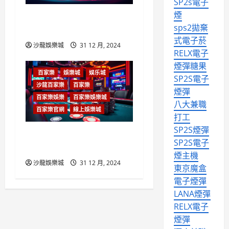
SP2s電子
煙
沙龍娛樂城百家樂線上開
sps2拋棄
戶流程
式電子菸
沙龍娛樂城
31 12 月, 2024
RELX電子
煙彈糖果
百家樂
娛樂城
娱乐城
SP2S電子
沙龍百家樂
百家樂
煙彈
百家樂娛樂
百家樂娛樂城
八大兼職
百家樂官網
線上娛樂城
打工
SP2S煙彈
沙龍娛樂城-百家樂遊戲特
SP2S電子
別玩法介紹
煙主機
沙龍娛樂城
31 12 月, 2024
東京魔盒
電子煙彈
LANA煙彈
RELX電子
煙彈