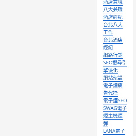
酒店兼職
八大兼職
酒店經紀
台北八大
工作
台北酒店
經紀
網路行銷
SEO搜尋引
擎優化
網站架設
電子煙廣
告代操
電子煙SEO
SWAG電子
煙主機煙
彈
LANA電子