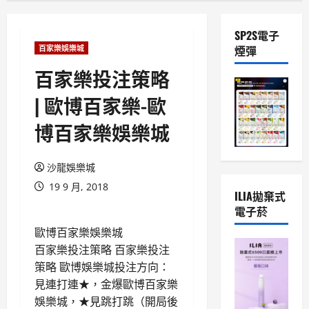
SP2S電子
煙彈
百家樂娛樂城
百家樂投注策略
| 歐博百家樂-歐
博百家樂娛樂城
沙龍娛樂城
19 9 月, 2018
ILIA拋棄式
電子菸
歐博百家樂娛樂城
百家樂投注策略 百家樂投注
策略 歐博娛樂城投注方向：
見連打連★，金爆歐博百家樂
娛樂城，★見跳打跳（開局後