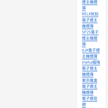
煙主機煙
彈
RELX悅刻
電子煙主
機煙彈
SP2S電子
煙主機煙
彈
ILIA電子煙
主機煙彈
meha媚嗨
電子煙主
機煙彈
東京魔盒
電子煙主
機煙彈
電子煙官
網