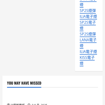
煙
SP2S煙彈
ILIA電子煙
SP2S電子
煙
SP2S煙彈
LANA電子
煙
ILIA電子煙
KISS電子
煙
YOU MAY HAVE MISSED
Uncategorized
SP2S ILIA KISS RELX LANA電子煙主機糖果煙彈