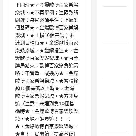
下同理★，金爆歐博百家樂娛
樂城，★不再舉例；注碼致勝
沙龍娛樂
關鍵：每局必須平注；止贏3
城百家樂
個基碼★，金爆歐博百家樂娛
線上開戶
樂城，★止損10個基碼；未
流程
達到目標時★，金爆歐博百家
沙龍娛樂
樂娛樂城，★繼續投注★，金
城-百家樂
爆歐博百家樂娛樂城，★直至
遊戲特別
牌局結束；歐博百家樂負追策
玩法介紹
略：不管單一或幾局★，金爆
歐博百家樂娛樂城，★累積輸
沙龍百家
夠10個基碼以上時★，金爆
樂專業分
歐博百家樂娛樂城，★方才負
析報告：
追（注意：未達到負10個基
頂級策略
碼時★，金爆歐博百家樂娛樂
與趨勢解
城，★絕不能負追！！！）
讀
★，金爆歐博百家樂娛樂城，
★自下一局開始（提高基碼）