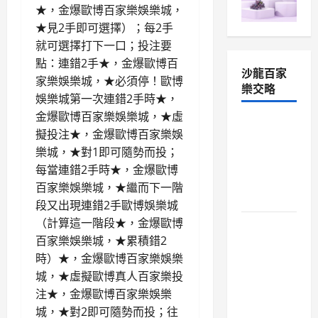
★，金爆歐博百家樂娛樂城，
★見2手即可選擇）；每2手
就可選擇打下一口；投注要
點：連錯2手★，金爆歐博百
沙龍百家
家樂娛樂城，★必須停！歐博
樂交略
娛樂城第一次連錯2手時★，
金爆歐博百家樂娛樂城，★虛
SP2S ILIA
擬投注★，金爆歐博百家樂娛
KISS RELX
樂城，★對1即可隨勢而投；
LANA電子
每當連錯2手時★，金爆歐博
煙主機糖
百家樂娛樂城，★繼而下一階
果煙彈
段又出現連錯2手歐博娛樂城
（計算這一階段★，金爆歐博
體驗最刺
百家樂娛樂城，★累積錯2
激的沙龍
時）★，金爆歐博百家樂娛樂
百家樂遊
城，★虛擬歐博真人百家樂投
戲-台灣頂
注★，金爆歐博百家樂娛樂
級真人賭
城，★對2即可隨勢而投；往
場娛樂