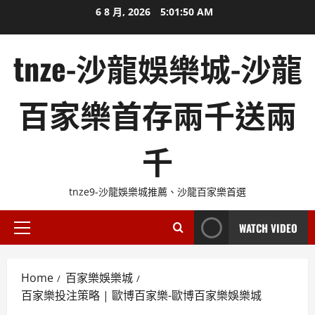
Skip
6 8 月, 2026
5:01:51 AM
to
content
tnze-沙龍娛樂城-沙龍
百家樂首存兩千送兩
千
tnze9-沙龍娛樂城推薦、沙龍百家樂首選
WATCH VIDEO
Primary
Menu
Home
百家樂娛樂城
百家樂投注策略 | 歐博百家樂-歐博百家樂娛樂城