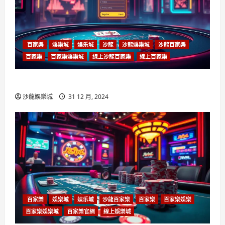
百家樂
娛樂城
娱乐城
沙龍
沙龍娛樂城
沙龍百家樂
百家樂
百家樂娛樂城
線上沙龍百家樂
線上百家樂
沙龍娛樂城百家樂線上開戶流程
沙龍娛樂城
31 12 月, 2024
百家樂
娛樂城
娱乐城
沙龍百家樂
百家樂
百家樂娛樂
百家樂娛樂城
百家樂官網
線上娛樂城