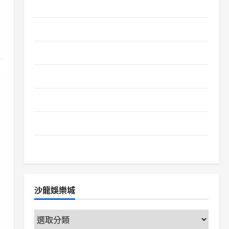
沙龍娛樂城-百家樂遊戲特別玩法介紹
沙龍百家樂專業分析報告：頂級策略與趨勢解讀
沙龍百家樂玩法、預測
沙龍娛樂城、沙龍百家樂簡介
沙龍百家樂投注策略-沙龍百家樂娛樂城
沙龍百家樂平注法-沙龍百家樂大小路
SA沙龍娛樂城優惠、註冊
沙龍娛樂城
沙
龍