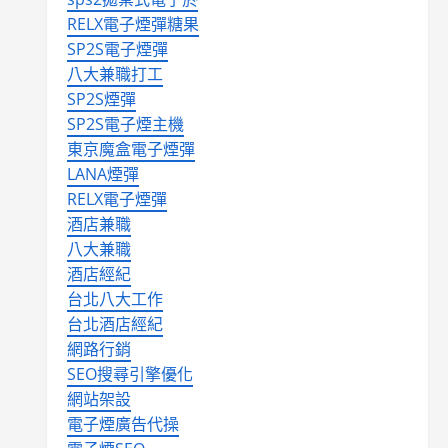
RELX電子煙彈糖果
SP2S電子煙彈
八大兼職打工
SP2S煙彈
SP2S電子煙主機
東京魔盒電子煙彈
LANA煙彈
RELX電子煙彈
酒店兼職
八大兼職
酒店經紀
台北八大工作
台北酒店經紀
網路行銷
SEO搜尋引擎優化
網站架設
電子煙廣告代操