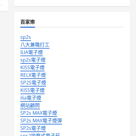
娛
樂
百家樂
城
sp2s
八大兼職打工
ILIA電子煙
sp2s電子煙
KISS電子煙
RELX電子煙
SP2S電子煙
KISS電子煙
ilia電子煙
網站顧問
SP2s MAX電子煙
SP2s MAX電子煙彈
SP2s電子煙
sps2拋棄式電子菸