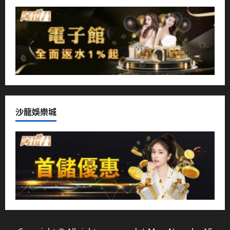
沙龍娛樂城