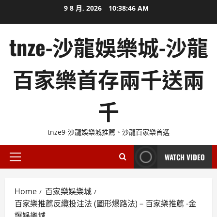
Skip
9 8 月, 2026
10:38:47 AM
to
content
tnze-沙龍娛樂城-沙龍
百家樂首存兩千送兩
千
tnze9-沙龍娛樂城推薦、沙龍百家樂首選
WATCH VIDEO
Primary
Menu
Home
百家樂娛樂城
百家樂推薦反纜投注法 (圖形爆路法) – 百家樂推薦 -金
爆娛樂城