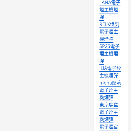
LANA電子
煙主機煙
彈
RELX悅刻
電子煙主
機煙彈
SP2S電子
煙主機煙
彈
ILIA電子煙
主機煙彈
meha媚嗨
電子煙主
機煙彈
東京魔盒
電子煙主
機煙彈
電子煙官