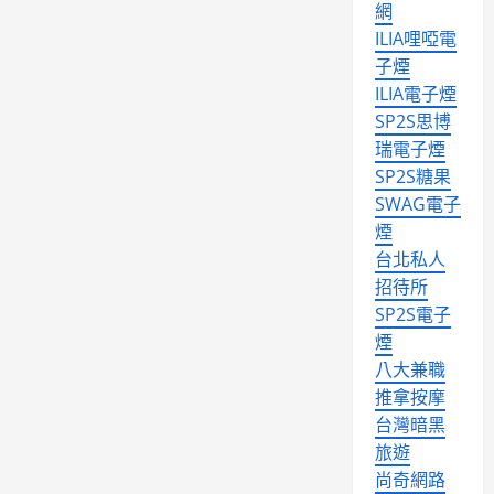
網
ILIA哩啞電
子煙
ILIA電子煙
SP2S思博
瑞電子煙
SP2S糖果
SWAG電子
煙
台北私人
招待所
SP2S電子
煙
八大兼職
推拿按摩
台灣暗黑
旅遊
尚奇網路