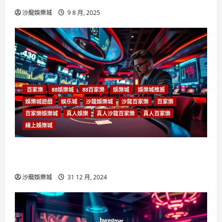
沙龍娛樂城
9 8 月, 2025
百家樂
88娛樂城
88百家樂
娛樂城
娛樂城推薦
娛樂城遊戲
娱乐城
沙龍娛樂城
沙龍百家樂
百家樂
百家樂娛樂城
真人娛樂
真人沙龍百家樂
真人百家樂
線上娛樂城
體驗最刺激的沙龍百家樂遊戲-台灣頂級真人賭場
娛樂
沙龍娛樂城
31 12 月, 2024