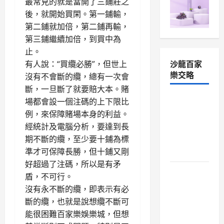
最常見的就是當開了三鋪莊之
後，就開始買閑。第一鋪輸，
第二鋪就加倍，第二鋪再輸，
第三鋪繼續加倍，到買中為
止。
沙龍百家
有人說：“買纜必勝”，但世上
樂交略
沒有不會斷的纜，總有一次會
斷，一旦斷了就要賠大本。賭
SP2S ILIA
場都會設一個注碼的上下限比
KISS RELX
例，來保障賭場本身的利益。
LANA電子
經統計及電腦分析，要達到長
煙主機糖
期不斷的纜，至少要十鋪為標
果煙彈
準才可保障長勝，但十鋪又剛
好超過了注碼，所以是有矛
體驗最刺
盾，不可行。
激的沙龍
沒有永不斷的纜，即表示有必
百家樂遊
斷的纜，也就是說想纜不斷可
戲-台灣頂
能很困難百家樂娛樂城，但想
級真人賭