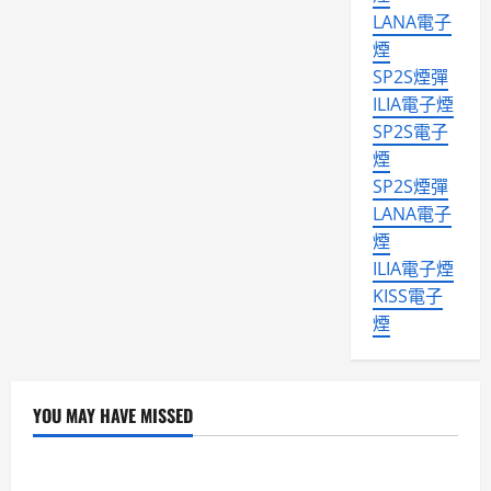
LANA電子
煙
SP2S煙彈
ILIA電子煙
SP2S電子
煙
SP2S煙彈
LANA電子
煙
ILIA電子煙
KISS電子
煙
YOU MAY HAVE MISSED
Uncategorized
SP2S ILIA KISS RELX LANA電子煙主機糖果煙彈