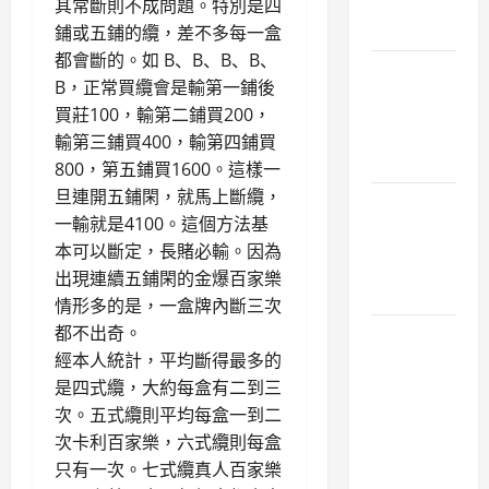
其常斷則不成問題。特別是四
場娛樂
鋪或五鋪的纜，差不多每一盒
都會斷的。如 B、B、B、B、
沙龍娛樂
B，正常買纜會是輸第一鋪後
城百家樂
買莊100，輸第二鋪買200，
線上開戶
輸第三鋪買400，輸第四鋪買
流程
800，第五鋪買1600。這樣一
旦連開五鋪閑，就馬上斷纜，
沙龍娛樂
一輸就是4100。這個方法基
城-百家樂
本可以斷定，長賭必輸。因為
遊戲特別
出現連續五鋪閑的金爆百家樂
玩法介紹
情形多的是，一盒牌內斷三次
都不出奇。
沙龍百家
經本人統計，平均斷得最多的
樂專業分
是四式纜，大約每盒有二到三
析報告：
次。五式纜則平均每盒一到二
頂級策略
次卡利百家樂，六式纜則每盒
與趨勢解
只有一次。七式纜真人百家樂
讀