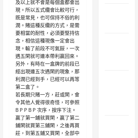
及以上就不會是每個盒都會出
現。所以五式纜會比較可行，
沙龍百家
既是常見，也可保持不俗的利
樂玩法、
潤。賭這種反纜的方式，是需
預測
要相當的耐性，必須要堅持信
沙龍娛樂
念，相信這種現像一定會出
城、沙龍
現。輸了前段不可氣餒，一次
百家樂簡
遇五閑就可連本帶利贏回來。
介
另外，有時在一盒牌的前段已
經出現連五次遇閑的現象，那
沙龍百家
利潤已經到手，已經可以再等
樂投注策
第二盒了。
略-沙龍百
若長期只賭一方，莊或閑，會
家樂娛樂
令其他人覺得很奇怪，可參照
城
B P P B P 次序，按序下注。
贏了第一鋪就買閑，贏了第二
沙龍百家
鋪閑就買第三鋪閑，之後再買
樂平注法-
莊，到第五鋪又買閑，全部中
沙龍百家