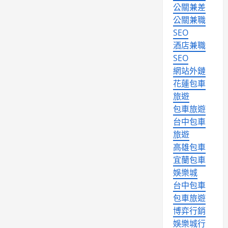
公關兼差
公關兼職
SEO
酒店兼職
SEO
網站外鏈
花蓮包車
旅遊
包車旅遊
台中包車
旅遊
高雄包車
宜蘭包車
娛樂城
台中包車
包車旅遊
博弈行銷
娛樂城行