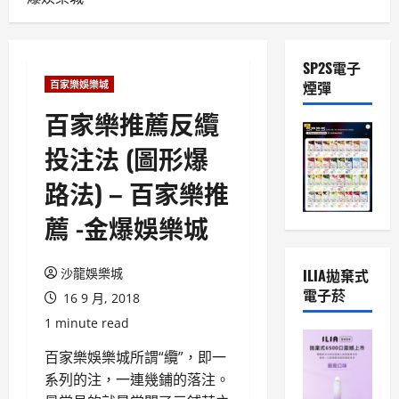
SP2S電子
煙彈
百家樂娛樂城
百家樂推薦反纜
投注法 (圖形爆
路法) – 百家樂推
薦 -金爆娛樂城
ILIA拋棄式
沙龍娛樂城
電子菸
16 9 月, 2018
1 minute read
百家樂娛樂城所謂“纜”，即一
系列的注，一連幾鋪的落注。