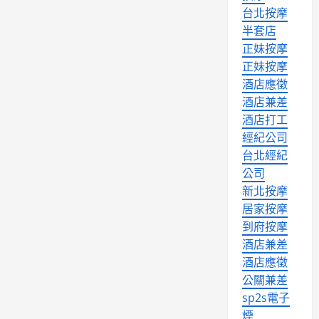
台北按摩
半套店
正妹按摩
正妹按摩
酒店應徵
酒店兼差
酒店打工
經紀公司
台北經紀
公司
新北按摩
居家按摩
到府按摩
酒店兼差
酒店應徵
公關兼差
sp2s電子
煙