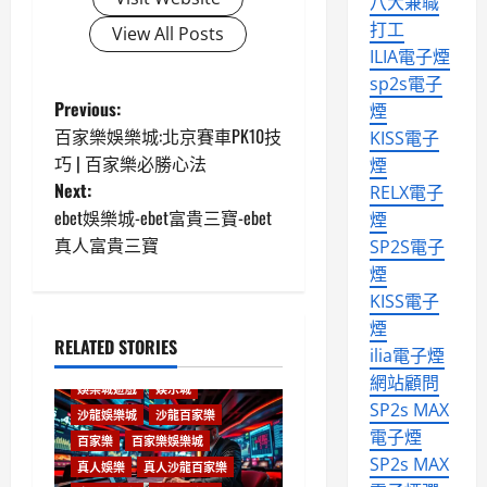
八大兼職
打工
View All Posts
ILIA電子煙
sp2s電子
P
Previous:
煙
百家樂娛樂城:北京賽車PK10技
KISS電子
o
巧 | 百家樂必勝心法
煙
Next:
RELX電子
s
ebet娛樂城-ebet富貴三寶-ebet
煙
t
真人富貴三寶
SP2S電子
煙
n
KISS電子
煙
a
百家樂
88娛樂城
88百家樂
RELATED STORIES
ilia電子煙
娛樂城
娛樂城推薦
v
網站顧問
娛樂城遊戲
娱乐城
SP2s MAX
沙龍娛樂城
沙龍百家樂
i
電子煙
百家樂
百家樂娛樂城
SP2s MAX
g
真人娛樂
真人沙龍百家樂