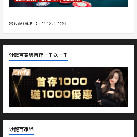
沙龍娛樂城-百家樂遊戲特別玩法介紹
沙龍娛樂城
31 12 月, 2024
沙龍百家樂首存一千送一千
沙龍百家樂