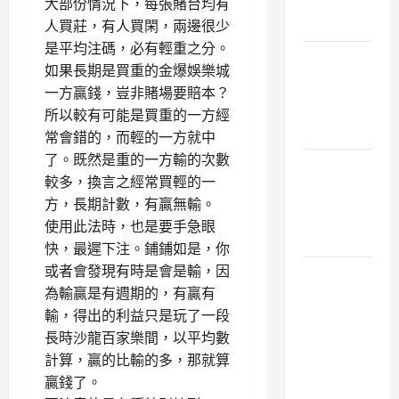
大部份情況下，每張賭台均有
場娛樂
人買莊，有人買閑，兩邊很少
是平均注碼，必有輕重之分。
沙龍娛樂
如果長期是買重的金爆娛樂城
城百家樂
一方贏錢，豈非賭場要賠本？
線上開戶
所以較有可能是買重的一方經
流程
常會錯的，而輕的一方就中
了。既然是重的一方輸的次數
沙龍娛樂
較多，換言之經常買輕的一
城-百家樂
方，長期計數，有贏無輸。
遊戲特別
使用此法時，也是要手急眼
玩法介紹
快，最遲下注。鋪鋪如是，你
或者會發現有時是會是輸，因
沙龍百家
為輸贏是有週期的，有贏有
樂專業分
輸，得出的利益只是玩了一段
析報告：
長時沙龍百家樂間，以平均數
頂級策略
計算，贏的比輸的多，那就算
與趨勢解
贏錢了。
讀