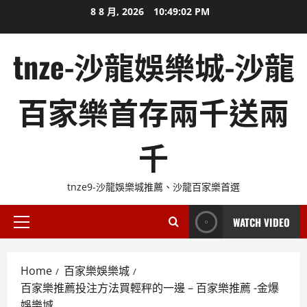
Skip
8 8 月, 2026
10:49:03 PM
to
content
tnze-沙龍娛樂城-沙龍
百家樂首存兩千送兩
千
tnze9-沙龍娛樂城推薦、沙龍百家樂首選
WATCH VIDEO
Primary
Menu
Home
百家樂娛樂城
百家樂推薦投注方法買輕秤的一邊 – 百家樂推薦 -金爆
娛樂城