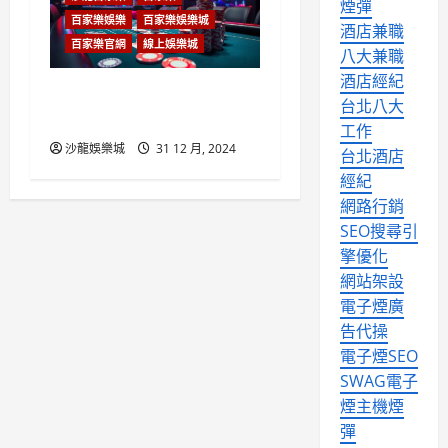
煙彈
百家樂娛樂
百家樂娛樂城
酒店兼職
百家樂官網
線上娛樂城
八大兼職
酒店經紀
沙龍娛樂城-百家樂遊戲特
台北八大
別玩法介紹
工作
沙龍娛樂城
31 12 月, 2024
台北酒店
經紀
網路行銷
SEO搜尋引
擎優化
網站架設
電子煙廣
告代操
電子煙SEO
SWAG電子
煙主機煙
彈