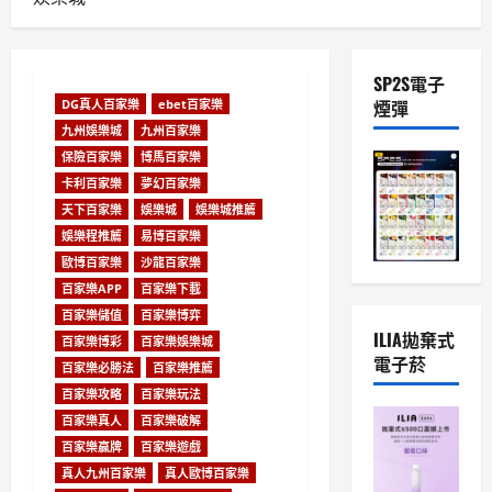
SP2S電子
煙彈
DG真人百家樂
ebet百家樂
九州娛樂城
九州百家樂
保險百家樂
博馬百家樂
卡利百家樂
夢幻百家樂
天下百家樂
娛樂城
娛樂城推薦
娛樂程推薦
易博百家樂
歐博百家樂
沙龍百家樂
百家樂APP
百家樂下載
百家樂儲值
百家樂博弈
ILIA拋棄式
百家樂博彩
百家樂娛樂城
電子菸
百家樂必勝法
百家樂推薦
百家樂攻略
百家樂玩法
百家樂真人
百家樂破解
百家樂贏牌
百家樂遊戲
真人九州百家樂
真人歐博百家樂