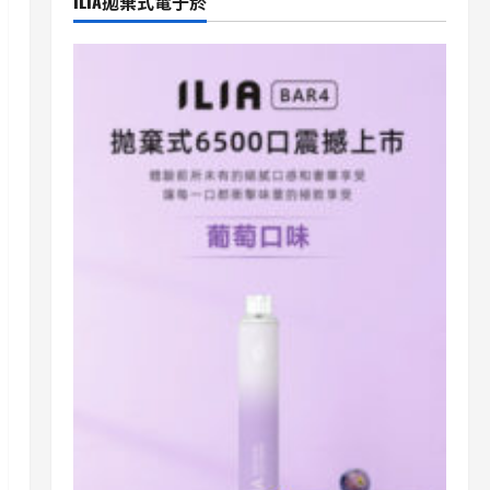
ILIA拋棄式電子菸