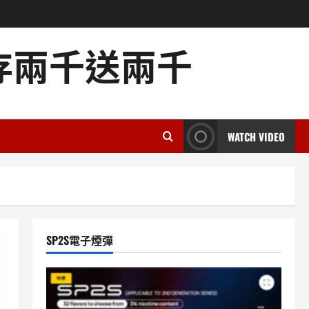
首存兩千送兩千
WATCH VIDEO
SP2S電子煙彈