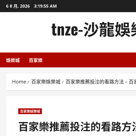
Skip
6 8 月, 2026
3:19:56 AM
to
content
tnze-沙
娛樂城
百家樂
Home
百家樂娛樂城
百家樂推薦投注的看路方法 – 百
百家樂娛樂城
百家樂推薦投注的看路方法 