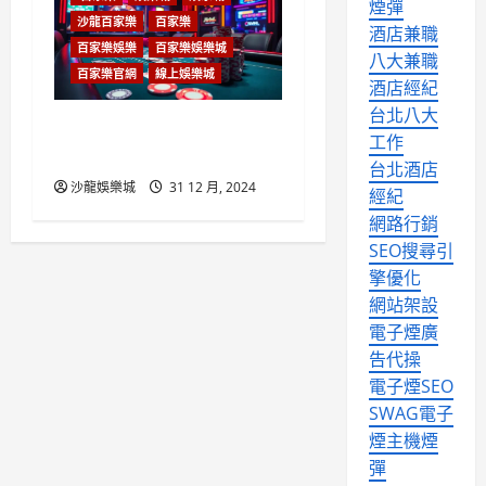
煙彈
沙龍百家樂
百家樂
酒店兼職
百家樂娛樂
百家樂娛樂城
八大兼職
百家樂官網
線上娛樂城
酒店經紀
台北八大
沙龍娛樂城-百家樂遊戲特
工作
別玩法介紹
台北酒店
沙龍娛樂城
31 12 月, 2024
經紀
網路行銷
SEO搜尋引
擎優化
網站架設
電子煙廣
告代操
電子煙SEO
SWAG電子
煙主機煙
彈