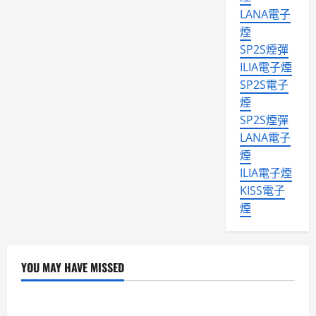
LANA電子
煙
SP2S煙彈
ILIA電子煙
SP2S電子
煙
SP2S煙彈
LANA電子
煙
ILIA電子煙
KISS電子
煙
YOU MAY HAVE MISSED
Uncategorized
SP2S ILIA KISS RELX LANA電子煙主機糖果煙彈