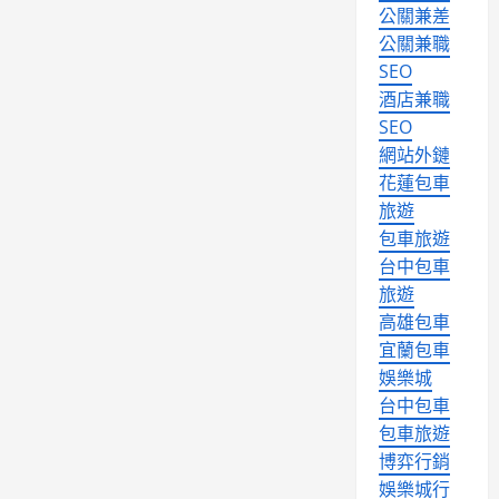
公關兼差
公關兼職
SEO
酒店兼職
SEO
網站外鏈
花蓮包車
旅遊
包車旅遊
台中包車
旅遊
高雄包車
宜蘭包車
娛樂城
台中包車
包車旅遊
博弈行銷
娛樂城行