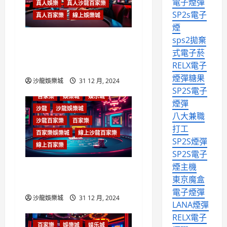
電子煙彈
真人娛樂
真人沙龍百家樂
a
SP2s電子
真人百家樂
線上娛樂城
煙
t
sps2拋棄
體驗最刺激的沙龍百家樂
式電子菸
遊戲-台灣頂級真人賭場娛
i
RELX電子
樂
o
煙彈糖果
沙龍娛樂城
31 12 月, 2024
SP2S電子
百家樂
娛樂城
娱乐城
n
煙彈
沙龍
沙龍娛樂城
八大兼職
沙龍百家樂
百家樂
打工
百家樂娛樂城
線上沙龍百家樂
SP2S煙彈
線上百家樂
SP2S電子
煙主機
沙龍娛樂城百家樂線上開
東京魔盒
戶流程
電子煙彈
沙龍娛樂城
31 12 月, 2024
LANA煙彈
RELX電子
百家樂
娛樂城
娱乐城