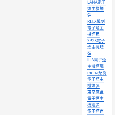
LANA電子
煙主機煙
彈
RELX悅刻
電子煙主
機煙彈
SP2S電子
煙主機煙
彈
ILIA電子煙
主機煙彈
meha媚嗨
電子煙主
機煙彈
東京魔盒
電子煙主
機煙彈
電子煙官