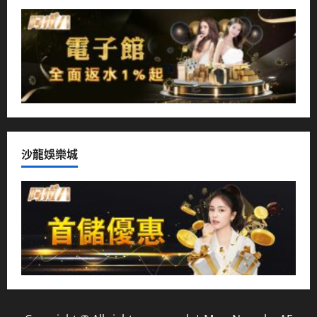
沙龍娛樂城