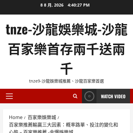
Skip
8 8 月, 2026
4:40:28 PM
to
content
tnze-沙龍娛樂城-沙龍
百家樂首存兩千送兩
千
tnze9-沙龍娛樂城推薦、沙龍百家樂首選
WATCH VIDEO
Primary
Menu
Home
百家樂娛樂城
百家樂推薦輸贏三大因素：概率路單、投注的變化和
心態 – 百家樂推薦 -金爆娛樂城