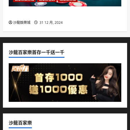
沙龍娛樂城-百家樂遊戲特別玩法介紹
沙龍娛樂城
31 12 月, 2024
沙龍百家樂首存一千送一千
沙龍百家樂