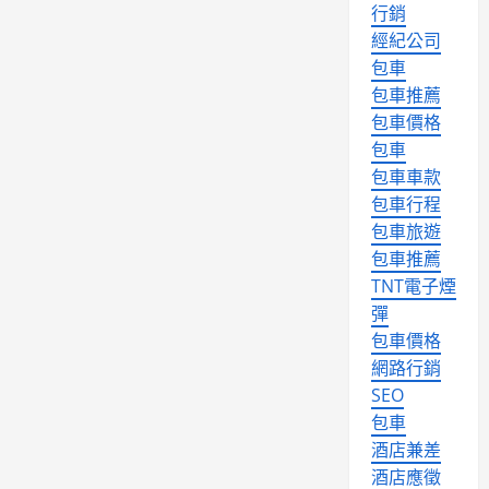
行銷
經紀公司
包車
包車推薦
包車價格
包車
包車車款
包車行程
包車旅遊
包車推薦
TNT電子煙
彈
包車價格
網路行銷
SEO
包車
酒店兼差
酒店應徵