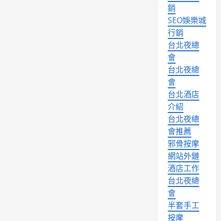
銷
SEO娛樂城
行銷
台北夜總
會
台北夜總
會
台北酒店
介紹
台北夜總
會推薦
邪骨按摩
網站外鏈
酒店工作
台北夜總
會
半套手工
按摩