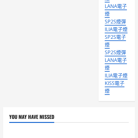
LANA電子
煙
SP2S煙彈
ILIA電子煙
SP2S電子
煙
SP2S煙彈
LANA電子
煙
ILIA電子煙
KISS電子
煙
YOU MAY HAVE MISSED
Uncategorized
SP2S ILIA KISS RELX LANA電子煙主機糖果煙彈