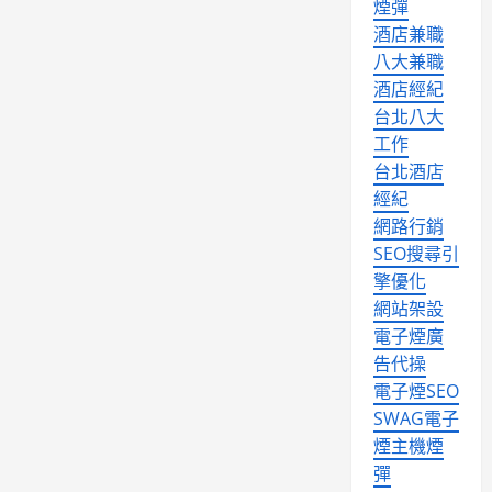
煙彈
酒店兼職
八大兼職
酒店經紀
台北八大
工作
台北酒店
經紀
網路行銷
SEO搜尋引
擎優化
網站架設
電子煙廣
告代操
電子煙SEO
SWAG電子
煙主機煙
彈