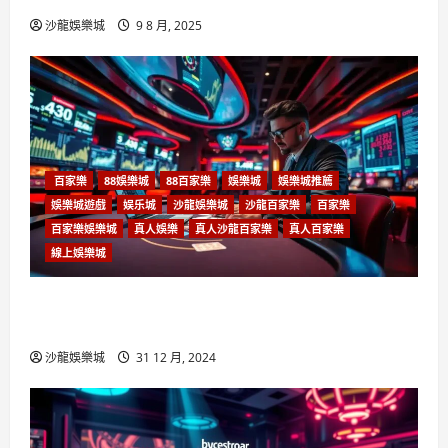
沙龍娛樂城
9 8 月, 2025
百家樂
88娛樂城
88百家樂
娛樂城
娛樂城推薦
娛樂城遊戲
娱乐城
沙龍娛樂城
沙龍百家樂
百家樂
百家樂娛樂城
真人娛樂
真人沙龍百家樂
真人百家樂
線上娛樂城
體驗最刺激的沙龍百家樂遊戲-台灣頂級真人賭場
娛樂
沙龍娛樂城
31 12 月, 2024