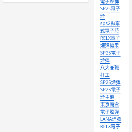
電子煙彈
SP2s電子
煙
sps2拋棄
式電子菸
RELX電子
煙彈糖果
SP2S電子
煙彈
八大兼職
打工
SP2S煙彈
SP2S電子
煙主機
東京魔盒
電子煙彈
LANA煙彈
RELX電子