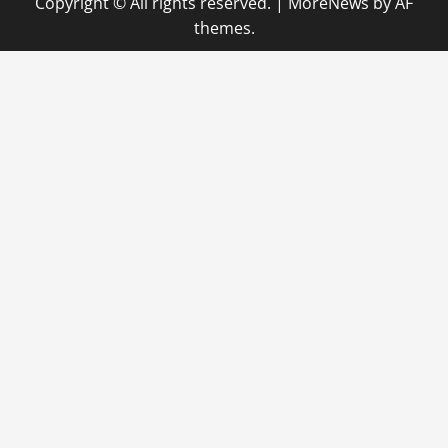
Copyright © All rights reserved.
|
MoreNews
by AF
themes.