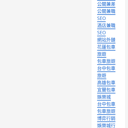
公關兼差
公關兼職
SEO
酒店兼職
SEO
網站外鏈
花蓮包車
旅遊
包車旅遊
台中包車
旅遊
高雄包車
宜蘭包車
娛樂城
台中包車
包車旅遊
博弈行銷
娛樂城行