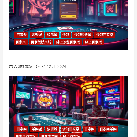
百家樂
娛樂城
娱乐城
沙龍
沙龍娛樂城
沙龍百家樂
百家樂
百家樂娛樂城
線上沙龍百家樂
線上百家樂
沙龍娛樂城百家樂線上開戶流程
沙龍娛樂城
31 12 月, 2024
百家樂
娛樂城
娱乐城
沙龍百家樂
百家樂
百家樂娛樂
百家樂娛樂城
百家樂官網
線上娛樂城