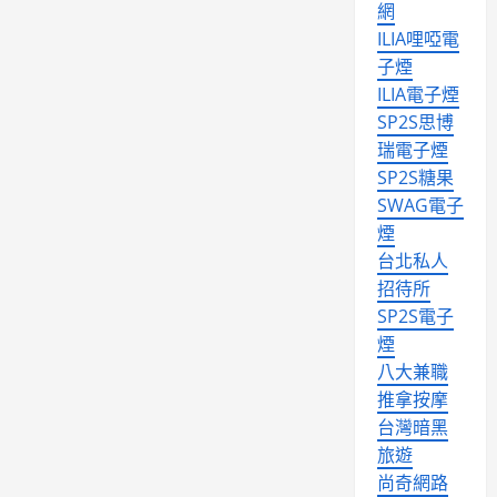
網
ILIA哩啞電
子煙
ILIA電子煙
SP2S思博
瑞電子煙
SP2S糖果
SWAG電子
煙
台北私人
招待所
SP2S電子
煙
八大兼職
推拿按摩
台灣暗黑
旅遊
尚奇網路