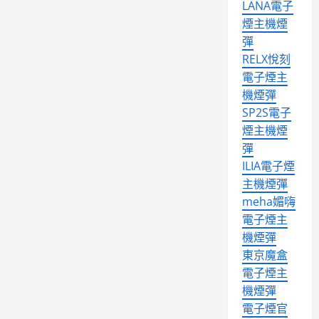
LANA電子
煙主機煙
彈
RELX悅刻
電子煙主
機煙彈
SP2S電子
煙主機煙
彈
ILIA電子煙
主機煙彈
meha媚嗨
電子煙主
機煙彈
東京魔盒
電子煙主
機煙彈
電子煙官