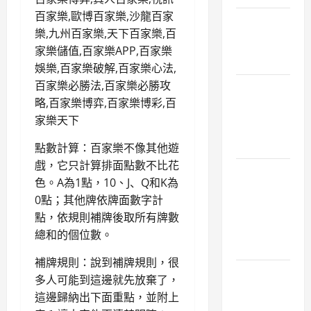
百家樂,歐博百家樂,沙龍百家
沙龍百家
樂,九州百家樂,天下百家樂,百
樂玩法、
家樂儲值,百家樂APP,百家樂
預測
娛樂,百家樂破解,百家樂心法,
百家樂必勝法,百家樂必勝攻
沙龍娛樂
略,百家樂博弈,百家樂博彩,百
城、沙龍
家樂天下
百家樂簡
介
點數計算：百家樂不像其他遊
戲，它只計算排面點數不比花
沙龍百家
色。A為1點，10、J、Q和K為
樂投注策
0點；其他牌依牌面數字計
略-沙龍百
點，依規則補牌後取所有牌數
家樂娛樂
總和的個位數。
城
補牌規則：說到補牌規則，很
沙龍百家
多人可能到這邊就先放棄了，
樂平注法-
這邊歸納出下面重點，並附上
沙龍百家