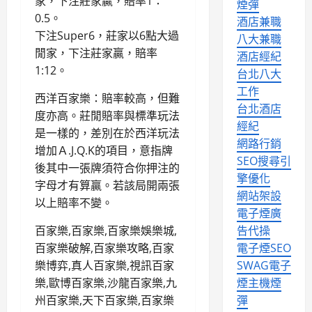
家，下注莊家贏，賠率1：
煙彈
0.5。
酒店兼職
下注Super6，莊家以6點大過
八大兼職
閒家，下注莊家贏，賠率
酒店經紀
1:12。
台北八大
工作
西洋百家樂：賠率較高，但難
台北酒店
度亦高。莊閒賠率與標準玩法
經紀
是一樣的，差別在於西洋玩法
網路行銷
增加Ａ.J.Q.K的項目，意指牌
SEO搜尋引
後其中一張牌須符合你押注的
擎優化
字母才有算贏。若該局開兩張
網站架設
以上賠率不變。
電子煙廣
告代操
百家樂,百家樂,百家樂娛樂城,
電子煙SEO
百家樂破解,百家樂攻略,百家
SWAG電子
樂博弈,真人百家樂,視訊百家
煙主機煙
樂,歐博百家樂,沙龍百家樂,九
彈
州百家樂,天下百家樂,百家樂