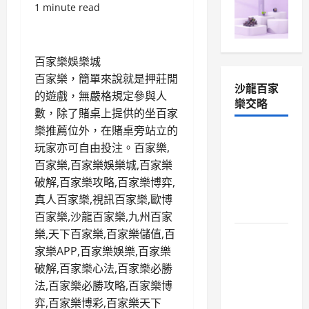
1 minute read
百家樂娛樂城
百家樂，簡單來說就是押莊閒
沙龍百家
的遊戲，無嚴格規定參與人
樂交略
數，除了賭桌上提供的坐百家
樂推薦位外，在賭桌旁站立的
SP2S ILIA
玩家亦可自由投注。百家樂,
KISS RELX
百家樂,百家樂娛樂城,百家樂
LANA電子
破解,百家樂攻略,百家樂博弈,
煙主機糖
真人百家樂,視訊百家樂,歐博
果煙彈
百家樂,沙龍百家樂,九州百家
樂,天下百家樂,百家樂儲值,百
體驗最刺
家樂APP,百家樂娛樂,百家樂
激的沙龍
破解,百家樂心法,百家樂必勝
百家樂遊
法,百家樂必勝攻略,百家樂博
戲-台灣頂
弈,百家樂博彩,百家樂天下
級真人賭