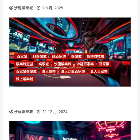
沙龍娛樂城
9 8 月, 2025
百家樂
88娛樂城
88百家樂
娛樂城
娛樂城推薦
娛樂城遊戲
娱乐城
沙龍娛樂城
沙龍百家樂
百家樂
百家樂娛樂城
真人娛樂
真人沙龍百家樂
真人百家樂
線上娛樂城
體驗最刺激的沙龍百家樂遊戲-台灣頂級真人賭場
娛樂
沙龍娛樂城
31 12 月, 2024