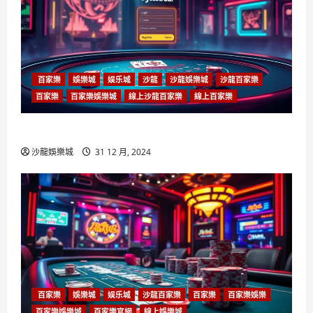
百家樂
娛樂城
娱乐城
沙龍
沙龍娛樂城
沙龍百家樂
百家樂
百家樂娛樂城
線上沙龍百家樂
線上百家樂
沙龍娛樂城百家樂線上開戶流程
沙龍娛樂城
31 12 月, 2024
百家樂
娛樂城
娱乐城
沙龍百家樂
百家樂
百家樂娛樂
百家樂娛樂城
百家樂官網
線上娛樂城