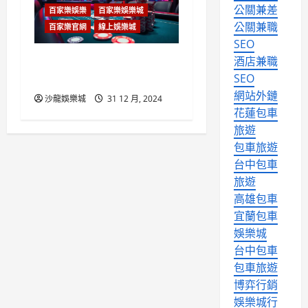
公關兼差
百家樂娛樂
百家樂娛樂城
公關兼職
百家樂官網
線上娛樂城
SEO
沙龍娛樂城-百家樂遊戲特
酒店兼職
別玩法介紹
SEO
網站外鏈
沙龍娛樂城
31 12 月, 2024
花蓮包車
旅遊
包車旅遊
台中包車
旅遊
高雄包車
宜蘭包車
娛樂城
台中包車
包車旅遊
博弈行銷
娛樂城行