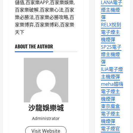
LANA電子
儲值,百家樂APP,百家樂娛樂,
煙主機煙
百家樂破解,百家樂心法,百家
彈
樂必勝法,百家樂必勝攻略,百
RELX悅刻
家樂博弈,百家樂博彩,百家樂
電子煙主
天下
機煙彈
ABOUT THE AUTHOR
SP2S電子
煙主機煙
彈
ILIA電子煙
主機煙彈
meha媚嗨
電子煙主
機煙彈
沙龍娛樂城
東京魔盒
電子煙主
Administrator
機煙彈
電子煙官
Visit Website