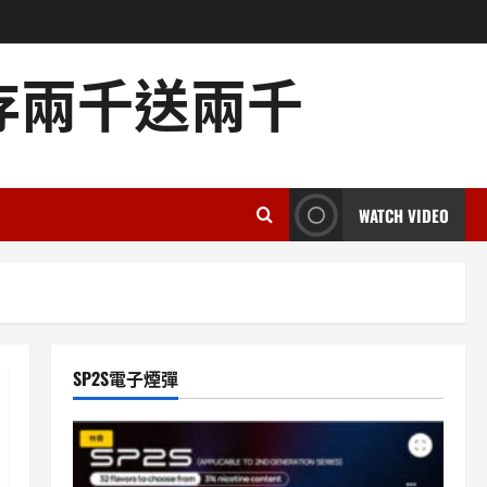
首存兩千送兩千
WATCH VIDEO
SP2S電子煙彈