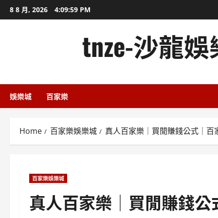
Skip
8 8 月, 2026
4:10:00 PM
to
content
tnze-沙
娛樂城
百家樂
Home
百家樂娛樂城
真人百家樂│買閒賺錢公式│百
百家樂娛樂城
真人百家樂│買閒賺錢公