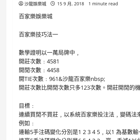
沙龍娛樂城
15 9 月, 2018
1 minute read
百家樂娛樂城
百家樂技巧法一
數學證明以一萬局牌中﹐
開莊次數﹕4581
開閒次數﹕4458
開TIE次數﹕961&沙龍百家樂nbsp;
開莊次數比開閒次數只多123次數。開莊開閒的
目標﹕
連續買閒不買莊﹐以系統百家樂投注法﹐變碼法
例如﹕
連輸5手注碼變化分別是1 2 3 4 5﹐以1 為基