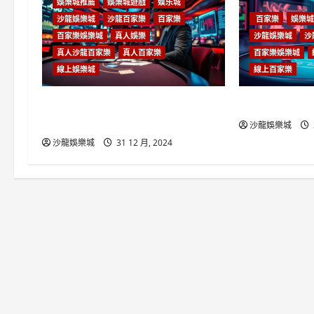
v
娛樂城推薦
娛樂城遊戲
娱乐城
沙龍娛樂城
沙龍百家樂
百家樂
百家樂
娛樂城
i
百家樂娛樂城
真人娛樂
沙龍娛樂城
沙
真人沙龍百家樂
真人百家樂
百家樂娛樂城
g
線上娛樂城
線上百家樂
a
體驗最刺激的沙龍百家樂遊戲-台
沙龍娛樂城
t
灣頂級真人賭場娛樂
沙龍娛樂城
沙龍娛樂城
31 12 月, 2024
i
o
n