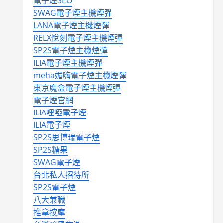
電子煙SEO
SWAG電子煙主機煙彈
LANA電子煙主機煙彈
RELX悅刻電子煙主機煙彈
SP2S電子煙主機煙彈
ILIA電子煙主機煙彈
meha媚嗨電子煙主機煙彈
東京魔盒電子煙主機煙彈
電子煙官網
ILIA哩啞電子煙
ILIA電子煙
SP2S思博瑞電子煙
SP2S糖果
SWAG電子煙
台北私人招待所
SP2S電子煙
八大兼職
推拿按摩