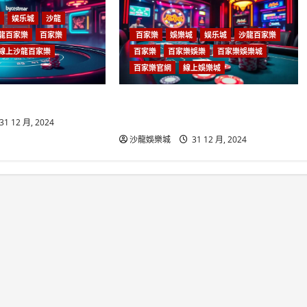
娱乐城
沙龍
龍百家樂
百家樂
百家樂
娛樂城
娱乐城
沙龍百家樂
線上沙龍百家樂
百家樂
百家樂娛樂
百家樂娛樂城
百家樂官網
線上娛樂城
百家樂線上開戶流程
沙龍娛樂城-百家樂遊戲特別玩法
介紹
31 12 月, 2024
沙龍娛樂城
31 12 月, 2024