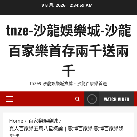
Skip
9 8 月, 2026
2:35:00 AM
to
content
tnze-沙龍娛樂城-沙龍
百家樂首存兩千送兩
千
tnze9-沙龍娛樂城推薦、沙龍百家樂首選
WATCH VIDEO
Primary
Menu
Home
百家樂娛樂城
真人百家樂五局八星概論 | 歐博百家樂-歐博百家樂娛
樂城