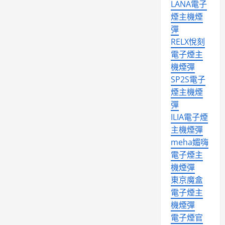
LANA電子
煙主機煙
彈
RELX悅刻
電子煙主
機煙彈
SP2S電子
煙主機煙
彈
ILIA電子煙
主機煙彈
meha媚嗨
電子煙主
機煙彈
東京魔盒
電子煙主
機煙彈
電子煙官