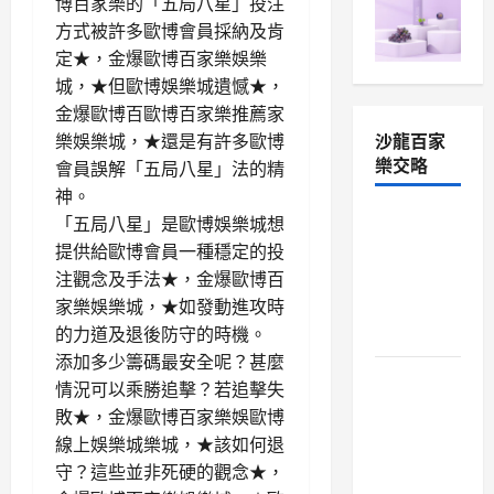
博百家樂的「五局八星」投注
方式被許多歐博會員採納及肯
定★，金爆歐博百家樂娛樂
城，★但歐博娛樂城遺憾★，
金爆歐博百歐博百家樂推薦家
沙龍百家
樂娛樂城，★還是有許多歐博
樂交略
會員誤解「五局八星」法的精
神。
SP2S ILIA
「五局八星」是歐博娛樂城想
KISS RELX
提供給歐博會員一種穩定的投
LANA電子
注觀念及手法★，金爆歐博百
煙主機糖
家樂娛樂城，★如發動進攻時
果煙彈
的力道及退後防守的時機。
添加多少籌碼最安全呢？甚麼
體驗最刺
情況可以乘勝追擊？若追擊失
激的沙龍
敗★，金爆歐博百家樂娛歐博
百家樂遊
線上娛樂城樂城，★該如何退
戲-台灣頂
守？這些並非死硬的觀念★，
級真人賭