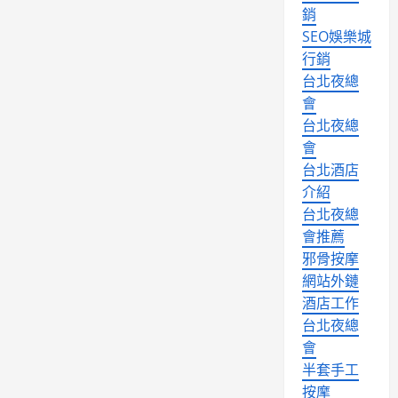
銷
SEO娛樂城
行銷
台北夜總
會
台北夜總
會
台北酒店
介紹
台北夜總
會推薦
邪骨按摩
網站外鏈
酒店工作
台北夜總
會
半套手工
按摩