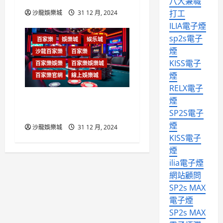
八大兼職
打工
沙龍娛樂城
31 12 月, 2024
ILIA電子煙
sp2s電子
百家樂
娛樂城
娱乐城
煙
沙龍百家樂
百家樂
KISS電子
百家樂娛樂
百家樂娛樂城
煙
百家樂官網
線上娛樂城
RELX電子
沙龍娛樂城-百家樂遊戲特
煙
別玩法介紹
SP2S電子
煙
沙龍娛樂城
31 12 月, 2024
KISS電子
煙
ilia電子煙
網站顧問
SP2s MAX
電子煙
SP2s MAX