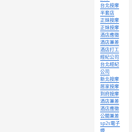
台北按摩
半套店
正妹按摩
正妹按摩
酒店應徵
酒店兼差
酒店打工
經紀公司
台北經紀
公司
新北按摩
居家按摩
到府按摩
酒店兼差
酒店應徵
公關兼差
sp2s電子
煙