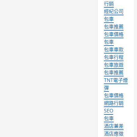
行銷
經紀公司
包車
包車推薦
包車價格
包車
包車車款
包車行程
包車旅遊
包車推薦
TNT電子煙
彈
包車價格
網路行銷
SEO
包車
酒店兼差
酒店應徵