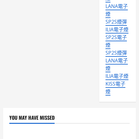
LANA電子
煙
SP2S煙彈
ILIA電子煙
SP2S電子
煙
SP2S煙彈
LANA電子
煙
ILIA電子煙
KISS電子
煙
YOU MAY HAVE MISSED
Uncategorized
SP2S ILIA KISS RELX LANA電子煙主機糖果煙彈