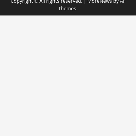
Copyright © All rights reserved.
|
MoreNews
by AF
themes.