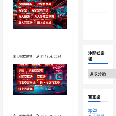
沙龍娛樂城
沙龍百家樂
樂大小路
i
百家樂
百家樂娛樂城
g
真人娛樂
真人沙龍百家樂
SA沙龍娛
真人百家樂
線上娛樂城
樂城優
a
惠、註冊
體驗最刺激的沙龍百家樂
t
遊戲-台灣頂級真人賭場娛
樂
i
沙龍娛樂
沙龍娛樂城
31 12 月, 2024
城
o
百家樂
娛樂城
娱乐城
沙龍
沙龍娛樂城
沙
n
沙龍百家樂
百家樂
龍
百家樂娛樂城
線上沙龍百家樂
娛
線上百家樂
樂
百家樂
城
沙龍娛樂城百家樂線上開
戶流程
sp2s