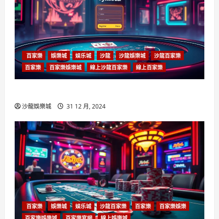
百家樂
娛樂城
娱乐城
沙龍
沙龍娛樂城
沙龍百家樂
百家樂
百家樂娛樂城
線上沙龍百家樂
線上百家樂
沙龍娛樂城百家樂線上開戶流程
沙龍娛樂城
31 12 月, 2024
百家樂
娛樂城
娱乐城
沙龍百家樂
百家樂
百家樂娛樂
百家樂娛樂城
百家樂官網
線上娛樂城