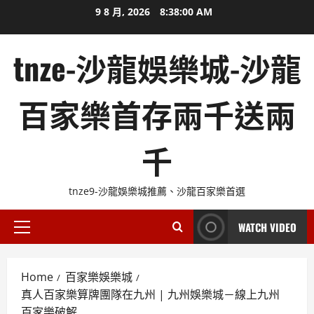
Skip
9 8 月, 2026
8:38:01 AM
to
content
tnze-沙龍娛樂城-沙龍
百家樂首存兩千送兩
千
tnze9-沙龍娛樂城推薦、沙龍百家樂首選
WATCH VIDEO
Primary
Menu
Home
百家樂娛樂城
真人百家樂算牌團隊在九州 | 九州娛樂城－線上九州
百家樂破解