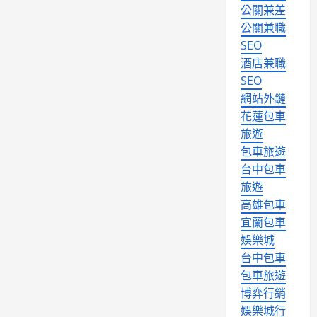
公關兼差
公關兼職
SEO
酒店兼職
SEO
網站外鏈
花蓮包車
旅遊
包車旅遊
台中包車
旅遊
高雄包車
宜蘭包車
娛樂城
台中包車
包車旅遊
博弈行銷
娛樂城行