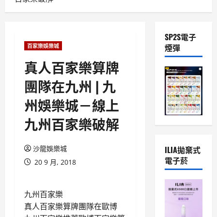
SP2S電子
煙彈
百家樂娛樂城
真人百家樂算牌
團隊在九州 | 九
州娛樂城－線上
九州百家樂破解
ILIA拋棄式
沙龍娛樂城
電子菸
20 9 月, 2018
九州百家樂
真人百家樂算牌團隊在歐博