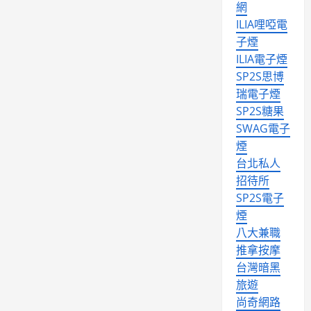
網
ILIA哩啞電
子煙
ILIA電子煙
SP2S思博
瑞電子煙
SP2S糖果
SWAG電子
煙
台北私人
招待所
SP2S電子
煙
八大兼職
推拿按摩
台灣暗黑
旅遊
尚奇網路