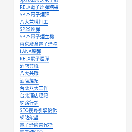
RELX電子煙彈糖果
SP2S電子煙彈
八大兼職打工
SP2S煙彈
SP2S電子煙主機
東京魔盒電子煙彈
LANA煙彈
RELX電子煙彈
酒店兼職
八大兼職
酒店經紀
台北八大工作
台北酒店經紀
網路行銷
SEO搜尋引擎優化
網站架設
電子煙廣告代操