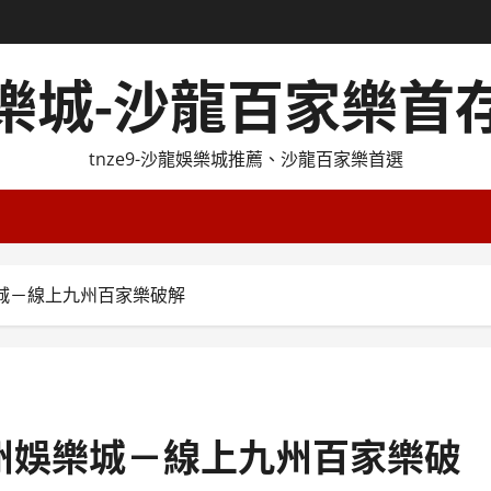
龍娛樂城-沙龍百家樂
tnze9-沙龍娛樂城推薦、沙龍百家樂首選
樂城－線上九州百家樂破解
九州娛樂城－線上九州百家樂破