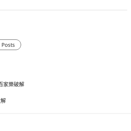
l Posts
州百家樂破解
破解