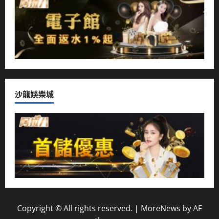
沙龍娛樂城
Copyright © All rights reserved.
|
MoreNews
by AF