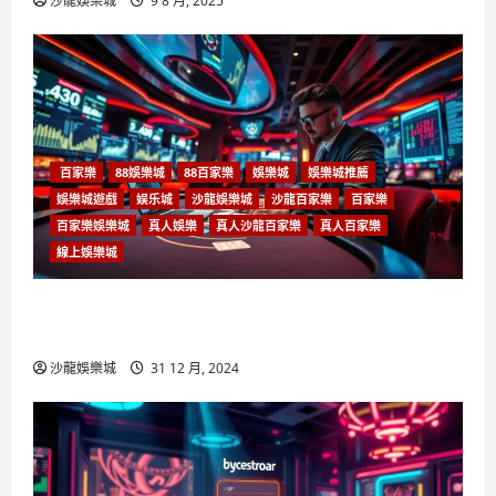
沙龍娛樂城
9 8 月, 2025
百家樂
88娛樂城
88百家樂
娛樂城
娛樂城推薦
娛樂城遊戲
娱乐城
沙龍娛樂城
沙龍百家樂
百家樂
百家樂娛樂城
真人娛樂
真人沙龍百家樂
真人百家樂
線上娛樂城
體驗最刺激的沙龍百家樂遊戲-台灣頂級真人賭場
娛樂
沙龍娛樂城
31 12 月, 2024