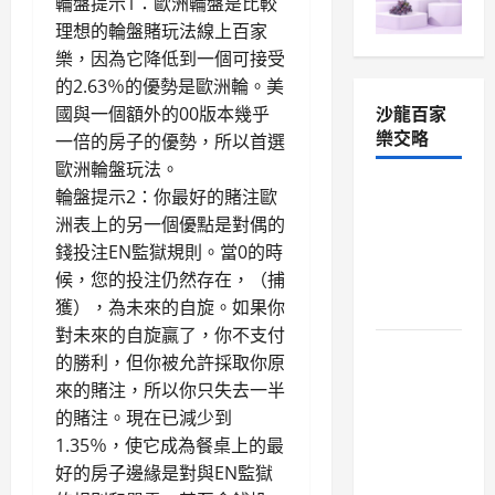
輪盤提示1：歐洲輪盤是比較
理想的輪盤賭玩法線上百家
樂，因為它降低到一個可接受
的2.63％的優勢是歐洲輪。美
沙龍百家
國與一個額外的00版本幾乎
樂交略
一倍的房子的優勢，所以首選
歐洲輪盤玩法。
SP2S ILIA
輪盤提示2：你最好的賭注歐
KISS RELX
洲表上的另一個優點是對偶的
LANA電子
錢投注EN監獄規則。當0的時
煙主機糖
候，您的投注仍然存在，（捕
果煙彈
獲），為未來的自旋。如果你
對未來的自旋贏了，你不支付
體驗最刺
的勝利，但你被允許採取你原
激的沙龍
來的賭注，所以你只失去一半
百家樂遊
的賭注。現在已減少到
戲-台灣頂
1.35％，使它成為餐桌上的最
級真人賭
好的房子邊緣是對與EN監獄
場娛樂