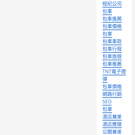
經紀公司
包車
包車推薦
包車價格
包車
包車車款
包車行程
包車旅遊
包車推薦
TNT電子煙
彈
包車價格
網路行銷
SEO
包車
酒店兼差
酒店應徵
公關兼差