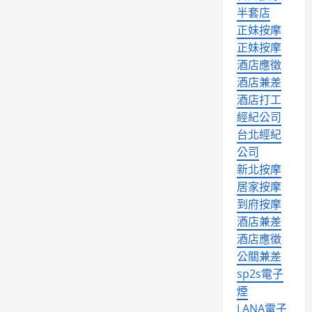
半套店
正妹按摩
正妹按摩
酒店應徵
酒店兼差
酒店打工
經紀公司
台北經紀
公司
新北按摩
居家按摩
到府按摩
酒店兼差
酒店應徵
公關兼差
sp2s電子
煙
LANA電子