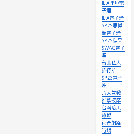
ILIA哩啞電
子煙
ILIA電子煙
SP2S思博
瑞電子煙
SP2S糖果
SWAG電子
煙
台北私人
招待所
SP2S電子
煙
八大兼職
推拿按摩
台灣暗黑
旅遊
尚奇網路
行銷