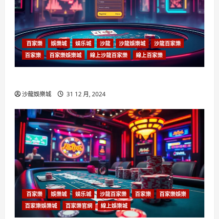
百家樂
娛樂城
娱乐城
沙龍
沙龍娛樂城
沙龍百家樂
百家樂
百家樂娛樂城
線上沙龍百家樂
線上百家樂
沙龍娛樂城百家樂線上開戶流程
沙龍娛樂城
31 12 月, 2024
百家樂
娛樂城
娱乐城
沙龍百家樂
百家樂
百家樂娛樂
百家樂娛樂城
百家樂官網
線上娛樂城