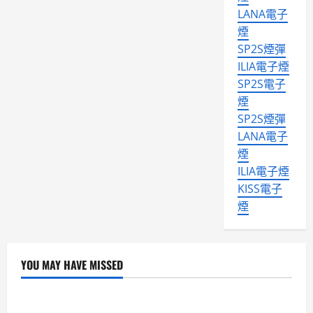
LANA電子
煙
SP2S煙彈
ILIA電子煙
SP2S電子
煙
SP2S煙彈
LANA電子
煙
ILIA電子煙
KISS電子
煙
YOU MAY HAVE MISSED
Uncategorized
SP2S ILIA KISS RELX LANA電子煙主機糖果煙彈