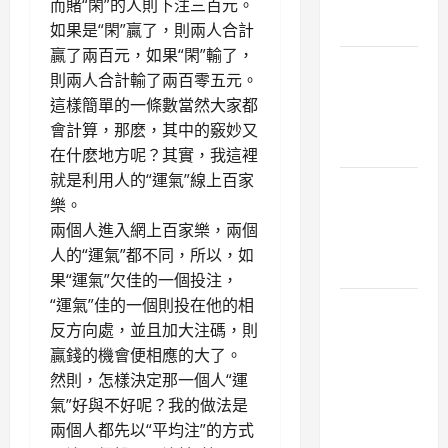
而賭“閑”的人則下注三百元。
場娛樂
如果是“閑”贏了，則兩人合計
贏了兩百元，如果“閑”輸了，
沙龍娛樂
則兩人合計輸了兩百零五元。
城百家樂
這樣簡單的一條數當然大家都
線上開戶
會計算，那麽，其中的竅妙又
流程
在什麽地方呢？其實，我這裡
就是利用人的“運氣”線上百家
沙龍娛樂
樂。
城-百家樂
兩個人進入網上百家樂，兩個
遊戲特別
人的“運氣”都不同，所以，如
玩法介紹
果“運氣”欠佳的一個投注，
“運氣”佳的一個則投在他的相
沙龍百家
反方向處，並且加大注碼，則
樂專業分
贏錢的機會便相應的大了。
析報告：
然則，怎樣決定那一個人“運
頂級策略
氣”好與不好呢？我的做法是
與趨勢解
兩個人都先以“平均注”的方式
讀