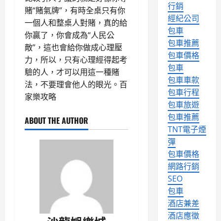
行銷
賭“賭氣牌”，有時全桌只有你
經紀公司
一個人和整桌人對賭，真的給
包車
你贏了，你會成為“人民公
包車推薦
敵”，這也會給你做成心理壓
包車價格
力，所以，只有心理經得起考
包車
驗的人，才可以用這一種賭
包車車款
法，不要理會他人的眼光。百
包車行程
家樂攻略
包車旅遊
包車推薦
ABOUT THE AUTHOR
TNT電子煙
彈
包車價格
網路行銷
SEO
包車
酒店兼差
酒店應徵