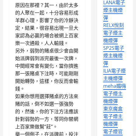
LANA電子
原因在那裡？其一，由於太多
煙主機煙
的人聚在一起，十分容易形成
彈
羊群心理，影響了你的冷靜決
RELX悅刻
定，結果，很容易出現一旦大
電子煙主
家認為必贏的場合被網上百家
機煙彈
樂一次通殺，人人輸錢。
SP2S電子
另外，弱勢的賭桌很少會由開
煙主機煙
始派牌弱到派完最後一次牌，
彈
中間經常會有變化，當你擠進
ILIA電子煙
那一張賭桌下注時，可能剛剛
主機煙彈
開始轉勢，這樣，你反而會輸
meha媚嗨
錢。
電子煙主
如果你想用選擇賭桌的方法來
機煙彈
賭的話，倒不如選一張強勢
東京魔盒
的，然後，你的下注方法應該
電子煙主
針對弱勢的一方，等同你替網
機煙彈
上百家樂做幫“莊”。
電子煙官
舉一個例子，在派牌前，投注