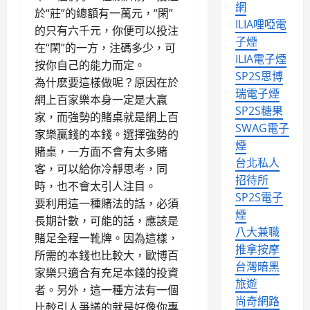
網
於“莊”的總額有一萬元，“閑”
ILIA哩啞電
的只有六千元，你便可以投注
子煙
在“閑”的一方，注碼多少，可
ILIA電子煙
按你自己的能力而定。
SP2S思博
為什麽要這樣做呢？原因在於
瑞電子煙
網上百家樂本身一定是大贏
SP2S糖果
家，而強勢的賭桌就是網上百
SWAG電子
家樂贏錢的本錢。選擇強勢的
煙
賭桌，一方面不會有太多賭
台北私人
客，可以給你冷靜思考，同
招待所
時，也不會太引人注目。
SP2S電子
要利用這一種賭法的話，必須
煙
長期計數，可能的話，應該是
八大兼職
賭足全程一靴牌。因為這樣，
推拿按摩
所需的本錢也比較大，歐博百
台灣暗黑
家樂只適合有充足本錢的投資
旅遊
者。另外，這一種方法有一個
尚奇網路
比較引人爭議的就是好像你專