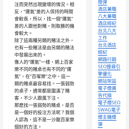
煙彈
注而突然出現變壞的情況。相
酒店兼職
反，“運氣”差的人保持的時間
八大兼職
會較長，所以，找一個“運氣”
酒店經紀
差的人跟他對賭，則取勝的機
台北八大
會較大。
工作
除了這兩種另類的賭法之外，
台北酒店
也有一些賭法是由另類的賭法
經紀
中發展出來的。
網路行銷
像人的“運氣”一樣，網上百家
SEO搜尋引
樂不同的賭桌也有不同的“運
擎優化
氣”，在“百塚樂”之中，這一
網站架設
類的賭桌最容易找。一張弱勢
電子煙廣
的桌子，通常都是圍滿了賭
告代操
客，不少人跟風下注。
電子煙SEO
那麽找一張弱勢的賭桌，是否
SWAG電子
是一個好的投注方法呢？我個
煙主機煙
人認為，這不是一沙龍百家樂
彈
個好的方法。