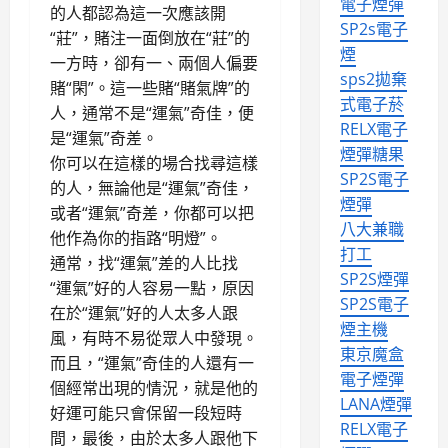
電子煙彈
的人都認為這一次應該開
SP2s電子
“莊”，賭注一面倒放在“莊”的
煙
一方時，卻有一、兩個人偏要
sps2拋棄
賭“閑”。這一些賭“賭氣牌”的
式電子菸
人，通常不是“運氣”奇佳，便
RELX電子
是“運氣”奇差。
煙彈糖果
你可以在這樣的場合找尋這樣
SP2S電子
的人，無論他是“運氣”奇佳，
煙彈
或者“運氣”奇差，你都可以把
八大兼職
他作為你的指路“明燈”。
打工
通常，找“運氣”差的人比找
SP2S煙彈
“運氣”好的人容易一點，原因
SP2S電子
在於“運氣”好的人太多人跟
煙主機
風，有時不易從眾人中發現。
東京魔盒
而且，“運氣”奇佳的人還有一
電子煙彈
個經常出現的情況，就是他的
LANA煙彈
好運可能只會保留一段短時
RELX電子
間，最後，由於太多人跟他下