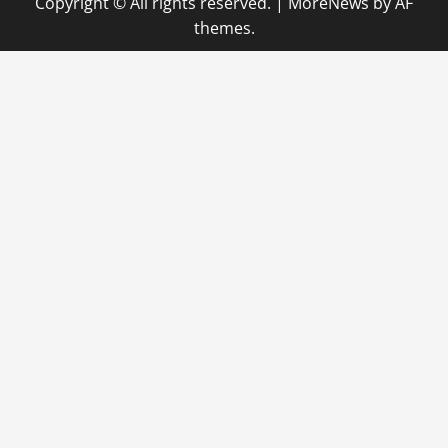
Copyright © All rights reserved.
|
MoreNews
by AF
themes.