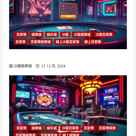
百家樂
娛樂城
娱乐城
沙龍
沙龍娛樂城
沙龍百家樂
百家樂
百家樂娛樂城
線上沙龍百家樂
線上百家樂
沙龍娛樂城百家樂線上開戶流程
沙龍娛樂城
31 12 月, 2024
百家樂
娛樂城
娱乐城
沙龍百家樂
百家樂
百家樂娛樂
百家樂娛樂城
百家樂官網
線上娛樂城