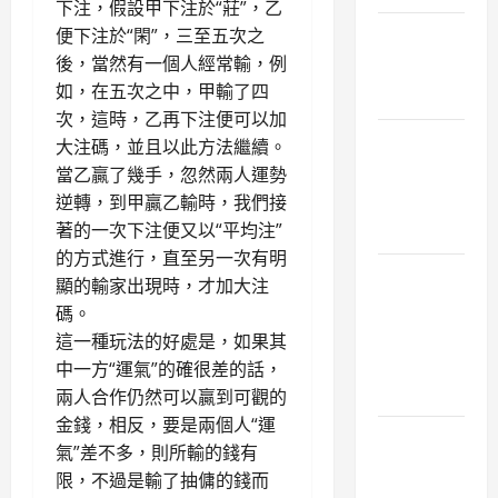
下注，假設甲下注於“莊”，乙
便下注於“閑”，三至五次之
沙龍百家
後，當然有一個人經常輸，例
樂玩法、
如，在五次之中，甲輸了四
預測
次，這時，乙再下注便可以加
沙龍娛樂
大注碼，並且以此方法繼續。
城、沙龍
當乙贏了幾手，忽然兩人運勢
百家樂簡
逆轉，到甲贏乙輸時，我們接
介
著的一次下注便又以“平均注”
的方式進行，直至另一次有明
沙龍百家
顯的輸家出現時，才加大注
樂投注策
碼。
略-沙龍百
這一種玩法的好處是，如果其
家樂娛樂
中一方“運氣”的確很差的話，
城
兩人合作仍然可以贏到可觀的
金錢，相反，要是兩個人“運
沙龍百家
氣”差不多，則所輸的錢有
樂平注法-
限，不過是輸了抽傭的錢而
沙龍百家