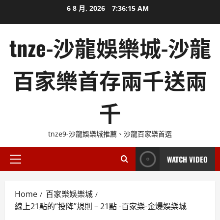
Skip
6 8 月, 2026
7:36:16 AM
to
content
tnze-沙龍娛樂城-沙龍
百家樂首存兩千送兩
千
tnze9-沙龍娛樂城推薦、沙龍百家樂首選
WATCH VIDEO
Primary
Menu
Home
百家樂娛樂城
線上21點的“投降”規則 – 21點 -百家樂-金爆娛樂城