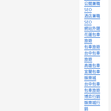
公關兼職
SEO
酒店兼職
SEO
網站外鏈
花蓮包車
旅遊
包車旅遊
台中包車
旅遊
高雄包車
宜蘭包車
娛樂城
台中包車
包車旅遊
博弈行銷
娛樂城行
銷