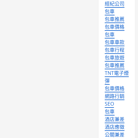
經紀公司
包車
包車推薦
包車價格
包車
包車車款
包車行程
包車旅遊
包車推薦
TNT電子煙
彈
包車價格
網路行銷
SEO
包車
酒店兼差
酒店應徵
公關兼差