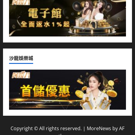
沙龍娛樂城
Copyright © All rights reserved.
|
MoreNews
by AF