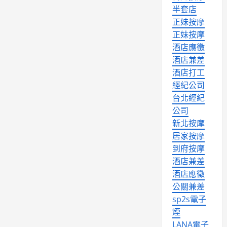
半套店
正妹按摩
正妹按摩
酒店應徵
酒店兼差
酒店打工
經紀公司
台北經紀
公司
新北按摩
居家按摩
到府按摩
酒店兼差
酒店應徵
公關兼差
sp2s電子
煙
LANA電子