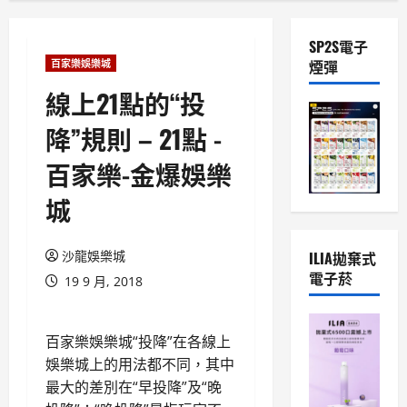
SP2S電子
煙彈
百家樂娛樂城
線上21點的“投
降”規則 – 21點 -
百家樂-金爆娛樂
城
ILIA拋棄式
沙龍娛樂城
電子菸
19 9 月, 2018
百家樂娛樂城“投降”在各線上
娛樂城上的用法都不同，其中
最大的差別在“早投降”及“晚