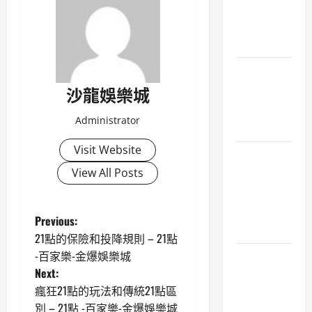
沙龍百家
樂玩法、
預測
沙龍娛樂
沙龍娛樂城
城、沙龍
百家樂簡
Administrator
介
Visit Website
沙龍百家
View All Posts
樂投注策
略-沙龍百
家樂娛樂
P
Previous:
城
21點的保險和投降規則 – 21點
o
-百家樂-金爆娛樂城
沙龍百家
Next:
樂平注法-
s
瘋狂21點的玩法和傳統21點區
沙龍百家
別 – 21點 -百家樂-金爆娛樂城
樂大小路