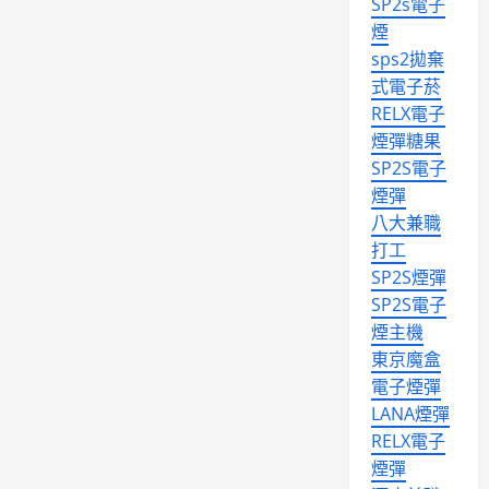
SP2s電子
煙
sps2拋棄
式電子菸
RELX電子
煙彈糖果
SP2S電子
煙彈
八大兼職
打工
SP2S煙彈
SP2S電子
煙主機
東京魔盒
電子煙彈
LANA煙彈
RELX電子
煙彈