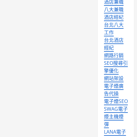
酒店兼職
八大兼職
酒店經紀
台北八大
工作
台北酒店
經紀
網路行銷
SEO搜尋引
擎優化
網站架設
電子煙廣
告代操
電子煙SEO
SWAG電子
煙主機煙
彈
LANA電子