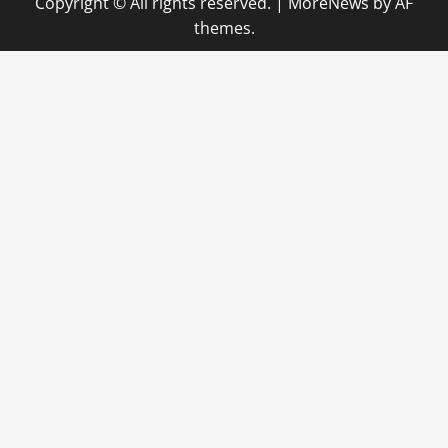
Copyright © All rights reserved.
|
MoreNews
by AF
themes.