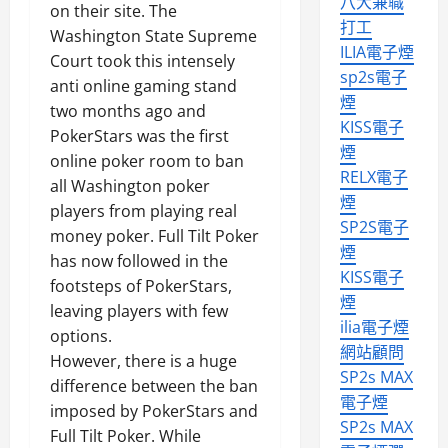
八大兼職
on their site. The
打工
Washington State Supreme
ILIA電子煙
Court took this intensely
sp2s電子
anti online gaming stand
煙
two months ago and
KISS電子
PokerStars was the first
煙
online poker room to ban
RELX電子
all Washington poker
煙
players from playing real
SP2S電子
money poker. Full Tilt Poker
煙
has now followed in the
KISS電子
footsteps of PokerStars,
煙
leaving players with few
ilia電子煙
options.
網站顧問
However, there is a huge
SP2s MAX
difference between the ban
電子煙
imposed by PokerStars and
SP2s MAX
Full Tilt Poker. While