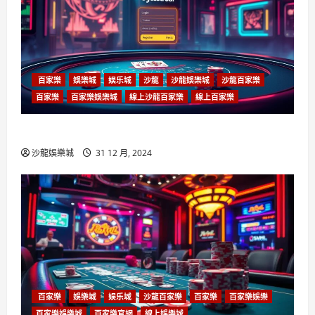
百家樂
娛樂城
娱乐城
沙龍
沙龍娛樂城
沙龍百家樂
百家樂
百家樂娛樂城
線上沙龍百家樂
線上百家樂
沙龍娛樂城百家樂線上開戶流程
沙龍娛樂城
31 12 月, 2024
百家樂
娛樂城
娱乐城
沙龍百家樂
百家樂
百家樂娛樂
百家樂娛樂城
百家樂官網
線上娛樂城