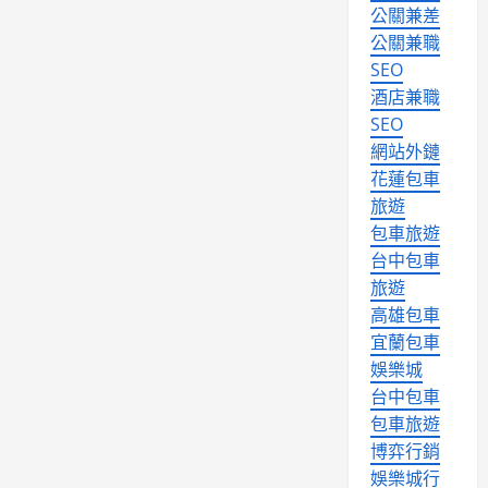
公關兼差
公關兼職
SEO
酒店兼職
SEO
網站外鏈
花蓮包車
旅遊
包車旅遊
台中包車
旅遊
高雄包車
宜蘭包車
娛樂城
台中包車
包車旅遊
博弈行銷
娛樂城行