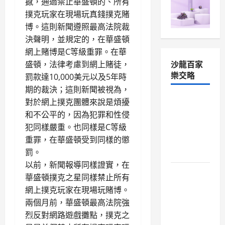
撼，通過禁止華盛頓的、所有
撲克玩家在現場玩真錢撲克賭
博。這則新聞遵照最高法院裁
決聲明，並規定的，在華盛頓
網上賭博是C等級重罪。在華
沙龍百家
盛頓，法律考慮到網上賭徒，
樂交略
罰款達10,000美元以及5年時
期的裁決；這則新聞被視為，
SP2S ILIA
對於網上撲克團體來說是煩擾
KISS RELX
和不公平的，因為犯罪和性侵
LANA電子
犯同樣嚴重。也同樣是C等級
煙主機糖
重罪，在華盛頓受到同樣的懲
果煙彈
罰。
以前，新聞報導同樣證實，在
體驗最刺
華盛頓撲克之星同樣禁止所有
激的沙龍
網上撲克玩家在現場玩賭博。
百家樂遊
兩個月前，華盛頓最高法院強
戲-台灣頂
烈反對網路遊戲攤點，撲克之
級真人賭