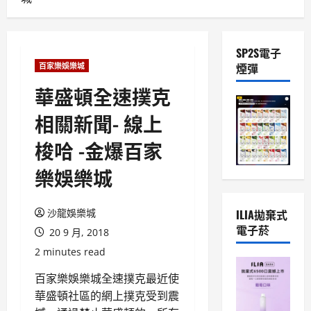
SP2S電子
煙彈
百家樂娛樂城
華盛頓全速撲克
相關新聞- 線上
梭哈 -金爆百家
樂娛樂城
ILIA拋棄式
沙龍娛樂城
電子菸
20 9 月, 2018
2 minutes read
百家樂娛樂城全速撲克最近使
華盛頓社區的網上撲克受到震