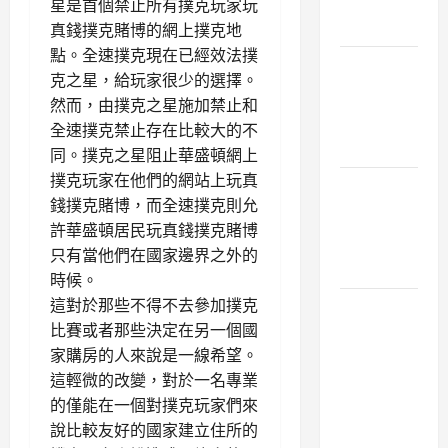
星是首個禁止所有撲克玩家玩
場娛樂
真錢撲克賭博的網上撲克地
點。全速撲克現在已經效法撲
沙龍娛樂
克之星，給玩家很少的選擇。
城百家樂
然而，由撲克之星施加禁止和
線上開戶
全速撲克禁止存在比較大的不
流程
同。撲克之星阻止華盛頓網上
撲克玩家在他們的網站上玩真
沙龍娛樂
錢撲克賭博，而全速撲克則允
城-百家樂
許華盛頓居民玩真錢撲克賭博
遊戲特別
只有當他們在國家邊界之外的
玩法介紹
時候。
這對於那些不得不去參加撲克
沙龍百家
比賽或者那些決定在另一個國
樂專業分
家購房的人來說是一線希望。
析報告：
這輕微的改變，對於一名專業
頂級策略
的僅能在一個對撲克玩家們來
與趨勢解
說比較友好的國家建立住所的
讀