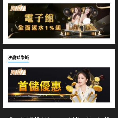
沙龍娛樂城