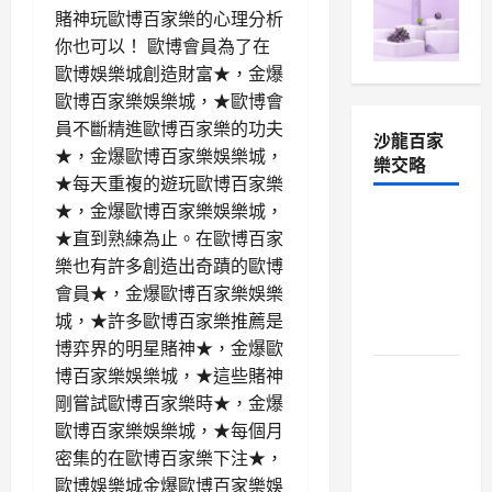
賭神玩歐博百家樂的心理分析
你也可以！ 歐博會員為了在
歐博娛樂城創造財富★，金爆
歐博百家樂娛樂城，★歐博會
員不斷精進歐博百家樂的功夫
沙龍百家
★，金爆歐博百家樂娛樂城，
樂交略
★每天重複的遊玩歐博百家樂
★，金爆歐博百家樂娛樂城，
SP2S ILIA
★直到熟練為止。在歐博百家
KISS RELX
樂也有許多創造出奇蹟的歐博
LANA電子
會員★，金爆歐博百家樂娛樂
煙主機糖
城，★許多歐博百家樂推薦是
果煙彈
博弈界的明星賭神★，金爆歐
博百家樂娛樂城，★這些賭神
體驗最刺
剛嘗試歐博百家樂時★，金爆
激的沙龍
歐博百家樂娛樂城，★每個月
百家樂遊
密集的在歐博百家樂下注★，
戲-台灣頂
歐博娛樂城金爆歐博百家樂娛
級真人賭