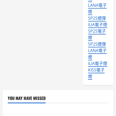
LANA電子
煙
SP2S煙彈
ILIA電子煙
SP2S電子
煙
SP2S煙彈
LANA電子
煙
ILIA電子煙
KISS電子
煙
YOU MAY HAVE MISSED
Uncategorized
SP2S ILIA KISS RELX LANA電子煙主機糖果煙彈