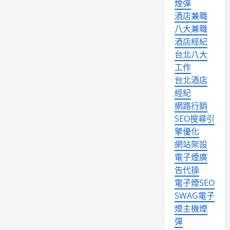
煙彈
酒店兼職
八大兼職
酒店經紀
台北八大
工作
台北酒店
經紀
網路行銷
SEO搜尋引
擎優化
網站架設
電子煙廣
告代操
電子煙SEO
SWAG電子
煙主機煙
彈