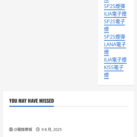
SP2S煙彈
ILIA電子煙
SP2S電子
煙
SP2S煙彈
LANA電子
煙
ILIA電子煙
KISS電子
煙
YOU MAY HAVE MISSED
Uncategorized
SP2S ILIA KISS RELX LANA電子煙主機糖果煙彈
沙龍娛樂城
9 8 月, 2025