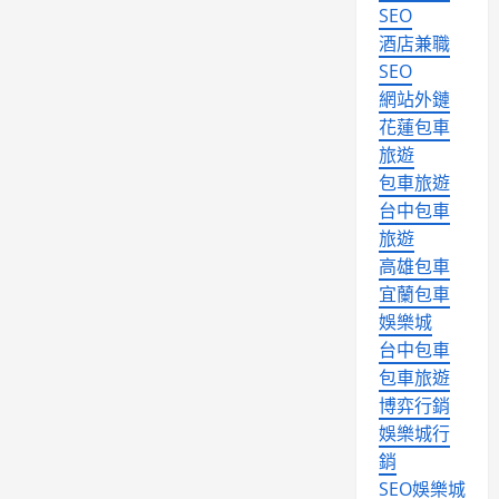
SEO
酒店兼職
SEO
網站外鏈
花蓮包車
旅遊
包車旅遊
台中包車
旅遊
高雄包車
宜蘭包車
娛樂城
台中包車
包車旅遊
博弈行銷
娛樂城行
銷
SEO娛樂城