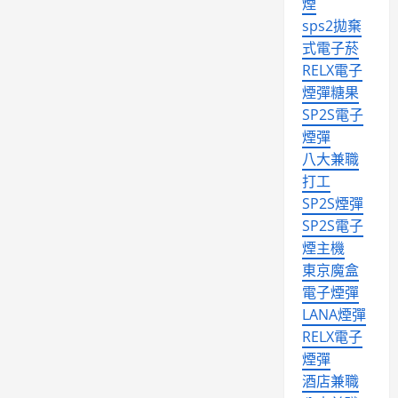
煙
sps2拋棄
式電子菸
RELX電子
煙彈糖果
SP2S電子
煙彈
八大兼職
打工
SP2S煙彈
SP2S電子
煙主機
東京魔盒
電子煙彈
LANA煙彈
RELX電子
煙彈
酒店兼職