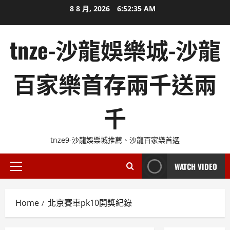
北京賽車pk10開獎
Skip
8 8 月, 2026
6:52:36 AM
北京賽車pk10開獎紀錄
to
北京賽車推薦
北京賽車開獎
content
tnze-沙龍娛樂城-沙龍
北京賽車開獎紀錄
博馬百家樂
卡利球板
卡利百家樂儲值
威博
威博APP
威博BG
百家樂首存兩千送兩
威博BG推薦
威博九州
威博信用版
威博六合彩推薦
威博娛樂下注
威博娛樂城
千
威博娛樂城官網
威博娛樂平台
威博官方網站
威博官網
威博彩球
威博快樂彩推薦
tnze9-沙龍娛樂城推薦、沙龍百家樂首選
威博教學
威博時時彩
威博歐博娛樂
ebet娛樂城
九州百家樂
WATCH VIDEO
Primary
威博歐博娛樂推薦
威博沙龍
北京賽車
北京賽車PK10
Menu
威博沙龍娛樂
北京賽車PK10分析
威博沙龍娛樂推薦
威博現金版
Home
北京賽車pk10歷史開獎紀錄
北京賽車pk10開獎紀錄
威博球版
威博百家樂
北京賽車pk10歷史開獎結果
威博真人娛樂
威博真人百家樂
北京賽車PK10玩法