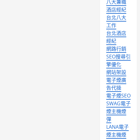
八大兼職
酒店經紀
台北八大
工作
台北酒店
經紀
網路行銷
SEO搜尋引
擎優化
網站架設
電子煙廣
告代操
電子煙SEO
SWAG電子
煙主機煙
彈
LANA電子
煙主機煙